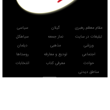
مقام معظم رهبری
گیلان
سیاسی
تبلیغات در سایت
نماز جمعه
سیاهکل
ورزشی
مذهبی
دیلمان
اجتماعی
تودیع و معارفه
روستاها
حوادث
معرفی کتاب
انتخابات
مناطق دیدنی
روز
ماه
سال