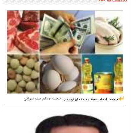
یادداشت ها
حجت الاسلام میثم میرزایی
حماقت ایجاد، حفظ و حذف ارز ترجیحی