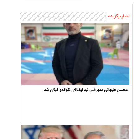
اخبار برگزیده
محسن علیجانی مدیر فنی تیم نونهالان تکواندو گیلان شد