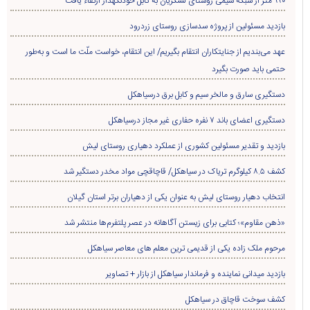
۹۹۰ متر از شبکه سیمی روستای لشکریان به کابل خودنگهدار ارتقاء یافت
بازدید مسئولین از پروژه سدسازی روستای زردرود
عهد می‌بندیم از جنایتکاران انتقام بگیریم/ این انتقام، خواست ملّت ما است و به‌طور
حتمی باید صورت بگیرد
دستگیری سارق و مالخر سیم و کابل برق درسیاهکل
دستگیری اعضای باند ۷ نفره حفاری غير مجاز درسیاهکل
بازدید و تقدیر مسئولین کشوری از عملکرد دهیاری روستای لیش
کشف ۸.۵ کیلوگرم تریاک در سیاهکل/ قاچاقچی مواد مخدر دستگیر شد
انتخاب دهیار روستای لیش به عنوان یکی از دهیاران برتر استان گیلان
«ذهن مقاوم»؛ کتابی برای زیستن آگاهانه در عصر پلتفرم‌ها منتشر شد
مرحوم ملک زاده یکی از قدیمی ترین معلم های معاصر سیاهکل
بازدید میدانی نماینده و فرماندار سیاهکل از بازار + تصاویر
کشف سوخت قاچاق در سياهکل