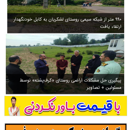
۳
روستاها
۵
ورزشی
۸
۹۹۰ متر از شبکه سیمی روستای لشکریان به کابل خودنگهدار
سیاسی
ب
ارتقاء یافت
ا
چندرسانه ای
ز
مسیر گردشگری دیلمان
ن
درباره ما
ش
س
ت
ش
پیگیری حل مشکلات اراضی روستای «کرف‌پشته» توسط
د
مسئولین + تصاویر
.