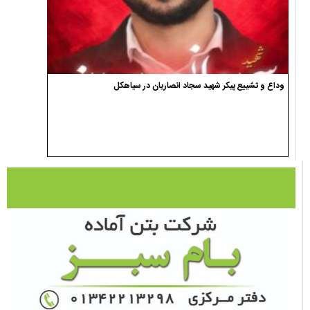
وداع و تشییع پیکر شهید سجاد انصاریان در سیاهکل