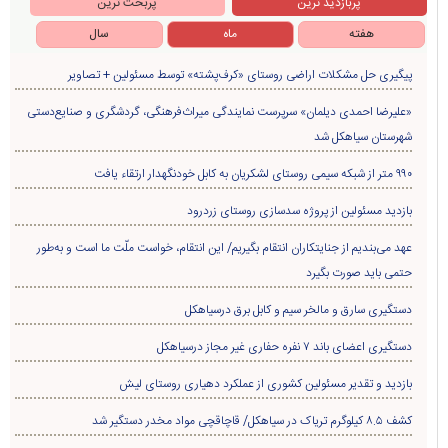
پربازدید ترین
پربحث ترین
هفته
ماه
سال
پیگیری حل مشکلات اراضی روستای «کرف‌پشته» توسط مسئولین + تصاویر
«علیرضا احمدی دیلمان» سرپرست نمایندگی میراث‌فرهنگی، گردشگری و صنایع‌دستی
شهرستان سیاهکل شد
۹۹۰ متر از شبکه سیمی روستای لشکریان به کابل خودنگهدار ارتقاء یافت
بازدید مسئولین از پروژه سدسازی روستای زردرود
عهد می‌بندیم از جنایتکاران انتقام بگیریم/ این انتقام، خواست ملّت ما است و به‌طور
حتمی باید صورت بگیرد
دستگیری سارق و مالخر سیم و کابل برق درسیاهکل
دستگیری اعضای باند ۷ نفره حفاری غير مجاز درسیاهکل
بازدید و تقدیر مسئولین کشوری از عملکرد دهیاری روستای لیش
کشف ۸.۵ کیلوگرم تریاک در سیاهکل/ قاچاقچی مواد مخدر دستگیر شد