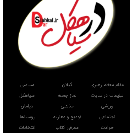
مقام معظم رهبری
گیلان
سیاسی
تبلیغات در سایت
نماز جمعه
سیاهکل
ورزشی
مذهبی
دیلمان
اجتماعی
تودیع و معارفه
روستاها
حوادث
معرفی کتاب
انتخابات