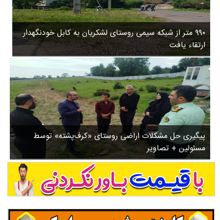
۳
روستاها
۵
ورزشی
۸
۹۹۰ متر از شبکه سیمی روستای لشکریان به کابل خودنگهدار
سیاسی
ب
ارتقاء یافت
ا
چندرسانه ای
ز
مسیر گردشگری دیلمان
ن
درباره ما
ش
س
ت
ش
پیگیری حل مشکلات اراضی روستای «کرف‌پشته» توسط
د
مسئولین + تصاویر
.