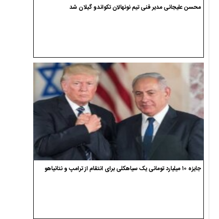
محسن علیجانی مدیر فنی تیم نونهالان تکواندو گیلان شد
جایزه ۱۰ میلیارد تومانی یک سیاهکلی برای انتقام از ترامپ و نتانیاهو