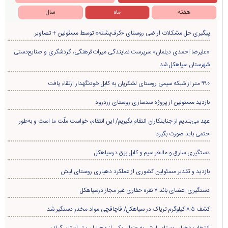
هفته
ماه
سال
پیگیری حل مشکلات اراضی روستای «کرف‌پشته» توسط مسئولین + تصاویر
«علیرضا احمدی دیلمان» سرپرست نمایندگی میراث‌فرهنگی، گردشگری و صنایع‌دستی
شهرستان سیاهکل شد
۹۹۰ متر از شبکه سیمی روستای لشکریان به کابل خودنگهدار ارتقاء یافت
بازدید مسئولین از پروژه سدسازی روستای زردرود
عهد می‌بندیم از جنایتکاران انتقام بگیریم/ این انتقام، خواست ملّت ما است و به‌طور
حتمی باید صورت بگیرد
دستگیری سارق و مالخر سیم و کابل برق درسیاهکل
بازدید و تقدیر مسئولین کشوری از عملکرد دهیاری روستای لیش
دستگیری اعضای باند ۷ نفره حفاری غير مجاز درسیاهکل
کشف ۸.۵ کیلوگرم تریاک در سیاهکل/ قاچاقچی مواد مخدر دستگیر شد