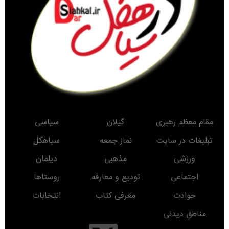
مقام معظم رهبری
گیلان
سیاسی
تبلیغات در سایت
نماز جمعه
سیاهکل
ورزشی
مذهبی
دیلمان
اجتماعی
تودیع و معارفه
روستاها
حوادث
معرفی کتاب
انتخابات
مناطق دیدنی