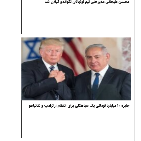
محسن علیجانی مدیر فنی تیم نونهالان تکواندو گیلان شد
جایزه ۱۰ میلیارد تومانی یک سیاهکلی برای انتقام از ترامپ و نتانیاهو