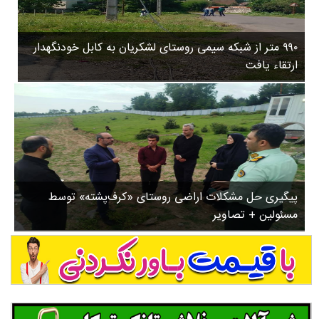
۳
روستاها
۵
ورزشی
۸
۹۹۰ متر از شبکه سیمی روستای لشکریان به کابل خودنگهدار
سیاسی
ب
ارتقاء یافت
ا
چندرسانه ای
ز
مسیر گردشگری دیلمان
ن
درباره ما
ش
س
ت
ش
پیگیری حل مشکلات اراضی روستای «کرف‌پشته» توسط
د
مسئولین + تصاویر
.