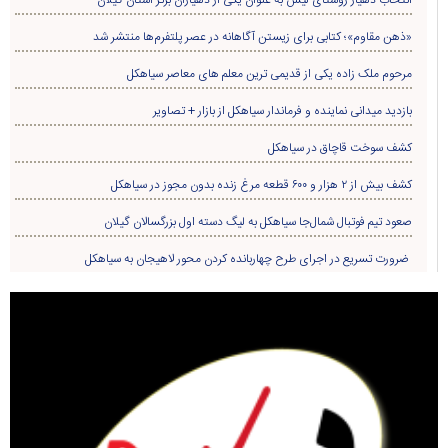
انتخاب دهیار روستای لیش به عنوان یکی از دهیاران برتر استان گیلان
«ذهن مقاوم»؛ کتابی برای زیستن آگاهانه در عصر پلتفرم‌ها منتشر شد
مرحوم ملک زاده یکی از قدیمی ترین معلم های معاصر سیاهکل
بازدید میدانی نماینده و فرماندار سیاهکل از بازار + تصاویر
کشف سوخت قاچاق در سياهکل
کشف بیش از ۲ هزار و ۶۰۰ قطعه مرغ زنده بدون مجوز در سیاهکل
صعود تیم فوتبال شمال‌جا‌ سیاهکل به لیگ دسته اول بزرگسالان گیلان
ضرورت تسریع در اجرای طرح چهاربانده کردن محور لاهیجان به سیاهکل