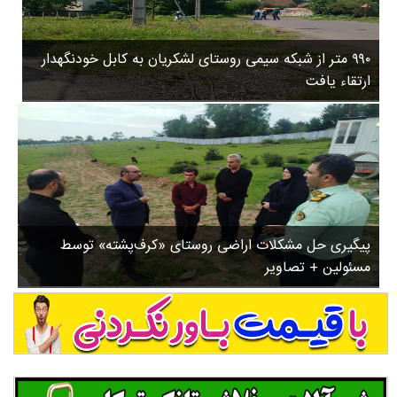
۳
روستاها
۵
ورزشی
۸
۹۹۰ متر از شبکه سیمی روستای لشکریان به کابل خودنگهدار
سیاسی
ب
ارتقاء یافت
ا
چندرسانه ای
ز
مسیر گردشگری دیلمان
ن
درباره ما
ش
س
ت
ش
پیگیری حل مشکلات اراضی روستای «کرف‌پشته» توسط
د
مسئولین + تصاویر
.