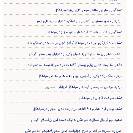
دستگیری سارق و مالخر سیم و کابل برق درسیاهکل
بازدید و تقدیر مسئولین کشوری از عملکرد دهیاری روستای لیش
دستگیری اعضای باند ۷ نفره حفاری غير مجاز درسیاهکل
کشف ۸.۵ کیلوگرم تریاک در سیاهکل/ قاچاقچی مواد مخدر دستگیر شد
انتخاب دهیار روستای لیش به عنوان یکی از دهیاران برتر استان گیلان
«ذهن مقاوم»؛ کتابی برای زیستن آگاهانه در عصر پلتفرم‌ها منتشر شد
مرحوم ملک زاده یکی از قدیمی ترین معلم های معاصر سیاهکل
بازدید میدانی نماینده و فرماندار سیاهکل از بازار + تصاویر
کشف سوخت قاچاق در سياهکل
کشف بیش از ۲ هزار و ۶۰۰ قطعه مرغ زنده بدون مجوز در سیاهکل
صعود تیم فوتبال شمال‌جا‌ سیاهکل به لیگ دسته اول بزرگسالان گیلان
ضرورت تسریع در اجرای طرح چهاربانده کردن محور لاهیجان به سیاهکل