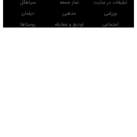
تبلیغات در سایت
نماز جمعه
سیاهکل
ورزشی
مذهبی
دیلمان
اجتماعی
تودیع و معارفه
روستاها
حوادث
معرفی کتاب
انتخابات
مناطق دیدنی
روز
ماه
سال
Developed
By