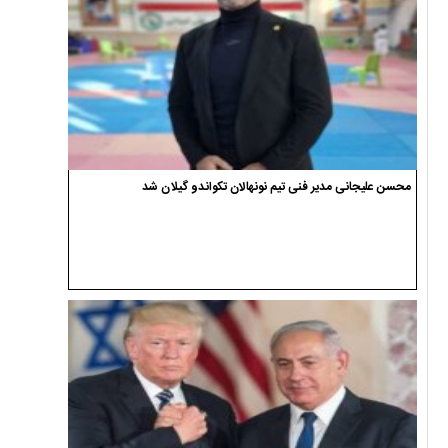
محسن علیجانی مدیر فنی تیم نونهالان تکواندو گیلان شد