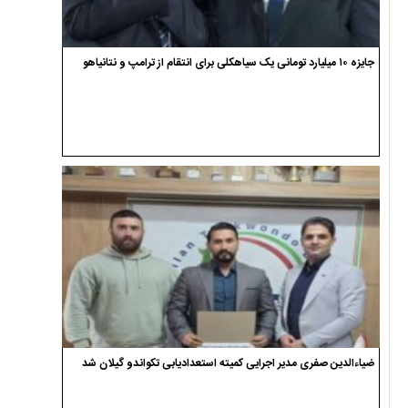
جایزه ۱۰ میلیارد تومانی یک سیاهکلی برای انتقام از ترامپ و نتانیاهو
ضیاءالدین صفری مدیر اجرایی کمیته استعدادیابی تکواندو گیلان شد