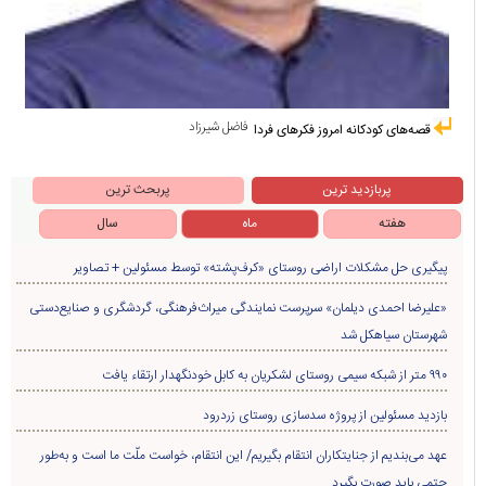
فاضل شیرزاد
قصه‌های کودکانه امروز فکرهای فردا
پربازدید ترین
پربحث ترین
هفته
ماه
سال
پیگیری حل مشکلات اراضی روستای «کرف‌پشته» توسط مسئولین + تصاویر
«علیرضا احمدی دیلمان» سرپرست نمایندگی میراث‌فرهنگی، گردشگری و صنایع‌دستی
شهرستان سیاهکل شد
۹۹۰ متر از شبکه سیمی روستای لشکریان به کابل خودنگهدار ارتقاء یافت
بازدید مسئولین از پروژه سدسازی روستای زردرود
عهد می‌بندیم از جنایتکاران انتقام بگیریم/ این انتقام، خواست ملّت ما است و به‌طور
حتمی باید صورت بگیرد