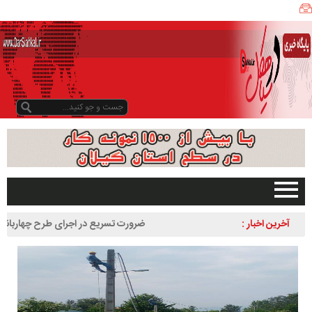
ی
ا
ه
ک
ل
ن
ی
ز
ب
و
د
و
د
صفحه اصلی
آخرین اخبار :
ضرورت تسریع در اجرای طرح چهاربانده کردن 
ر
تبلیغات در سایت
لاهیجان به سیاهکل
س
گیلان
ا
سیاهکل
ل
۱
دیلمان