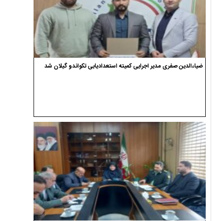
ضیاءالدین صفری مدیر اجرایی کمیته استعدادیابی تکواندو گیلان شد