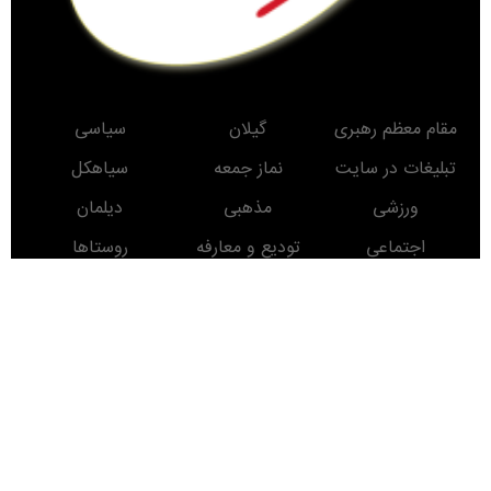
مقام معظم رهبری
گیلان
سیاسی
تبلیغات در سایت
نماز جمعه
سیاهکل
ورزشی
مذهبی
دیلمان
اجتماعی
تودیع و معارفه
روستاها
حوادث
معرفی کتاب
انتخابات
مناطق دیدنی
روز
ماه
سال