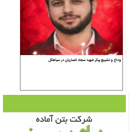
وداع و تشییع پیکر شهید سجاد انصاریان در سیاهکل