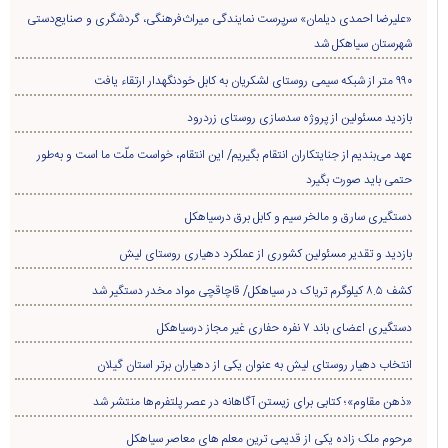
«علیرضا احمدی دیلمان» سرپرست نمایندگی میراث‌فرهنگی، گردشگری و صنایع‌دستی
شهرستان سیاهکل شد
۹۹۰ متر از شبکه سیمی روستای لشکریان به کابل خودنگهدار ارتقاء یافت
بازدید مسئولین از پروژه سدسازی روستای زردرود
عهد می‌بندیم از جنایتکاران انتقام بگیریم/ این انتقام، خواست ملّت ما است و به‌طور
حتمی باید صورت بگیرد
دستگیری سارق و مالخر سیم و کابل برق درسیاهکل
بازدید و تقدیر مسئولین کشوری از عملکرد دهیاری روستای لیش
کشف ۸.۵ کیلوگرم تریاک در سیاهکل/ قاچاقچی مواد مخدر دستگیر شد
دستگیری اعضای باند ۷ نفره حفاری غير مجاز درسیاهکل
انتخاب دهیار روستای لیش به عنوان یکی از دهیاران برتر استان گیلان
«ذهن مقاوم»؛ کتابی برای زیستن آگاهانه در عصر پلتفرم‌ها منتشر شد
مرحوم ملک زاده یکی از قدیمی ترین معلم های معاصر سیاهکل