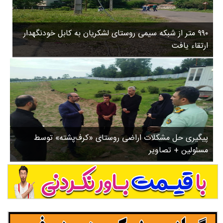
۳
روستاها
۵
ورزشی
۸
۹۹۰ متر از شبکه سیمی روستای لشکریان به کابل خودنگهدار
سیاسی
ب
ارتقاء یافت
ا
چندرسانه ای
ز
مسیر گردشگری دیلمان
ن
درباره ما
ش
س
ت
ش
پیگیری حل مشکلات اراضی روستای «کرف‌پشته» توسط
د
مسئولین + تصاویر
.