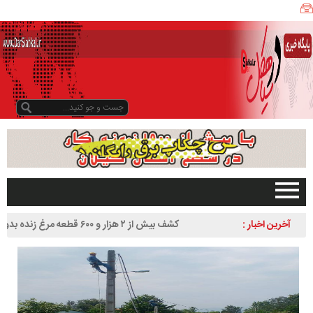
ی
ا
ه
ک
ل
ن
ی
ز
ب
و
د
و
د
صفحه اصلی
آخرین اخبار :
کشف بیش از ۲ هزار و ۶۰۰ قطعه مرغ زنده بدون مجوز در
ر
تبلیغات در سایت
سیاهکل
س
گیلان
ا
سیاهکل
ل
۱
دیلمان