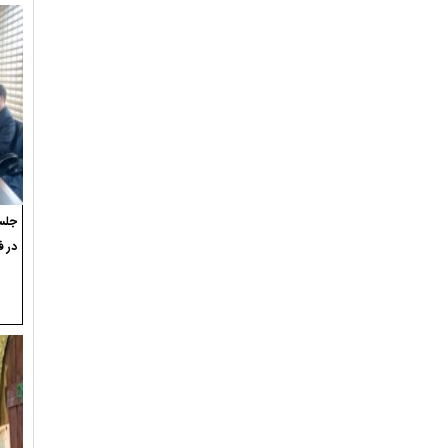
جلسه
در ف