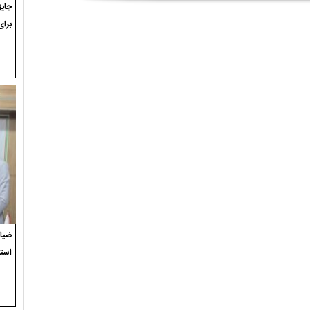
برای
ضیاء
استع