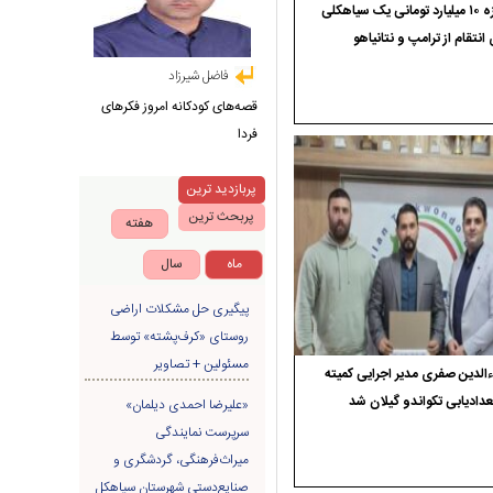
جایزه ۱۰ میلیارد تومانی یک سیاهکلی
 انتقام از ترامپ و نتانیاهو
فاضل شیرزاد
قصه‌های کودکانه امروز فکرهای
فردا
پربازدید ترین
پربحث ترین
هفته
ماه
سال
پیگیری حل مشکلات اراضی
روستای «کرف‌پشته» توسط
مسئولین + تصاویر
الدین صفری مدیر اجرایی کمیته
دادیابی تکواندو گیلان شد
«علیرضا احمدی دیلمان»
سرپرست نمایندگی
میراث‌فرهنگی، گردشگری و
صنایع‌دستی شهرستان سیاهکل