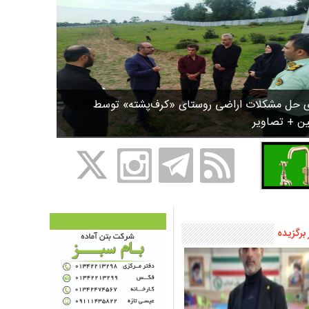
ی حل مشکلات اراضی روستای «کرف‌پشته» توسط
ین + تصاویر
 برگزیده