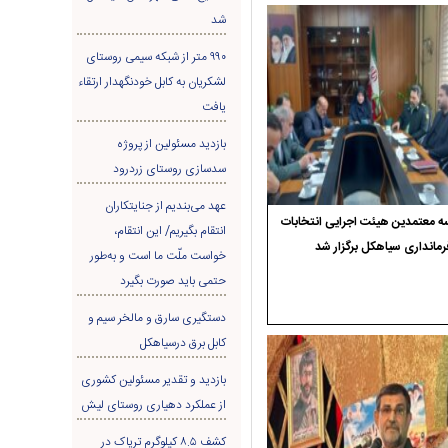
شد
۹۹۰ متر از شبکه سیمی روستای
لشکریان به کابل خودنگهدار ارتقاء
یافت
بازدید مسئولین از پروژه
سدسازی روستای زردرود
عهد می‌بندیم از جنایتکاران
 معتمدین هیئت اجرایی انتخابات
انتقام بگیریم/ این انتقام،
رمانداری سیاهکل برگزار شد
خواست ملّت ما است و به‌طور
حتمی باید صورت بگیرد
دستگیری سارق و مالخر سیم و
کابل برق درسیاهکل
بازدید و تقدیر مسئولین کشوری
از عملکرد دهیاری روستای لیش
کشف ۸.۵ کیلوگرم تریاک در