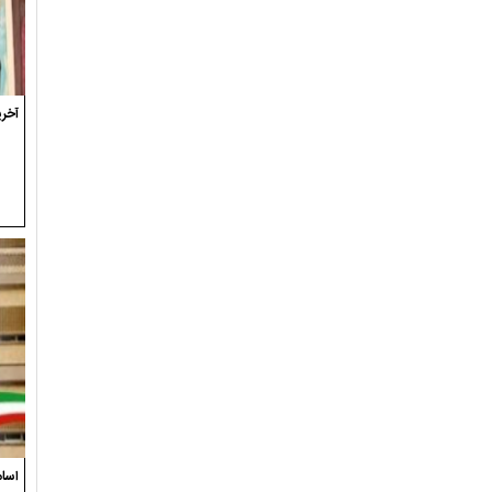
آخری
اسام