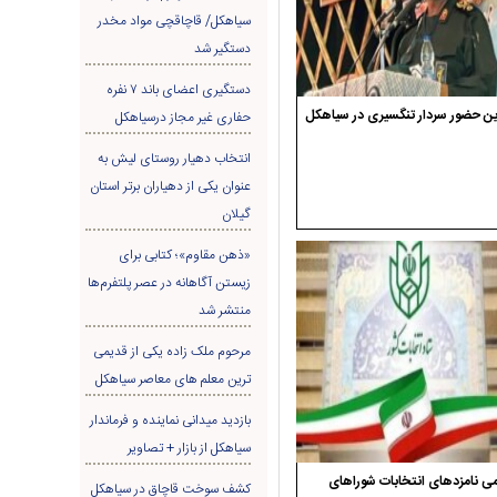
سیاهکل/ قاچاقچی مواد مخدر
دستگیر شد
دستگیری اعضای باند ۷ نفره
ن حضور سردار تنگسیری در سیاهکل
حفاری غير مجاز درسیاهکل
انتخاب دهیار روستای لیش به
عنوان یکی از دهیاران برتر استان
گیلان
«ذهن مقاوم»؛ کتابی برای
زیستن آگاهانه در عصر پلتفرم‌ها
منتشر شد
مرحوم ملک زاده یکی از قدیمی
ترین معلم های معاصر سیاهکل
بازدید میدانی نماینده و فرماندار
سیاهکل از بازار + تصاویر
ی نامزدهای انتخابات شوراهای
کشف سوخت قاچاق در سياهکل