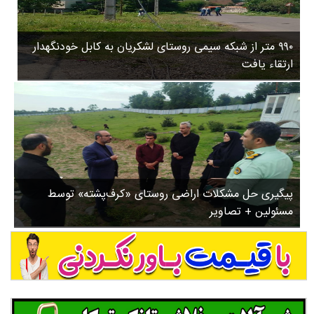
۳
روستاها
۵
ورزشی
۸
۹۹۰ متر از شبکه سیمی روستای لشکریان به کابل خودنگهدار
سیاسی
ب
ارتقاء یافت
ا
چندرسانه ای
ز
مسیر گردشگری دیلمان
ن
درباره ما
ش
س
ت
ش
پیگیری حل مشکلات اراضی روستای «کرف‌پشته» توسط
د
مسئولین + تصاویر
.