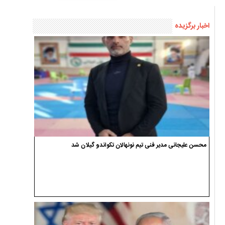
اخبار برگزیده
محسن علیجانی مدیر فنی تیم نونهالان تکواندو گیلان شد