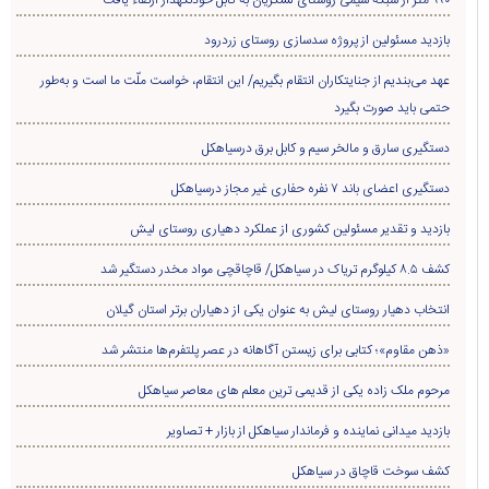
بازدید مسئولین از پروژه سدسازی روستای زردرود
عهد می‌بندیم از جنایتکاران انتقام بگیریم/ این انتقام، خواست ملّت ما است و به‌طور
حتمی باید صورت بگیرد
دستگیری سارق و مالخر سیم و کابل برق درسیاهکل
دستگیری اعضای باند ۷ نفره حفاری غير مجاز درسیاهکل
بازدید و تقدیر مسئولین کشوری از عملکرد دهیاری روستای لیش
کشف ۸.۵ کیلوگرم تریاک در سیاهکل/ قاچاقچی مواد مخدر دستگیر شد
انتخاب دهیار روستای لیش به عنوان یکی از دهیاران برتر استان گیلان
«ذهن مقاوم»؛ کتابی برای زیستن آگاهانه در عصر پلتفرم‌ها منتشر شد
مرحوم ملک زاده یکی از قدیمی ترین معلم های معاصر سیاهکل
بازدید میدانی نماینده و فرماندار سیاهکل از بازار + تصاویر
کشف سوخت قاچاق در سياهکل