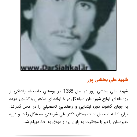
شهيد علي بخشي پور
شهيد علي بخشي پور در سال 1338 در روستاي بالامحله پاشاکي از
روستاهاي توابع شهرستان سياهکل در خانواده اي مذهبي و کشاورز ديده
به جهان گشود، دوره ابتدايي و راهنمايي تحصيلي را در محل گذراند.
براي ادامه تحصيل به دبيرستان دکتر علي شريعتي سياهکل رفت و دوره
دبيرستان را نيز با موفقيت به پايان برد و موفق به اخذ ديپلم شد.