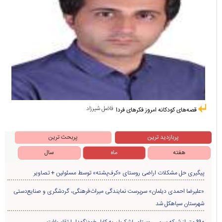
فاضل شیرزاد
قصه‌های کودکانه امروز فکرهای فردا
پربازدید ترین
پربحث ترین
هفته
ماه
سال
پیگیری حل مشکلات اراضی روستای «کرف‌پشته» توسط مسئولین + تصاویر
«علیرضا احمدی دیلمان» سرپرست نمایندگی میراث‌فرهنگی، گردشگری و صنایع‌دستی
شهرستان سیاهکل شد
۹۹۰ متر از شبکه سیمی روستای لشکریان به کابل خودنگهدار ارتقاء یافت