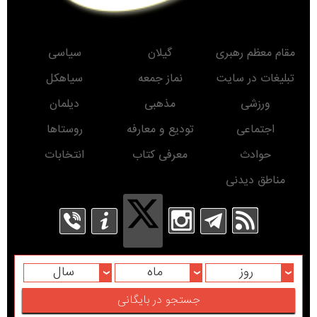
مقام معظم رهبری
گیلان
سیاسی
تبلیغات در سایت
نماز جمعه
سیاهکل
ورزشی
مذهبی
دیلمان
اجتماعی
تودیع و معارفه
روستاها
حوادث
معرفی کتاب
انتخابات
مناطق دیدنی
روز
ماه
سال