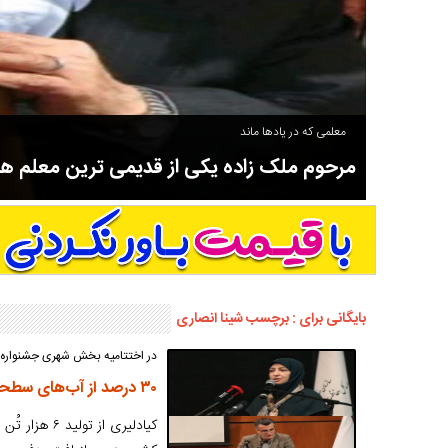
معلمی که در یادها ماند
مرحوم ملک زاده یکی از قدیمی ترین معلم 
سوادآموزی و عضو موسس مدرسه اورنگ سیاهکل نیز بود و در سال ۱۳۵۸ بازنشست شد.
بایگانی برای : برچسب شینا انصاری
در اختتامیه بخش شهری جشنواره «ف
۳۰ درصد از آب‌های سطحی و زیرزمینی شمال کشور تحت تأثیر شیرابه زباله‌ها است