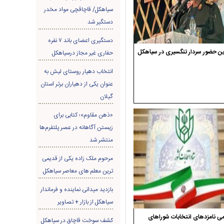
سیاهکل/ قاچاقچی مواد مخدر
دستگیر شد
دستگیری اعضای باند ۷ نفره
ن حضور سردار تنگسیری در سیاهکل
حفاری غير مجاز درسیاهکل
انتخاب دهیار روستای لیش به
عنوان یکی از دهیاران برتر استان
گیلان
«ذهن مقاوم»؛ کتابی برای
زیستن آگاهانه در عصر پلتفرم‌ها
منتشر شد
مرحوم ملک زاده یکی از قدیمی
ترین معلم های معاصر سیاهکل
بازدید میدانی نماینده و فرماندار
سیاهکل از بازار + تصاویر
ی نامزدهای انتخابات شوراهای
کشف سوخت قاچاق در سياهکل