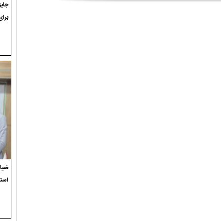
برای
ضیاء
استع