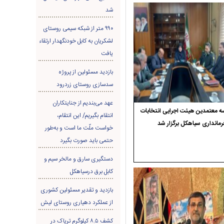
شد
۹۹۰ متر از شبکه سیمی روستای
لشکریان به کابل خودنگهدار ارتقاء
یافت
بازدید مسئولین از پروژه
سدسازی روستای زردرود
عهد می‌بندیم از جنایتکاران
 معتمدین هیئت اجرایی انتخابات
انتقام بگیریم/ این انتقام،
رمانداری سیاهکل برگزار شد
خواست ملّت ما است و به‌طور
حتمی باید صورت بگیرد
دستگیری سارق و مالخر سیم و
کابل برق درسیاهکل
بازدید و تقدیر مسئولین کشوری
از عملکرد دهیاری روستای لیش
کشف ۸.۵ کیلوگرم تریاک در