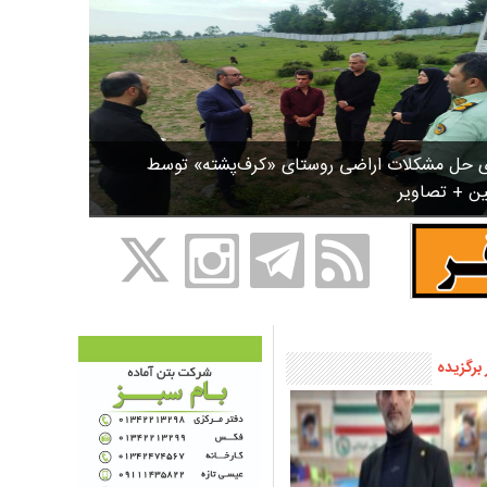
ی حل مشکلات اراضی روستای «کرف‌پشته» توسط
ین + تصاویر
 برگزیده