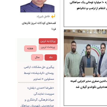
جایزه ۱۰ میلیارد تومانی یک سیاهکلی
 انتقام از ترامپ و نتانیاهو
فاضل شیرزاد
قصه‌های کودکانه امروز فکرهای
فردا
پربازدید ترین
پربحث ترین
هفته
ماه
سال
پیگیری حل مشکلات اراضی
روستای «کرف‌پشته» توسط
مسئولین + تصاویر
الدین صفری مدیر اجرایی کمیته
دادیابی تکواندو گیلان شد
«علیرضا احمدی دیلمان»
سرپرست نمایندگی
میراث‌فرهنگی، گردشگری و
صنایع‌دستی شهرستان سیاهکل