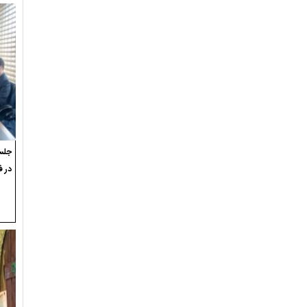
جلسه
در ف