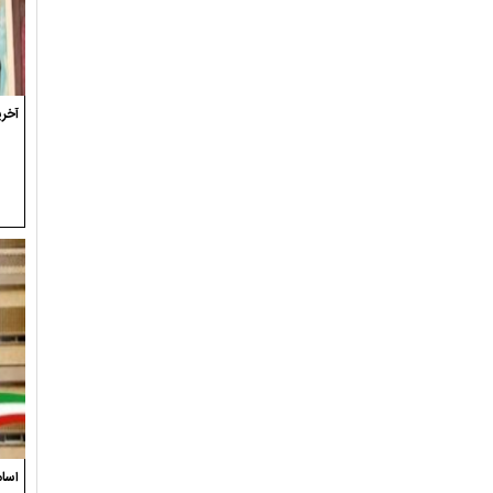
آخری
اسام