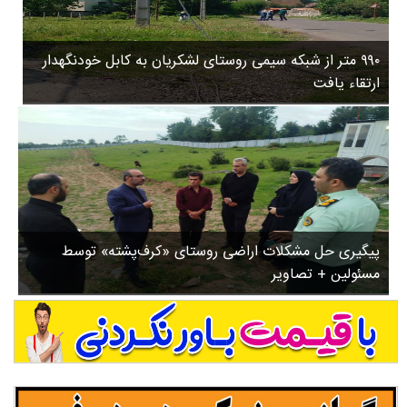
۳
روستاها
۵
ورزشی
۸
۹۹۰ متر از شبکه سیمی روستای لشکریان به کابل خودنگهدار
سیاسی
ب
ارتقاء یافت
ا
چندرسانه ای
ز
مسیر گردشگری دیلمان
ن
درباره ما
ش
س
ت
ش
پیگیری حل مشکلات اراضی روستای «کرف‌پشته» توسط
د
مسئولین + تصاویر
.