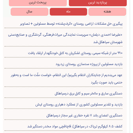
پربازدید ترین
پربحث ترین
هفته
ماه
سال
پیگیری حل مشکلات اراضی روستای «کرف‌پشته» توسط مسئولین + تصاویر
«علیرضا احمدی دیلمان» سرپرست نمایندگی میراث‌فرهنگی، گردشگری و صنایع‌دستی
شهرستان سیاهکل شد
۹۹۰ متر از شبکه سیمی روستای لشکریان به کابل خودنگهدار ارتقاء یافت
بازدید مسئولین از پروژه سدسازی روستای زردرود
عهد می‌بندیم از جنایتکاران انتقام بگیریم/ این انتقام، خواست ملّت ما است و به‌طور
حتمی باید صورت بگیرد
دستگیری سارق و مالخر سیم و کابل برق درسیاهکل
بازدید و تقدیر مسئولین کشوری از عملکرد دهیاری روستای لیش
دستگیری اعضای باند ۷ نفره حفاری غير مجاز درسیاهکل
کشف ۸.۵ کیلوگرم تریاک در سیاهکل/ قاچاقچی مواد مخدر دستگیر شد