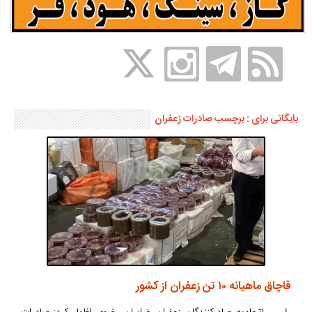
بایگانی برای : برچسب صادرات زعفران
قاچاق ماهیانه ۱۰ تن زعفران از کشور