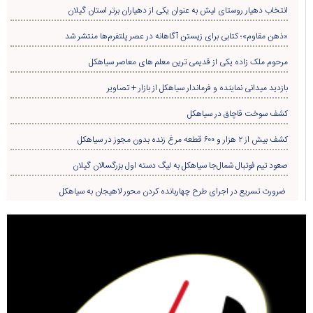
انتخاب دهیار روستای لیش به عنوان یکی از دهیاران برتر استان گیلان
«ذهن مقاوم»؛ کتابی برای زیستن آگاهانه در عصر پلتفرم‌ها منتشر شد
مرحوم ملک زاده یکی از قدیمی ترین معلم های معاصر سیاهکل
بازدید میدانی نماینده و فرماندار سیاهکل از بازار + تصاویر
کشف سوخت قاچاق در سياهکل
کشف بیش از ۲ هزار و ۶۰۰ قطعه مرغ زنده بدون مجوز در سیاهکل
صعود تیم فوتبال شمال‌جا‌ سیاهکل به لیگ دسته اول بزرگسالان گیلان
ضرورت تسریع در اجرای طرح چهاربانده کردن محور لاهیجان به سیاهکل