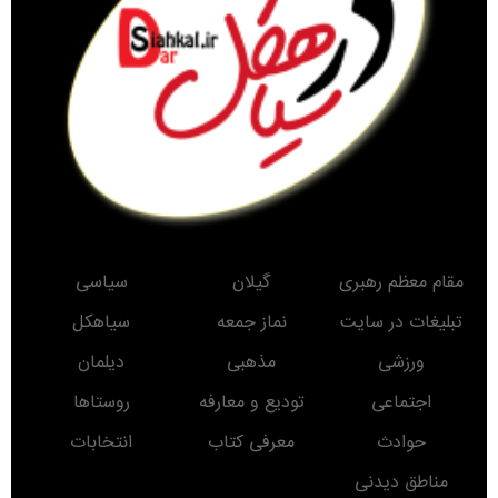
مقام معظم رهبری
گیلان
سیاسی
تبلیغات در سایت
نماز جمعه
سیاهکل
ورزشی
مذهبی
دیلمان
اجتماعی
تودیع و معارفه
روستاها
حوادث
معرفی کتاب
انتخابات
مناطق دیدنی