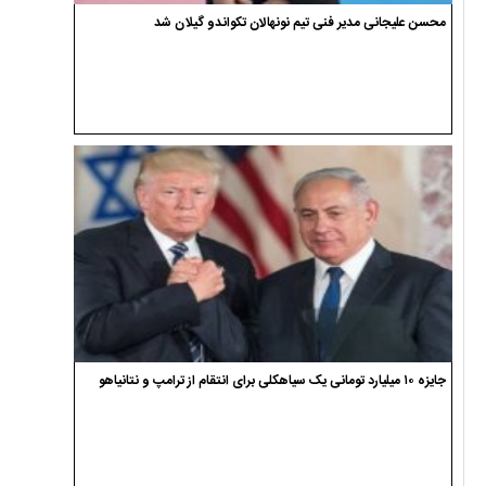
محسن علیجانی مدیر فنی تیم نونهالان تکواندو گیلان شد
جایزه ۱۰ میلیارد تومانی یک سیاهکلی برای انتقام از ترامپ و نتانیاهو