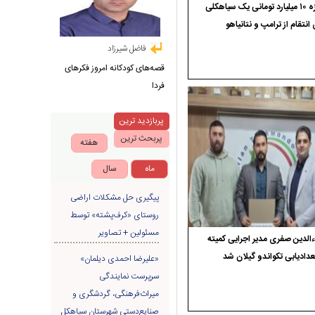
جایزه ۱۰ میلیارد تومانی یک سیاهکلی
 انتقام از ترامپ و نتانیاهو
فاضل شیرزاد
قصه‌های کودکانه امروز فکرهای
فردا
پربازدید ترین
پربحث ترین
هفته
ماه
سال
پیگیری حل مشکلات اراضی
روستای «کرف‌پشته» توسط
مسئولین + تصاویر
الدین صفری مدیر اجرایی کمیته
دادیابی تکواندو گیلان شد
«علیرضا احمدی دیلمان»
سرپرست نمایندگی
میراث‌فرهنگی، گردشگری و
صنایع‌دستی شهرستان سیاهکل