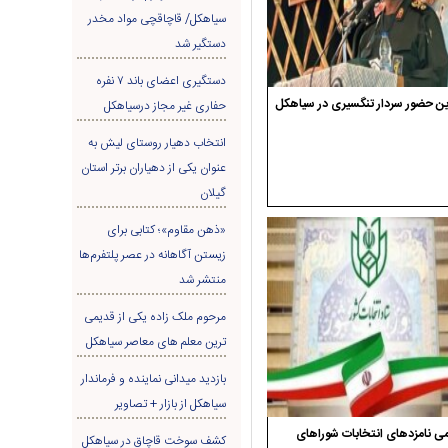
سیاهکل/ قاچاقچی مواد مخدر
دستگیر شد
دستگیری اعضای باند ۷ نفره
ن حضور سردار تنگسیری در سیاهکل
حفاری غير مجاز درسیاهکل
انتخاب دهیار روستای لیش به
عنوان یکی از دهیاران برتر استان
گیلان
«ذهن مقاوم»؛ کتابی برای
زیستن آگاهانه در عصر پلتفرم‌ها
منتشر شد
مرحوم ملک زاده یکی از قدیمی
ترین معلم های معاصر سیاهکل
بازدید میدانی نماینده و فرماندار
سیاهکل از بازار + تصاویر
ی نامزدهای انتخابات شوراهای
کشف سوخت قاچاق در سياهکل