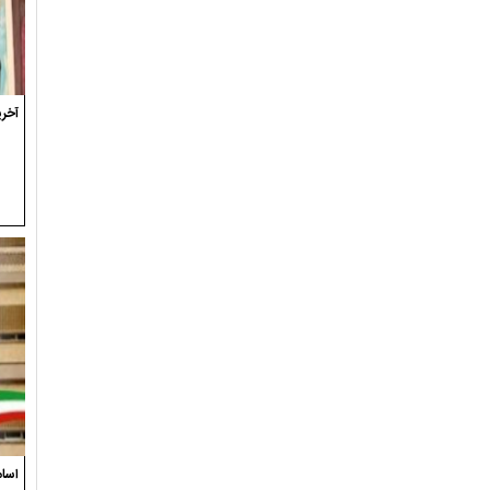
آخری
اسام