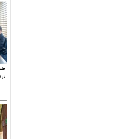
جلسه
در ف