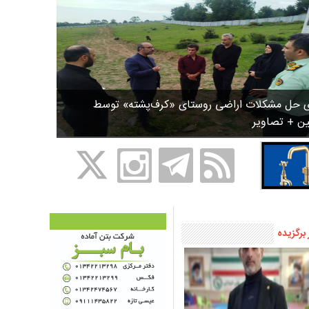
ی حل مشکلات اراضی روستای «کرف‌پشته» توسط
ین + تصاویر
 برگزیده