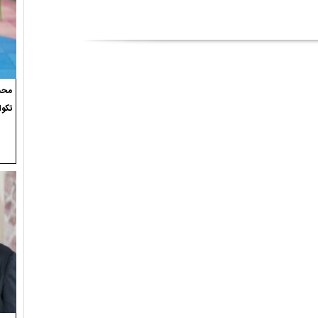
محسن
تکوا