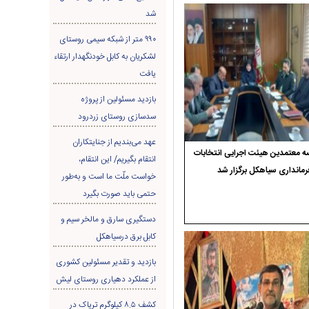
شد
۹۹۰ متر از شبکه سیمی روستای
لشکریان به کابل خودنگهدار ارتقاء
یافت
بازدید مسئولین از پروژه
سدسازی روستای زردرود
عهد می‌بندیم از جنایتکاران
 معتمدین هیئت اجرایی انتخابات
انتقام بگیریم/ این انتقام،
رمانداری سیاهکل برگزار شد
خواست ملّت ما است و به‌طور
حتمی باید صورت بگیرد
دستگیری سارق و مالخر سیم و
کابل برق درسیاهکل
بازدید و تقدیر مسئولین کشوری
از عملکرد دهیاری روستای لیش
کشف ۸.۵ کیلوگرم تریاک در