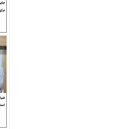
برای
ضیاء
استع