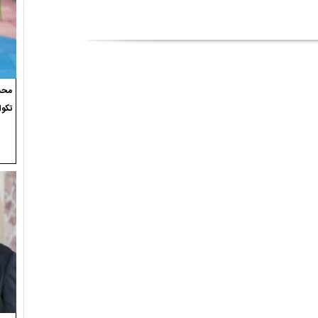
محسن
تکوا