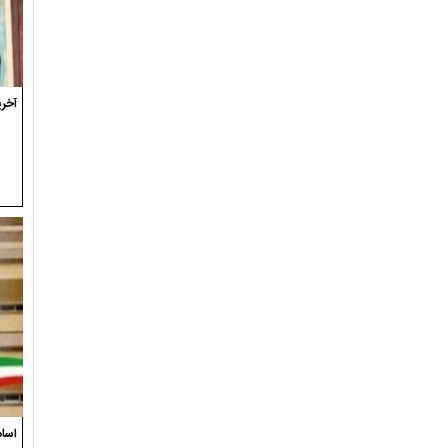
آخری
اسام