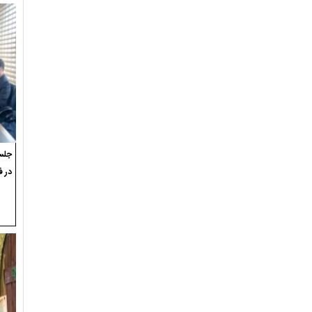
جلسه
در ف