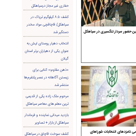
حفاری غير مجاز درسیاهکل
کشف ۸.۵ کیلوگرم تریاک در
سیاهکل/ قاچاقچی مواد مخدر
ن حضور سردار تنگسیری در سیاهکل
دستگیر شد
انتخاب دهیار روستای لیش به
عنوان یکی از دهیاران برتر استان
گیلان
«ذهن مقاوم»؛ کتابی برای
زیستن آگاهانه در عصر پلتفرم‌ها
منتشر شد
مرحوم ملک زاده یکی از قدیمی
ترین معلم های معاصر سیاهکل
بازدید میدانی نماینده و فرماندار
سیاهکل از بازار + تصاویر
ی نامزدهای انتخابات شوراهای
کشف سوخت قاچاق در سياهکل