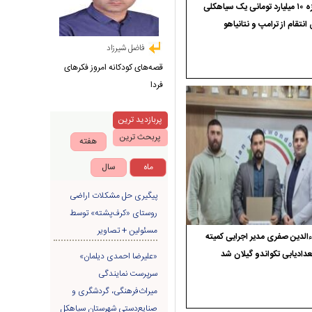
جایزه ۱۰ میلیارد تومانی یک سیاهکلی
 انتقام از ترامپ و نتانیاهو
فاضل شیرزاد
قصه‌های کودکانه امروز فکرهای
فردا
پربازدید ترین
پربحث ترین
هفته
ماه
سال
پیگیری حل مشکلات اراضی
روستای «کرف‌پشته» توسط
مسئولین + تصاویر
الدین صفری مدیر اجرایی کمیته
دادیابی تکواندو گیلان شد
«علیرضا احمدی دیلمان»
سرپرست نمایندگی
میراث‌فرهنگی، گردشگری و
صنایع‌دستی شهرستان سیاهکل