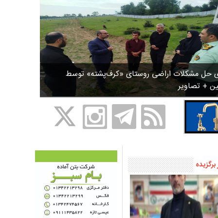
ی حل مشکلات اراضی روستای «کرف‌پشته» توسط
ین + تصاویر
 برگزیده