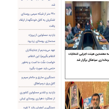
شد
۹۹۰ متر از شبکه سیمی روستای
لشکریان به کابل خودنگهدار ارتقاء
یافت
بازدید مسئولین از پروژه
سدسازی روستای زردرود
عهد می‌بندیم از جنایتکاران
 معتمدین هیئت اجرایی انتخابات
انتقام بگیریم/ این انتقام،
رمانداری سیاهکل برگزار شد
خواست ملّت ما است و به‌طور
حتمی باید صورت بگیرد
دستگیری سارق و مالخر سیم و
کابل برق درسیاهکل
بازدید و تقدیر مسئولین کشوری
از عملکرد دهیاری روستای لیش
دستگیری اعضای باند ۷ نفره