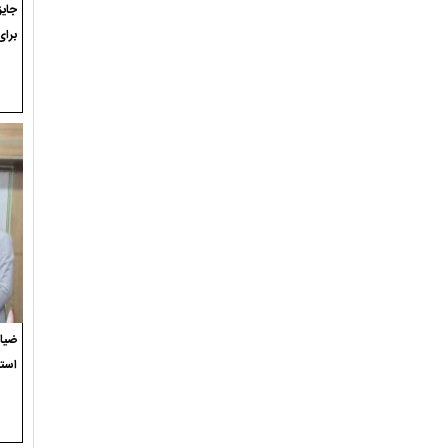
برای
ضیاء
استع