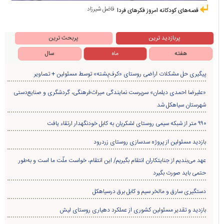
فاضل شیرزاد
قصه‌های کودکانه امروز فکرهای فردا
پربازدید ترین
پربحث ترین
هفته
ماه
سال
پیگیری حل مشکلات اراضی روستای «کرف‌پشته» توسط مسئولین + تصاویر
«علیرضا احمدی دیلمان» سرپرست نمایندگی میراث‌فرهنگی، گردشگری و صنایع‌دستی
شهرستان سیاهکل شد
۹۹۰ متر از شبکه سیمی روستای لشکریان به کابل خودنگهدار ارتقاء یافت
بازدید مسئولین از پروژه سدسازی روستای زردرود
عهد می‌بندیم از جنایتکاران انتقام بگیریم/ این انتقام، خواست ملّت ما است و به‌طور
حتمی باید صورت بگیرد
دستگیری سارق و مالخر سیم و کابل برق درسیاهکل
بازدید و تقدیر مسئولین کشوری از عملکرد دهیاری روستای لیش