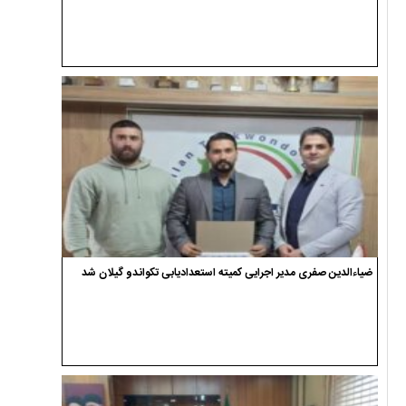
ضیاءالدین صفری مدیر اجرایی کمیته استعدادیابی تکواندو گیلان شد