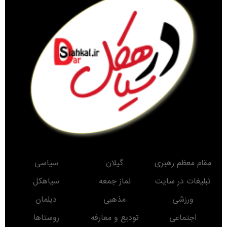
مقام معظم رهبری
گیلان
سیاسی
تبلیغات در سایت
نماز جمعه
سیاهکل
ورزشی
مذهبی
دیلمان
اجتماعی
تودیع و معارفه
روستاها