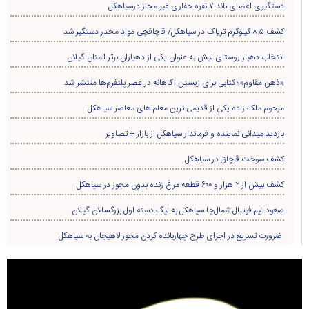
دستگیری اعضای باند ۷ نفره حفاری غير مجاز درسیاهکل
کشف ۸.۵ کیلوگرم تریاک در سیاهکل/ قاچاقچی مواد مخدر دستگیر شد
انتخاب دهیار روستای لیش به عنوان یکی از دهیاران برتر استان گیلان
«ذهن مقاوم»؛ کتابی برای زیستن آگاهانه در عصر پلتفرم‌ها منتشر شد
مرحوم ملک زاده یکی از قدیمی ترین معلم های معاصر سیاهکل
بازدید میدانی نماینده و فرماندار سیاهکل از بازار + تصاویر
کشف سوخت قاچاق در سياهکل
کشف بیش از ۲ هزار و ۶۰۰ قطعه مرغ زنده بدون مجوز در سیاهکل
صعود تیم فوتبال شمال‌جا‌ سیاهکل به لیگ دسته اول بزرگسالان گیلان
ضرورت تسریع در اجرای طرح چهاربانده کردن محور لاهیجان به سیاهکل