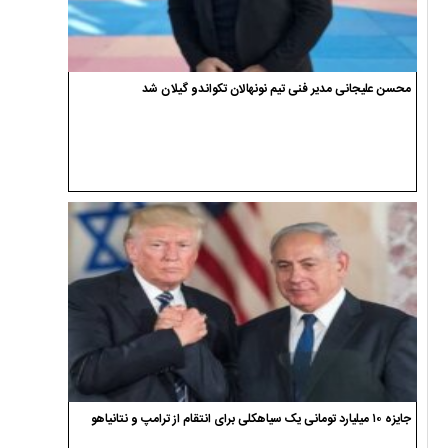
محسن علیجانی مدیر فنی تیم نونهالان تکواندو گیلان شد
جایزه ۱۰ میلیارد تومانی یک سیاهکلی برای انتقام از ترامپ و نتانیاهو