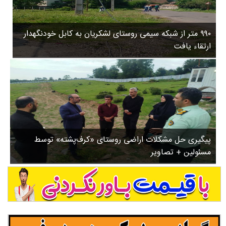
۳
روستاها
۵
ورزشی
۸
۹۹۰ متر از شبکه سیمی روستای لشکریان به کابل خودنگهدار
سیاسی
ب
ارتقاء یافت
ا
چندرسانه ای
ز
مسیر گردشگری دیلمان
ن
درباره ما
ش
س
ت
ش
پیگیری حل مشکلات اراضی روستای «کرف‌پشته» توسط
د
مسئولین + تصاویر
.