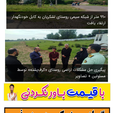
۳
روستاها
۵
ورزشی
۸
۹۹۰ متر از شبکه سیمی روستای لشکریان به کابل خودنگهدار
سیاسی
ب
ارتقاء یافت
ا
چندرسانه ای
ز
مسیر گردشگری دیلمان
ن
درباره ما
ش
س
ت
ش
پیگیری حل مشکلات اراضی روستای «کرف‌پشته» توسط
د
مسئولین + تصاویر
.