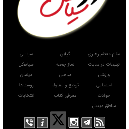
مقام معظم رهبری
گیلان
سیاسی
تبلیغات در سایت
نماز جمعه
سیاهکل
ورزشی
مذهبی
دیلمان
اجتماعی
تودیع و معارفه
روستاها
حوادث
معرفی کتاب
انتخابات
مناطق دیدنی