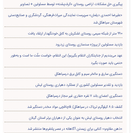
پیگیری حل مشکلات اراضی روستای «کرف‌پشته» توسط مسئولین + تصاویر
«علیرضا احمدی دیلمان» سرپرست نمایندگی میراث‌فرهنگی، گردشگری و صنایع‌دستی
شهرستان سیاهکل شد
۹۹۰ متر از شبکه سیمی روستای لشکریان به کابل خودنگهدار ارتقاء یافت
بازدید مسئولین از پروژه سدسازی روستای زردرود
عهد می‌بندیم از جنایتکاران انتقام بگیریم/ این انتقام، خواست ملّت ما است و به‌طور
حتمی باید صورت بگیرد
دستگیری سارق و مالخر سیم و کابل برق درسیاهکل
بازدید و تقدیر مسئولین کشوری از عملکرد دهیاری روستای لیش
دستگیری اعضای باند ۷ نفره حفاری غير مجاز درسیاهکل
کشف ۸.۵ کیلوگرم تریاک در سیاهکل/ قاچاقچی مواد مخدر دستگیر شد
انتخاب دهیار روستای لیش به عنوان یکی از دهیاران برتر استان گیلان
«ذهن مقاوم»؛ کتابی برای زیستن آگاهانه در عصر پلتفرم‌ها منتشر شد