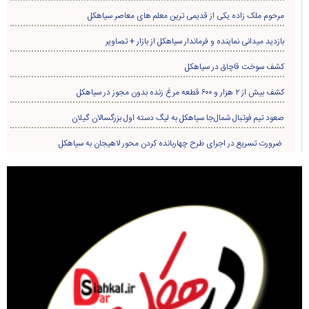
مرحوم ملک زاده یکی از قدیمی ترین معلم های معاصر سیاهکل
بازدید میدانی نماینده و فرماندار سیاهکل از بازار + تصاویر
کشف سوخت قاچاق در سياهکل
کشف بیش از ۲ هزار و ۶۰۰ قطعه مرغ زنده بدون مجوز در سیاهکل
صعود تیم فوتبال شمال‌جا‌ سیاهکل به لیگ دسته اول بزرگسالان گیلان
ضرورت تسریع در اجرای طرح چهاربانده کردن محور لاهیجان به سیاهکل