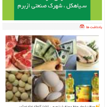
یادداشت ها
حجت الاسلام میثم میرزایی
حماقت ایجاد، حفظ و حذف ارز ترجیحی