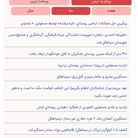
پربازدید ترین
پربحث ترین
هفته
ماه
سال
پیگیری حل مشکلات اراضی روستای «کرف‌پشته» توسط مسئولین + تصاویر
«علیرضا احمدی دیلمان» سرپرست نمایندگی میراث‌فرهنگی، گردشگری و صنایع‌دستی
شهرستان سیاهکل شد
۹۹۰ متر از شبکه سیمی روستای لشکریان به کابل خودنگهدار ارتقاء یافت
بازدید مسئولین از پروژه سدسازی روستای زردرود
دستگیری سارق و مالخر سیم و کابل برق درسیاهکل
عهد می‌بندیم از جنایتکاران انتقام بگیریم/ این انتقام، خواست ملّت ما است و به‌طور
حتمی باید صورت بگیرد
بازدید و تقدیر مسئولین کشوری از عملکرد دهیاری روستای لیش
دستگیری اعضای باند ۷ نفره حفاری غير مجاز درسیاهکل
کشف ۸.۵ کیلوگرم تریاک در سیاهکل/ قاچاقچی مواد مخدر دستگیر شد