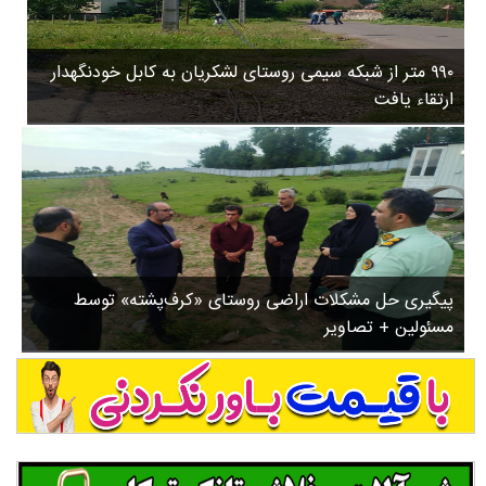
۳
روستاها
۵
ورزشی
۸
۹۹۰ متر از شبکه سیمی روستای لشکریان به کابل خودنگهدار
سیاسی
ب
ارتقاء یافت
ا
چندرسانه ای
ز
مسیر گردشگری دیلمان
ن
درباره ما
ش
س
ت
ش
پیگیری حل مشکلات اراضی روستای «کرف‌پشته» توسط
د
مسئولین + تصاویر
.