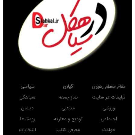
مقام معظم رهبری
گیلان
سیاسی
تبلیغات در سایت
نماز جمعه
سیاهکل
ورزشی
مذهبی
دیلمان
اجتماعی
تودیع و معارفه
روستاها
حوادث
معرفی کتاب
انتخابات