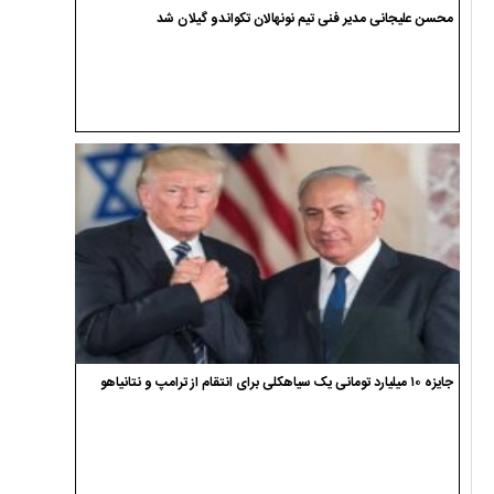
محسن علیجانی مدیر فنی تیم نونهالان تکواندو گیلان شد
جایزه ۱۰ میلیارد تومانی یک سیاهکلی برای انتقام از ترامپ و نتانیاهو