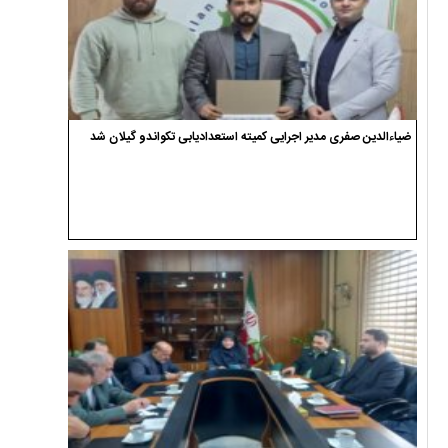
ضیاءالدین صفری مدیر اجرایی کمیته استعدادیابی تکواندو گیلان شد