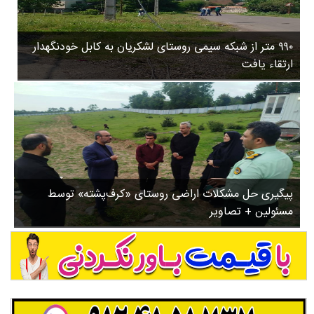
۳
روستاها
۵
ورزشی
۸
۹۹۰ متر از شبکه سیمی روستای لشکریان به کابل خودنگهدار
سیاسی
ب
ارتقاء یافت
ا
چندرسانه ای
ز
مسیر گردشگری دیلمان
ن
درباره ما
ش
س
ت
ش
پیگیری حل مشکلات اراضی روستای «کرف‌پشته» توسط
د
مسئولین + تصاویر
.