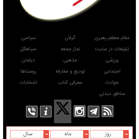
مقام معظم رهبری
گیلان
سیاسی
تبلیغات در سایت
نماز جمعه
سیاهکل
ورزشی
مذهبی
دیلمان
اجتماعی
تودیع و معارفه
روستاها
حوادث
معرفی کتاب
انتخابات
مناطق دیدنی
روز
ماه
سال