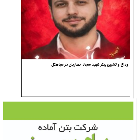
وداع و تشییع پیکر شهید سجاد انصاریان در سیاهکل