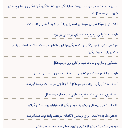
«علیرضا احمدی دیلمان» سرپرست نمایندگی میراث‌فرهنگی، گردشگری و صنایع‌دستی
شهرستان سیاهکل شد
۹۹۰ متر از شبکه سیمی روستای لشکریان به کابل خودنگهدار ارتقاء یافت
بازدید مسئولین از پروژه سدسازی روستای زردرود
عهد می‌بندیم از جنایتکاران انتقام بگیریم/ این انتقام، خواست ملّت ما است و به‌طور
حتمی باید صورت بگیرد
دستگیری سارق و مالخر سیم و کابل برق درسیاهکل
بازدید و تقدیر مسئولین کشوری از عملکرد دهیاری روستای لیش
کشف ۸.۵ کیلوگرم تریاک در سیاهکل/ قاچاقچی مواد مخدر دستگیر شد
دستگیری اعضای باند ۷ نفره حفاری غير مجاز درسیاهکل
انتخاب دهیار روستای لیش به عنوان یکی از دهیاران برتر استان گیلان
«ذهن مقاوم»؛ کتابی برای زیستن آگاهانه در عصر پلتفرم‌ها منتشر شد
مرحوم ملک زاده یکی از قدیمی ترین معلم های معاصر سیاهکل