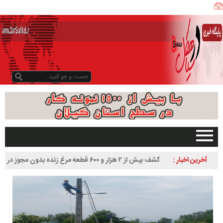
ی
ا
ه
ک
ل
ن
ی
ز
ب
و
د
و
د
صفحه اصلی
آخرین اخبار :
کشف بیش از ۲ هزار و ۶۰۰ قطعه مرغ زنده بدون مجوز در
ر
تبلیغات در سایت
سیاهکل
س
گیلان
ا
سیاهکل
ل
۱
دیلمان