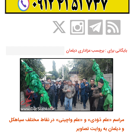
بایگانی برای : برچسب عزاداری دیلمان
مراسم «علم دَوَدی» و «علم واچینی» در نقاط مختلف سیاهکل
و دیلمان به روایت تصاویر