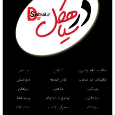
مقام معظم رهبری
گیلان
سیاسی
تبلیغات در سایت
نماز جمعه
سیاهکل
ورزشی
مذهبی
دیلمان
اجتماعی
تودیع و معارفه
روستاها
حوادث
معرفی کتاب
انتخابات