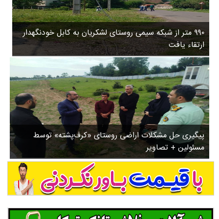
۳
روستاها
۵
ورزشی
۸
۹۹۰ متر از شبکه سیمی روستای لشکریان به کابل خودنگهدار
سیاسی
ب
ارتقاء یافت
ا
چندرسانه ای
ز
مسیر گردشگری دیلمان
ن
درباره ما
ش
س
ت
ش
پیگیری حل مشکلات اراضی روستای «کرف‌پشته» توسط
د
مسئولین + تصاویر
.