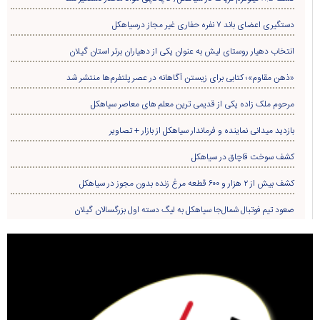
دستگیری اعضای باند ۷ نفره حفاری غير مجاز درسیاهکل
انتخاب دهیار روستای لیش به عنوان یکی از دهیاران برتر استان گیلان
«ذهن مقاوم»؛ کتابی برای زیستن آگاهانه در عصر پلتفرم‌ها منتشر شد
مرحوم ملک زاده یکی از قدیمی ترین معلم های معاصر سیاهکل
بازدید میدانی نماینده و فرماندار سیاهکل از بازار + تصاویر
کشف سوخت قاچاق در سياهکل
کشف بیش از ۲ هزار و ۶۰۰ قطعه مرغ زنده بدون مجوز در سیاهکل
صعود تیم فوتبال شمال‌جا‌ سیاهکل به لیگ دسته اول بزرگسالان گیلان