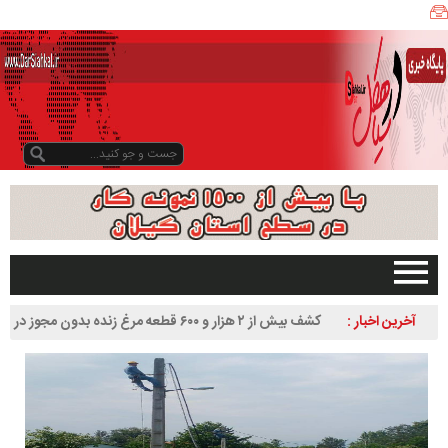
ی
ا
ه
ک
ل
ن
ی
ز
ب
و
د
و
د
صفحه اصلی
آخرین اخبار :
کشف بیش از ۲ هزار و ۶۰۰ قطعه مرغ زنده بدون مجوز در
ر
تبلیغات در سایت
سیاهکل
س
گیلان
ا
سیاهکل
ل
۱
دیلمان