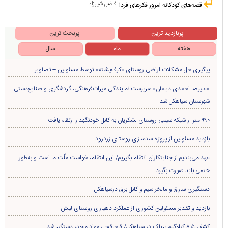
فاضل شیرزاد
قصه‌های کودکانه امروز فکرهای فردا
پربازدید ترین
پربحث ترین
هفته
ماه
سال
پیگیری حل مشکلات اراضی روستای «کرف‌پشته» توسط مسئولین + تصاویر
«علیرضا احمدی دیلمان» سرپرست نمایندگی میراث‌فرهنگی، گردشگری و صنایع‌دستی
شهرستان سیاهکل شد
۹۹۰ متر از شبکه سیمی روستای لشکریان به کابل خودنگهدار ارتقاء یافت
بازدید مسئولین از پروژه سدسازی روستای زردرود
عهد می‌بندیم از جنایتکاران انتقام بگیریم/ این انتقام، خواست ملّت ما است و به‌طور
حتمی باید صورت بگیرد
دستگیری سارق و مالخر سیم و کابل برق درسیاهکل
بازدید و تقدیر مسئولین کشوری از عملکرد دهیاری روستای لیش
کشف ۸.۵ کیلوگرم تریاک در سیاهکل/ قاچاقچی مواد مخدر دستگیر شد