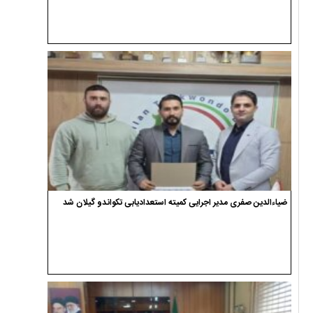
ضیاءالدین صفری مدیر اجرایی کمیته استعدادیابی تکواندو گیلان شد