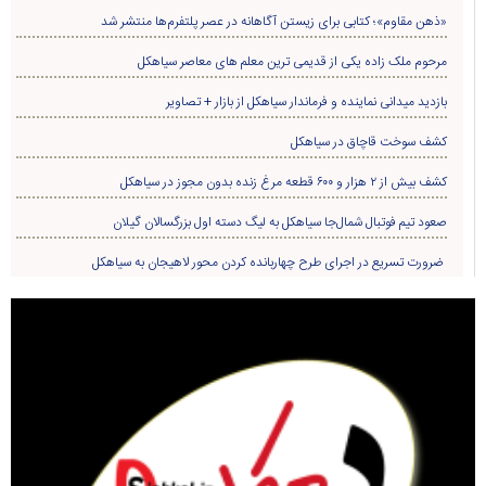
«ذهن مقاوم»؛ کتابی برای زیستن آگاهانه در عصر پلتفرم‌ها منتشر شد
مرحوم ملک زاده یکی از قدیمی ترین معلم های معاصر سیاهکل
بازدید میدانی نماینده و فرماندار سیاهکل از بازار + تصاویر
کشف سوخت قاچاق در سياهکل
کشف بیش از ۲ هزار و ۶۰۰ قطعه مرغ زنده بدون مجوز در سیاهکل
صعود تیم فوتبال شمال‌جا‌ سیاهکل به لیگ دسته اول بزرگسالان گیلان
ضرورت تسریع در اجرای طرح چهاربانده کردن محور لاهیجان به سیاهکل