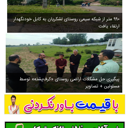
۳
روستاها
۵
ورزشی
۸
۹۹۰ متر از شبکه سیمی روستای لشکریان به کابل خودنگهدار
سیاسی
ب
ارتقاء یافت
ا
چندرسانه ای
ز
مسیر گردشگری دیلمان
ن
درباره ما
ش
س
ت
ش
پیگیری حل مشکلات اراضی روستای «کرف‌پشته» توسط
د
مسئولین + تصاویر
.