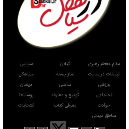
مقام معظم رهبری
گیلان
سیاسی
تبلیغات در سایت
نماز جمعه
سیاهکل
ورزشی
مذهبی
دیلمان
اجتماعی
تودیع و معارفه
روستاها
حوادث
معرفی کتاب
انتخابات
مناطق دیدنی