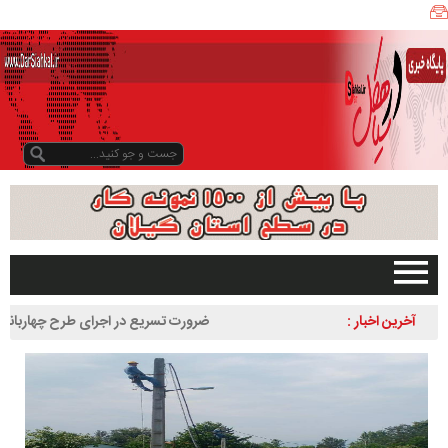
ی
ا
ه
ک
ل
ن
ی
ز
ب
و
د
و
د
صفحه اصلی
آخرین اخبار :
ضرورت تسریع در اجرای طرح چهاربانده کردن 
ر
تبلیغات در سایت
لاهیجان به سیاهکل
س
گیلان
ا
سیاهکل
ل
۱
دیلمان