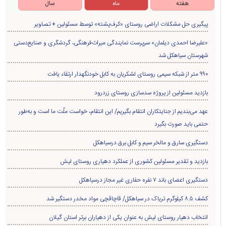
هفته
ماه
سال
پیگیری حل مشکلات اراضی روستای «کرف‌پشته» توسط مسئولین + تصاویر
«علیرضا احمدی دیلمان» سرپرست نمایندگی میراث‌فرهنگی، گردشگری و صنایع‌دستی
شهرستان سیاهکل شد
۹۹۰ متر از شبکه سیمی روستای لشکریان به کابل خودنگهدار ارتقاء یافت
بازدید مسئولین از پروژه سدسازی روستای زردرود
عهد می‌بندیم از جنایتکاران انتقام بگیریم/ این انتقام، خواست ملّت ما است و به‌طور
حتمی باید صورت بگیرد
دستگیری سارق و مالخر سیم و کابل برق درسیاهکل
بازدید و تقدیر مسئولین کشوری از عملکرد دهیاری روستای لیش
دستگیری اعضای باند ۷ نفره حفاری غير مجاز درسیاهکل
کشف ۸.۵ کیلوگرم تریاک در سیاهکل/ قاچاقچی مواد مخدر دستگیر شد
انتخاب دهیار روستای لیش به عنوان یکی از دهیاران برتر استان گیلان