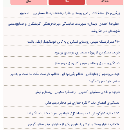
هفته
ماه
سال
پیگیری حل مشکلات اراضی روستای «کرف‌پشته» توسط مسئولین + تصاویر
«علیرضا احمدی دیلمان» سرپرست نمایندگی میراث‌فرهنگی، گردشگری و صنایع‌دستی
شهرستان سیاهکل شد
۹۹۰ متر از شبکه سیمی روستای لشکریان به کابل خودنگهدار ارتقاء یافت
بازدید مسئولین از پروژه سدسازی روستای زردرود
دستگیری سارق و مالخر سیم و کابل برق درسیاهکل
عهد می‌بندیم از جنایتکاران انتقام بگیریم/ این انتقام، خواست ملّت ما است و به‌طور
حتمی باید صورت بگیرد
بازدید و تقدیر مسئولین کشوری از عملکرد دهیاری روستای لیش
دستگیری اعضای باند ۷ نفره حفاری غير مجاز درسیاهکل
کشف ۸.۵ کیلوگرم تریاک در سیاهکل/ قاچاقچی مواد مخدر دستگیر شد
انتخاب دهیار روستای لیش به عنوان یکی از دهیاران برتر استان گیلان