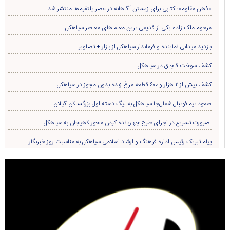
«ذهن مقاوم»؛ کتابی برای زیستن آگاهانه در عصر پلتفرم‌ها منتشر شد
مرحوم ملک زاده یکی از قدیمی ترین معلم های معاصر سیاهکل
بازدید میدانی نماینده و فرماندار سیاهکل از بازار + تصاویر
کشف سوخت قاچاق در سياهکل
کشف بیش از ۲ هزار و ۶۰۰ قطعه مرغ زنده بدون مجوز در سیاهکل
صعود تیم فوتبال شمال‌جا‌ سیاهکل به لیگ دسته اول بزرگسالان گیلان
ضرورت تسریع در اجرای طرح چهاربانده کردن محور لاهیجان به سیاهکل
پیام تبریک رئیس اداره فرهنگ و ارشاد اسلامی سیاهکل به مناسبت روز خبرنگار