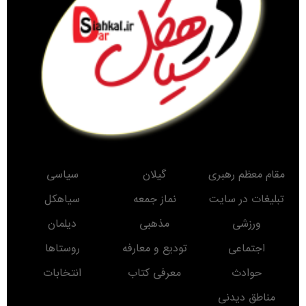
مقام معظم رهبری
گیلان
سیاسی
تبلیغات در سایت
نماز جمعه
سیاهکل
ورزشی
مذهبی
دیلمان
اجتماعی
تودیع و معارفه
روستاها
حوادث
معرفی کتاب
انتخابات
مناطق دیدنی