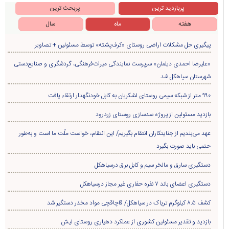
پربازدید ترین
پربحث ترین
هفته
ماه
سال
پیگیری حل مشکلات اراضی روستای «کرف‌پشته» توسط مسئولین + تصاویر
«علیرضا احمدی دیلمان» سرپرست نمایندگی میراث‌فرهنگی، گردشگری و صنایع‌دستی
شهرستان سیاهکل شد
۹۹۰ متر از شبکه سیمی روستای لشکریان به کابل خودنگهدار ارتقاء یافت
بازدید مسئولین از پروژه سدسازی روستای زردرود
عهد می‌بندیم از جنایتکاران انتقام بگیریم/ این انتقام، خواست ملّت ما است و به‌طور
حتمی باید صورت بگیرد
دستگیری سارق و مالخر سیم و کابل برق درسیاهکل
دستگیری اعضای باند ۷ نفره حفاری غير مجاز درسیاهکل
کشف ۸.۵ کیلوگرم تریاک در سیاهکل/ قاچاقچی مواد مخدر دستگیر شد
بازدید و تقدیر مسئولین کشوری از عملکرد دهیاری روستای لیش