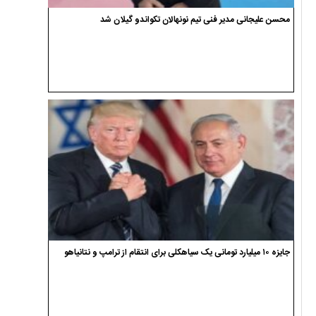
محسن علیجانی مدیر فنی تیم نونهالان تکواندو گیلان شد
جایزه ۱۰ میلیارد تومانی یک سیاهکلی برای انتقام از ترامپ و نتانیاهو