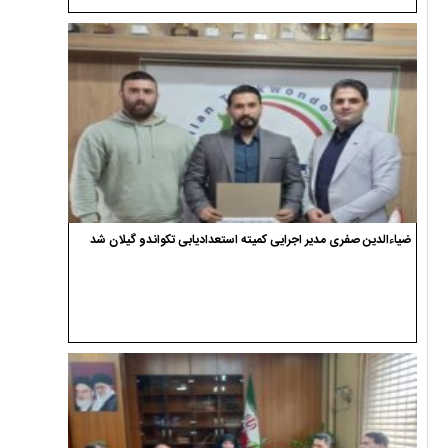
ضیاءالدین صفری مدیر اجرایی کمیته استعدادیابی تکواندو گیلان شد