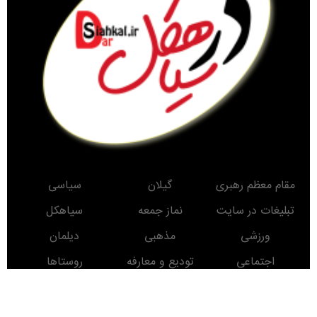
مقام معظم رهبری
گیلان
سیاسی
تبلیغات در سایت
نماز جمعه
سیاهکل
ورزشی
مذهبی
دیلمان
اجتماعی
تودیع و معارفه
روستاها
حوادث
معرفی کتاب
انتخابات
مناطق دیدنی