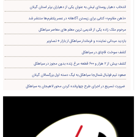
انتخاب دهیار روستای لیش به عنوان یکی از دهیاران برتر استان گیلان
«ذهن مقاوم»؛ کتابی برای زیستن آگاهانه در عصر پلتفرم‌ها منتشر شد
مرحوم ملک زاده یکی از قدیمی ترین معلم های معاصر سیاهکل
بازدید میدانی نماینده و فرماندار سیاهکل از بازار + تصاویر
کشف سوخت قاچاق در سياهکل
کشف بیش از ۲ هزار و ۶۰۰ قطعه مرغ زنده بدون مجوز در سیاهکل
صعود تیم فوتبال شمال‌جا‌ سیاهکل به لیگ دسته اول بزرگسالان گیلان
ضرورت تسریع در اجرای طرح چهاربانده کردن محور لاهیجان به سیاهکل