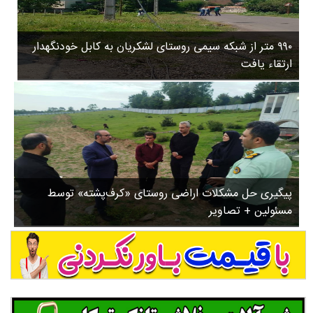
۳
روستاها
۵
ورزشی
۸
۹۹۰ متر از شبکه سیمی روستای لشکریان به کابل خودنگهدار
سیاسی
ب
ارتقاء یافت
ا
چندرسانه ای
ز
مسیر گردشگری دیلمان
ن
درباره ما
ش
س
ت
ش
پیگیری حل مشکلات اراضی روستای «کرف‌پشته» توسط
د
مسئولین + تصاویر
.