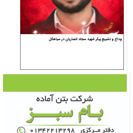
وداع و تشییع پیکر شهید سجاد انصاریان در سیاهکل