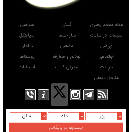
مقام معظم رهبری
گیلان
سیاسی
تبلیغات در سایت
نماز جمعه
سیاهکل
ورزشی
مذهبی
دیلمان
اجتماعی
تودیع و معارفه
روستاها
حوادث
معرفی کتاب
انتخابات
مناطق دیدنی
روز
ماه
سال