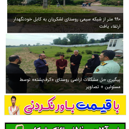
۳
روستاها
۵
ورزشی
۸
۹۹۰ متر از شبکه سیمی روستای لشکریان به کابل خودنگهدار
سیاسی
ب
ارتقاء یافت
ا
چندرسانه ای
ز
مسیر گردشگری دیلمان
ن
درباره ما
ش
س
ت
ش
پیگیری حل مشکلات اراضی روستای «کرف‌پشته» توسط
د
مسئولین + تصاویر
.