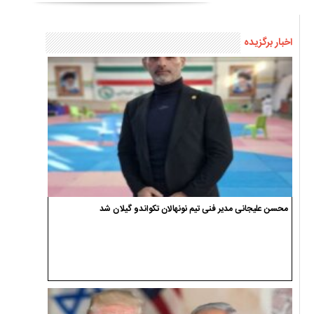
اخبار برگزیده
محسن علیجانی مدیر فنی تیم نونهالان تکواندو گیلان شد