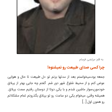
به قلم: مرتضی فرسام
چرا کسی صدای طبیعت رو نمیشنوه!
جمعه بود،میخواستم بعد از مدتها بزنم تو دل طبیعت تا حال و هوایی
عوض کنم و از محیط شلوغ شهر دور شم. گفتم چه جایی بهتر از ییلاق
خودمون،سوار ماشین شدم و با یکی دوتا از دوستان رفتیم سمت ییلاق.
همیشه وقتی میخوام یکی دو ساعت رو تو ییلاق بگذرونم تمام مشکلاتم
رو همون اول […]