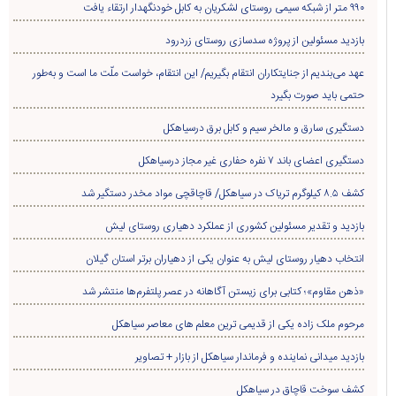
۹۹۰ متر از شبکه سیمی روستای لشکریان به کابل خودنگهدار ارتقاء یافت
بازدید مسئولین از پروژه سدسازی روستای زردرود
عهد می‌بندیم از جنایتکاران انتقام بگیریم/ این انتقام، خواست ملّت ما است و به‌طور
حتمی باید صورت بگیرد
دستگیری سارق و مالخر سیم و کابل برق درسیاهکل
دستگیری اعضای باند ۷ نفره حفاری غير مجاز درسیاهکل
کشف ۸.۵ کیلوگرم تریاک در سیاهکل/ قاچاقچی مواد مخدر دستگیر شد
بازدید و تقدیر مسئولین کشوری از عملکرد دهیاری روستای لیش
انتخاب دهیار روستای لیش به عنوان یکی از دهیاران برتر استان گیلان
«ذهن مقاوم»؛ کتابی برای زیستن آگاهانه در عصر پلتفرم‌ها منتشر شد
مرحوم ملک زاده یکی از قدیمی ترین معلم های معاصر سیاهکل
بازدید میدانی نماینده و فرماندار سیاهکل از بازار + تصاویر
کشف سوخت قاچاق در سياهکل