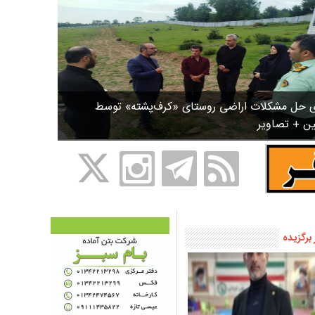
ی حل مشکلات اراضی روستای «کرف‌پشته» توسط
ین + تصاویر
 برگزیده