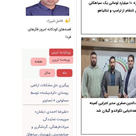
جایزه ۱۰ میلیارد تومانی یک سیاهکلی
 انتقام از ترامپ و نتانیاهو
فاضل شیرزاد
قصه‌های کودکانه امروز فکرهای
فردا
پربازدید ترین
پربحث ترین
هفته
ماه
سال
پیگیری حل مشکلات اراضی
روستای «کرف‌پشته» توسط
مسئولین + تصاویر
الدین صفری مدیر اجرایی کمیته
دادیابی تکواندو گیلان شد
«علیرضا احمدی دیلمان»
سرپرست نمایندگی
میراث‌فرهنگی، گردشگری و
صنایع‌دستی شهرستان سیاهکل