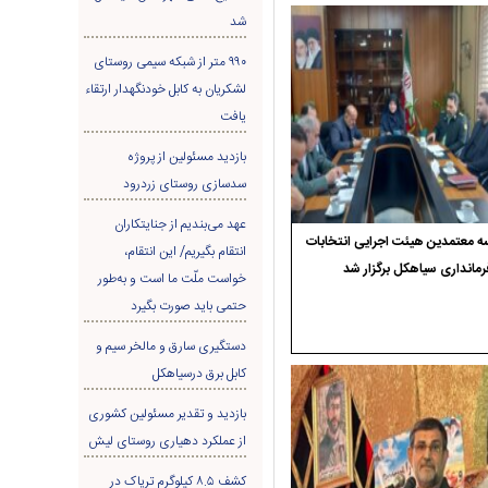
شد
۹۹۰ متر از شبکه سیمی روستای
لشکریان به کابل خودنگهدار ارتقاء
یافت
بازدید مسئولین از پروژه
سدسازی روستای زردرود
عهد می‌بندیم از جنایتکاران
 معتمدین هیئت اجرایی انتخابات
انتقام بگیریم/ این انتقام،
رمانداری سیاهکل برگزار شد
خواست ملّت ما است و به‌طور
حتمی باید صورت بگیرد
دستگیری سارق و مالخر سیم و
کابل برق درسیاهکل
بازدید و تقدیر مسئولین کشوری
از عملکرد دهیاری روستای لیش
کشف ۸.۵ کیلوگرم تریاک در