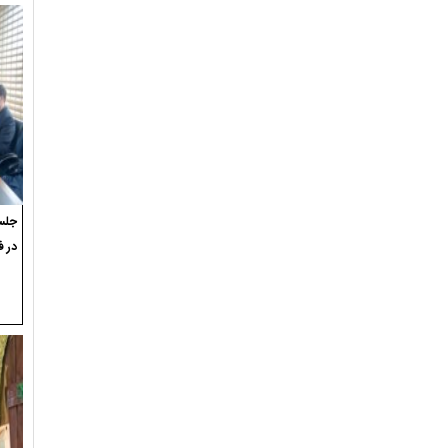
جلسه
در ف