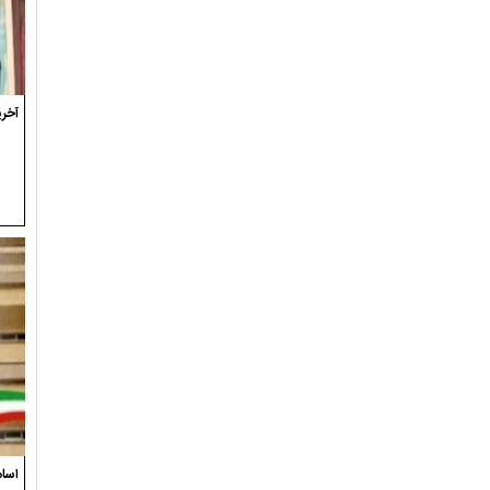
آخری
اسام