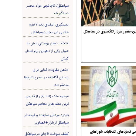
سیاهکل/ قاچاقچی مواد مخدر
دستگیر شد
دستگیری اعضای باند ۷ نفره
ن حضور سردار تنگسیری در سیاهکل
حفاری غير مجاز درسیاهکل
انتخاب دهیار روستای لیش به
عنوان یکی از دهیاران برتر استان
گیلان
«ذهن مقاوم»؛ کتابی برای
زیستن آگاهانه در عصر پلتفرم‌ها
منتشر شد
مرحوم ملک زاده یکی از قدیمی
ترین معلم های معاصر سیاهکل
بازدید میدانی نماینده و فرماندار
سیاهکل از بازار + تصاویر
ی نامزدهای انتخابات شوراهای
کشف سوخت قاچاق در سياهکل