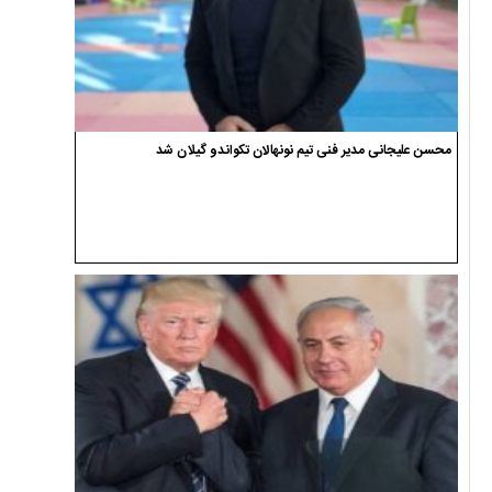
محسن علیجانی مدیر فنی تیم نونهالان تکواندو گیلان شد