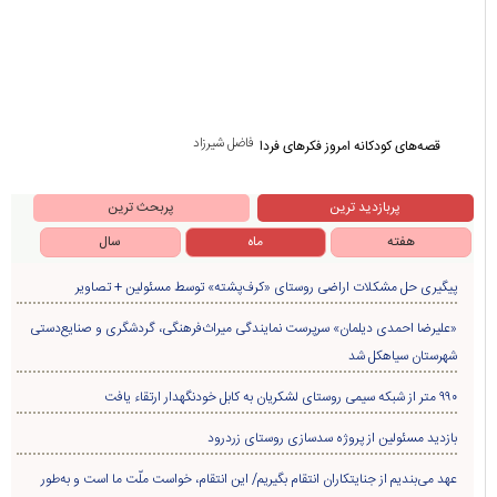
فاضل شیرزاد
قصه‌های کودکانه امروز فکرهای فردا
پربازدید ترین
پربحث ترین
هفته
ماه
سال
پیگیری حل مشکلات اراضی روستای «کرف‌پشته» توسط مسئولین + تصاویر
«علیرضا احمدی دیلمان» سرپرست نمایندگی میراث‌فرهنگی، گردشگری و صنایع‌دستی
شهرستان سیاهکل شد
۹۹۰ متر از شبکه سیمی روستای لشکریان به کابل خودنگهدار ارتقاء یافت
بازدید مسئولین از پروژه سدسازی روستای زردرود
عهد می‌بندیم از جنایتکاران انتقام بگیریم/ این انتقام، خواست ملّت ما است و به‌طور