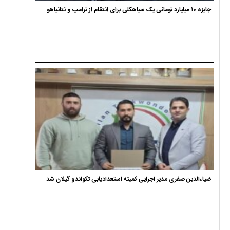
جایزه ۱۰ میلیارد تومانی یک سیاهکلی برای انتقام از ترامپ و نتانیاهو
ضیاءالدین صفری مدیر اجرایی کمیته استعدادیابی تکواندو گیلان شد