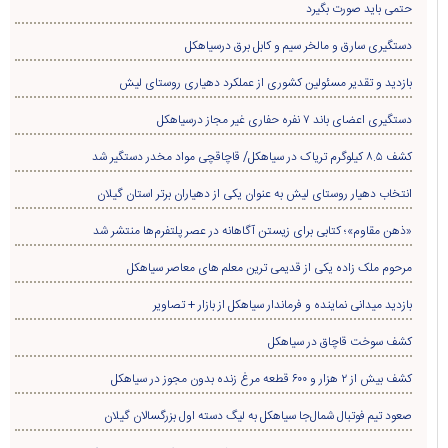
حتمی باید صورت بگیرد
دستگیری سارق و مالخر سیم و کابل برق درسیاهکل
بازدید و تقدیر مسئولین کشوری از عملکرد دهیاری روستای لیش
دستگیری اعضای باند ۷ نفره حفاری غير مجاز درسیاهکل
کشف ۸.۵ کیلوگرم تریاک در سیاهکل/ قاچاقچی مواد مخدر دستگیر شد
انتخاب دهیار روستای لیش به عنوان یکی از دهیاران برتر استان گیلان
«ذهن مقاوم»؛ کتابی برای زیستن آگاهانه در عصر پلتفرم‌ها منتشر شد
مرحوم ملک زاده یکی از قدیمی ترین معلم های معاصر سیاهکل
بازدید میدانی نماینده و فرماندار سیاهکل از بازار + تصاویر
کشف سوخت قاچاق در سياهکل
کشف بیش از ۲ هزار و ۶۰۰ قطعه مرغ زنده بدون مجوز در سیاهکل
صعود تیم فوتبال شمال‌جا‌ سیاهکل به لیگ دسته اول بزرگسالان گیلان