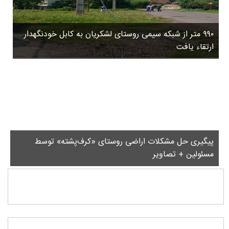
۳
روستاها
۵
ورزشی
۸
۹۹۰ متر از شبکه سیمی روستای لشکریان به کابل خودنگهدار
سیاسی
ب
ارتقاء یافت
ا
چندرسانه ای
ز
مسیر گردشگری دیلمان
ن
درباره ما
ش
س
ت
ش
پیگیری حل مشکلات اراضی روستای «کرف‌پشته» توسط
د
مسئولین + تصاویر
.