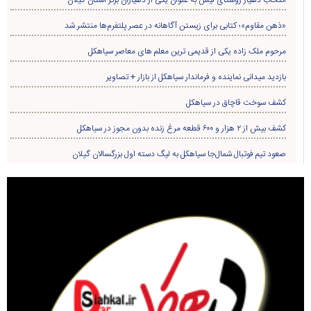
«ذهن مقاوم»؛ کتابی برای زیستن آگاهانه در عصر پلتفرم‌ها منتشر شد
مرحوم ملک زاده یکی از قدیمی ترین معلم های معاصر سیاهکل
بازدید میدانی نماینده و فرماندار سیاهکل از بازار + تصاویر
کشف سوخت قاچاق در سياهکل
کشف بیش از ۲ هزار و ۶۰۰ قطعه مرغ زنده بدون مجوز در سیاهکل
صعود تیم فوتبال شمال‌جا‌ سیاهکل به لیگ دسته اول بزرگسالان گیلان