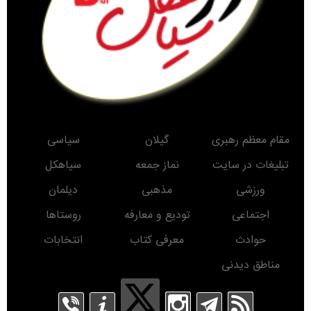
مقام معظم رهبری
گیلان
سیاسی
تبلیغات در سایت
نماز جمعه
سیاهکل
ورزشی
مذهبی
دیلمان
اجتماعی
تودیع و معارفه
روستاها
حوادث
معرفی کتاب
انتخابات
مناطق دیدنی