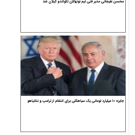
محسن علیجانی مدیر فنی تیم نونهالان تکواندو گیلان شد
جایزه ۱۰ میلیارد تومانی یک سیاهکلی برای انتقام از ترامپ و نتانیاهو