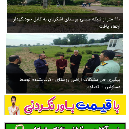
۳
روستاها
۵
ورزشی
۸
۹۹۰ متر از شبکه سیمی روستای لشکریان به کابل خودنگهدار
سیاسی
ب
ارتقاء یافت
ا
چندرسانه ای
ز
مسیر گردشگری دیلمان
ن
درباره ما
ش
س
ت
ش
پیگیری حل مشکلات اراضی روستای «کرف‌پشته» توسط
د
مسئولین + تصاویر
.