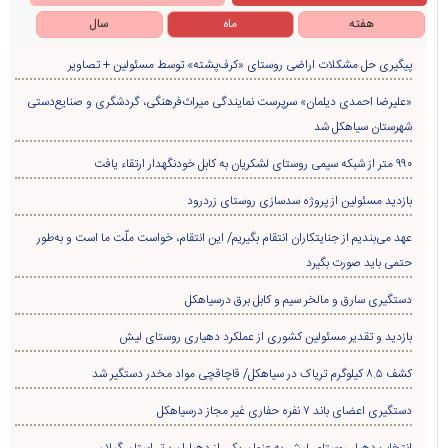
هفته
ماه
سال
پیگیری حل مشکلات اراضی روستای «کرف‌پشته» توسط مسئولین + تصاویر
«علیرضا احمدی دیلمان» سرپرست نمایندگی میراث‌فرهنگی، گردشگری و صنایع‌دستی
شهرستان سیاهکل شد
۹۹۰ متر از شبکه سیمی روستای لشکریان به کابل خودنگهدار ارتقاء یافت
بازدید مسئولین از پروژه سدسازی روستای زردرود
عهد می‌بندیم از جنایتکاران انتقام بگیریم/ این انتقام، خواست ملّت ما است و به‌طور
حتمی باید صورت بگیرد
دستگیری سارق و مالخر سیم و کابل برق درسیاهکل
بازدید و تقدیر مسئولین کشوری از عملکرد دهیاری روستای لیش
کشف ۸.۵ کیلوگرم تریاک در سیاهکل/ قاچاقچی مواد مخدر دستگیر شد
دستگیری اعضای باند ۷ نفره حفاری غير مجاز درسیاهکل
انتخاب دهیار روستای لیش به عنوان یکی از دهیاران برتر استان گیلان