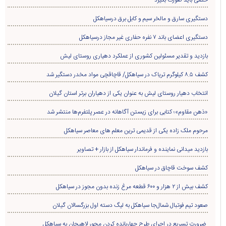
حتمی باید صورت بگیرد
دستگیری سارق و مالخر سیم و کابل برق درسیاهکل
دستگیری اعضای باند ۷ نفره حفاری غير مجاز درسیاهکل
بازدید و تقدیر مسئولین کشوری از عملکرد دهیاری روستای لیش
کشف ۸.۵ کیلوگرم تریاک در سیاهکل/ قاچاقچی مواد مخدر دستگیر شد
انتخاب دهیار روستای لیش به عنوان یکی از دهیاران برتر استان گیلان
«ذهن مقاوم»؛ کتابی برای زیستن آگاهانه در عصر پلتفرم‌ها منتشر شد
مرحوم ملک زاده یکی از قدیمی ترین معلم های معاصر سیاهکل
بازدید میدانی نماینده و فرماندار سیاهکل از بازار + تصاویر
کشف سوخت قاچاق در سياهکل
کشف بیش از ۲ هزار و ۶۰۰ قطعه مرغ زنده بدون مجوز در سیاهکل
صعود تیم فوتبال شمال‌جا‌ سیاهکل به لیگ دسته اول بزرگسالان گیلان
ضرورت تسریع در اجرای طرح چهاربانده کردن محور لاهیجان به سیاهکل