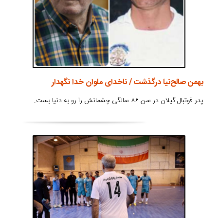
بهمن صالح‌نیا درگذشت / ناخدای ملوان خدا نگهدار
پدر فوتبال گیلان در سن ۸۶ سالگی چشمانش را رو به دنیا بست.