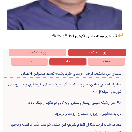
فاضل شیرزاد
قصه‌های کودکانه امروز فکرهای فردا
پربازدید ترین
پربحث ترین
هفته
ماه
سال
پیگیری حل مشکلات اراضی روستای «کرف‌پشته» توسط مسئولین + تصاویر
«علیرضا احمدی دیلمان» سرپرست نمایندگی میراث‌فرهنگی، گردشگری و صنایع‌دستی
شهرستان سیاهکل شد
۹۹۰ متر از شبکه سیمی روستای لشکریان به کابل خودنگهدار ارتقاء یافت
بازدید مسئولین از پروژه سدسازی روستای زردرود
عهد می‌بندیم از جنایتکاران انتقام بگیریم/ این انتقام، خواست ملّت ما است و به‌طور