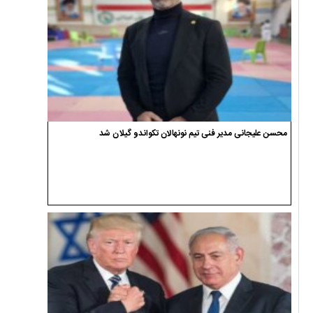
محسن علیجانی مدیر فنی تیم نونهالان تکواندو گیلان شد