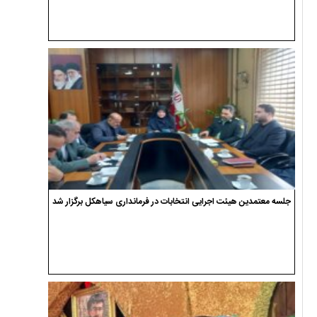
جلسه معتمدین هیئت اجرایی انتخابات در فرمانداری سیاهکل برگزار شد