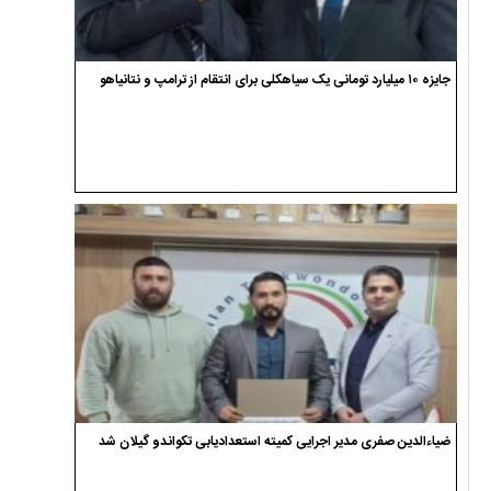
جایزه ۱۰ میلیارد تومانی یک سیاهکلی برای انتقام از ترامپ و نتانیاهو
ضیاءالدین صفری مدیر اجرایی کمیته استعدادیابی تکواندو گیلان شد