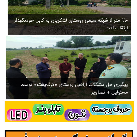
۳
روستاها
۵
ورزشی
۸
۹۹۰ متر از شبکه سیمی روستای لشکریان به کابل خودنگهدار
سیاسی
ب
ارتقاء یافت
ا
چندرسانه ای
ز
مسیر گردشگری دیلمان
ن
درباره ما
ش
س
ت
ش
پیگیری حل مشکلات اراضی روستای «کرف‌پشته» توسط
د
مسئولین + تصاویر
.