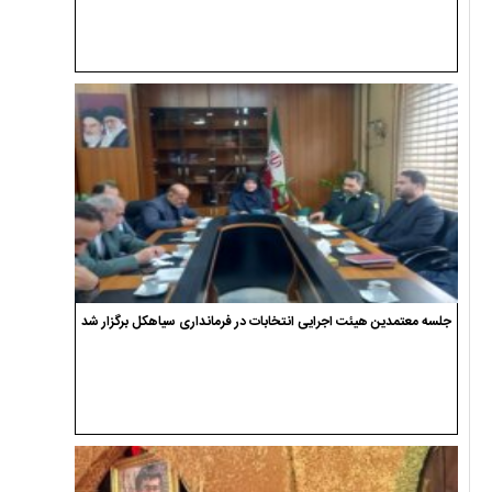
جلسه معتمدین هیئت اجرایی انتخابات در فرمانداری سیاهکل برگزار شد