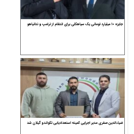
جایزه ۱۰ میلیارد تومانی یک سیاهکلی برای انتقام از ترامپ و نتانیاهو
ضیاءالدین صفری مدیر اجرایی کمیته استعدادیابی تکواندو گیلان شد