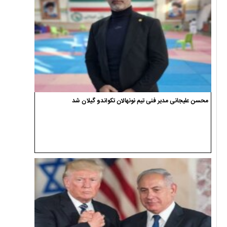
محسن علیجانی مدیر فنی تیم نونهالان تکواندو گیلان شد