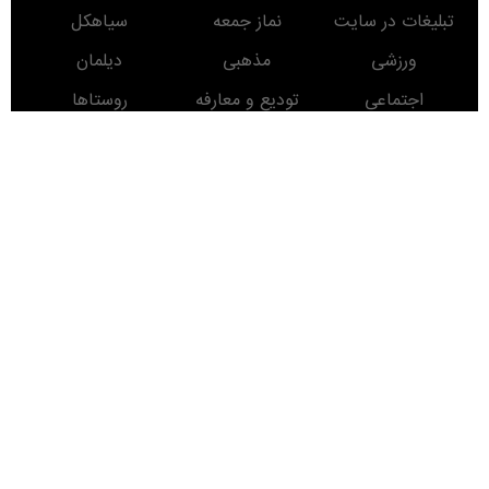
تبلیغات در سایت
نماز جمعه
سیاهکل
ورزشی
مذهبی
دیلمان
اجتماعی
تودیع و معارفه
روستاها
حوادث
معرفی کتاب
انتخابات
مناطق دیدنی
روز
ماه
سال
Developed
By