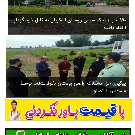
۳
روستاها
۵
ورزشی
۸
۹۹۰ متر از شبکه سیمی روستای لشکریان به کابل خودنگهدار
سیاسی
ب
ارتقاء یافت
ا
چندرسانه ای
ز
مسیر گردشگری دیلمان
ن
درباره ما
ش
س
ت
ش
پیگیری حل مشکلات اراضی روستای «کرف‌پشته» توسط
د
مسئولین + تصاویر
.