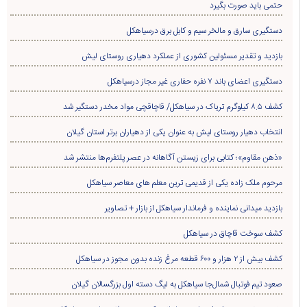
حتمی باید صورت بگیرد
دستگیری سارق و مالخر سیم و کابل برق درسیاهکل
بازدید و تقدیر مسئولین کشوری از عملکرد دهیاری روستای لیش
دستگیری اعضای باند ۷ نفره حفاری غير مجاز درسیاهکل
کشف ۸.۵ کیلوگرم تریاک در سیاهکل/ قاچاقچی مواد مخدر دستگیر شد
انتخاب دهیار روستای لیش به عنوان یکی از دهیاران برتر استان گیلان
«ذهن مقاوم»؛ کتابی برای زیستن آگاهانه در عصر پلتفرم‌ها منتشر شد
مرحوم ملک زاده یکی از قدیمی ترین معلم های معاصر سیاهکل
بازدید میدانی نماینده و فرماندار سیاهکل از بازار + تصاویر
کشف سوخت قاچاق در سياهکل
کشف بیش از ۲ هزار و ۶۰۰ قطعه مرغ زنده بدون مجوز در سیاهکل
صعود تیم فوتبال شمال‌جا‌ سیاهکل به لیگ دسته اول بزرگسالان گیلان