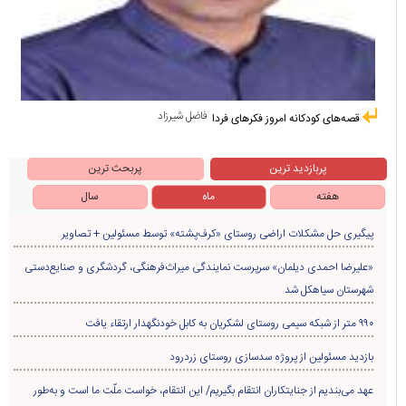
فاضل شیرزاد
قصه‌های کودکانه امروز فکرهای فردا
پربازدید ترین
پربحث ترین
هفته
ماه
سال
پیگیری حل مشکلات اراضی روستای «کرف‌پشته» توسط مسئولین + تصاویر
«علیرضا احمدی دیلمان» سرپرست نمایندگی میراث‌فرهنگی، گردشگری و صنایع‌دستی
شهرستان سیاهکل شد
۹۹۰ متر از شبکه سیمی روستای لشکریان به کابل خودنگهدار ارتقاء یافت
بازدید مسئولین از پروژه سدسازی روستای زردرود
عهد می‌بندیم از جنایتکاران انتقام بگیریم/ این انتقام، خواست ملّت ما است و به‌طور