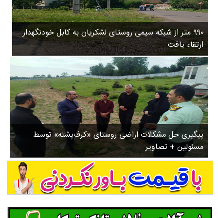
۳
روستاها
۵
ورزشی
۸
۹۹۰ متر از شبکه سیمی روستای لشکریان به کابل خودنگهدار
سیاسی
ب
ارتقاء یافت
ا
چندرسانه ای
ز
مسیر گردشگری دیلمان
ن
درباره ما
ش
س
ت
ش
پیگیری حل مشکلات اراضی روستای «کرف‌پشته» توسط
د
مسئولین + تصاویر
.