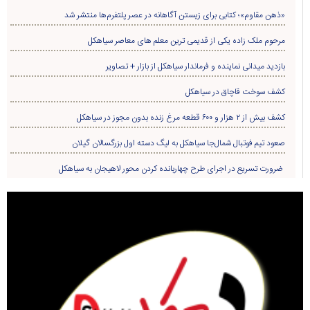
«ذهن مقاوم»؛ کتابی برای زیستن آگاهانه در عصر پلتفرم‌ها منتشر شد
مرحوم ملک زاده یکی از قدیمی ترین معلم های معاصر سیاهکل
بازدید میدانی نماینده و فرماندار سیاهکل از بازار + تصاویر
کشف سوخت قاچاق در سياهکل
کشف بیش از ۲ هزار و ۶۰۰ قطعه مرغ زنده بدون مجوز در سیاهکل
صعود تیم فوتبال شمال‌جا‌ سیاهکل به لیگ دسته اول بزرگسالان گیلان
ضرورت تسریع در اجرای طرح چهاربانده کردن محور لاهیجان به سیاهکل