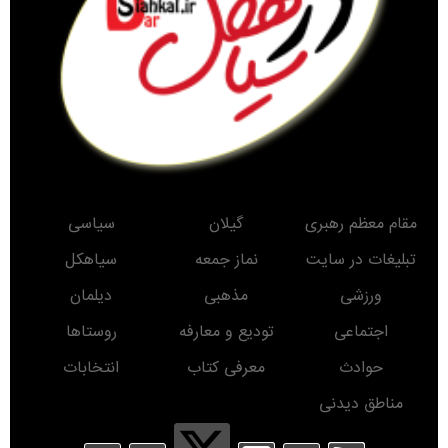
مقام معظم رهبری
گیلان
سیاسی
تبلیغات در سایت
نماز جمعه
سیاهکل
ورزشی
مذهبی
دیلمان
اجتماعی
تودیع و معارفه
روستاها
حوادث
معرفی کتاب
انتخابات
مناطق دیدنی