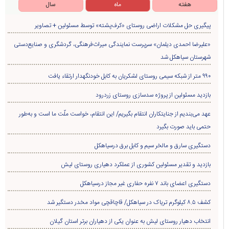
هفته
ماه
سال
پیگیری حل مشکلات اراضی روستای «کرف‌پشته» توسط مسئولین + تصاویر
«علیرضا احمدی دیلمان» سرپرست نمایندگی میراث‌فرهنگی، گردشگری و صنایع‌دستی
شهرستان سیاهکل شد
۹۹۰ متر از شبکه سیمی روستای لشکریان به کابل خودنگهدار ارتقاء یافت
بازدید مسئولین از پروژه سدسازی روستای زردرود
عهد می‌بندیم از جنایتکاران انتقام بگیریم/ این انتقام، خواست ملّت ما است و به‌طور
حتمی باید صورت بگیرد
دستگیری سارق و مالخر سیم و کابل برق درسیاهکل
بازدید و تقدیر مسئولین کشوری از عملکرد دهیاری روستای لیش
دستگیری اعضای باند ۷ نفره حفاری غير مجاز درسیاهکل
کشف ۸.۵ کیلوگرم تریاک در سیاهکل/ قاچاقچی مواد مخدر دستگیر شد
انتخاب دهیار روستای لیش به عنوان یکی از دهیاران برتر استان گیلان