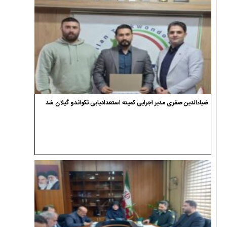
ضیاءالدین صفری مدیر اجرایی کمیته استعدادیابی تکواندو گیلان شد