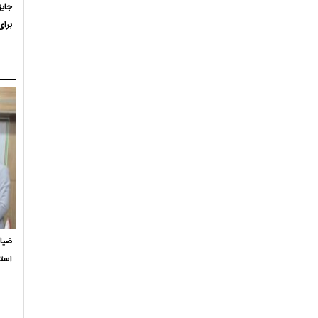
برای
ضیاء
استع