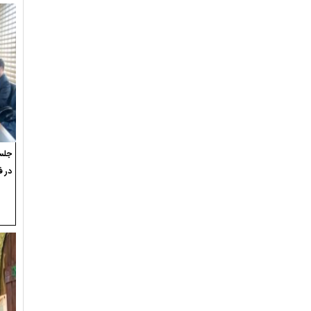
جلسه
در ف