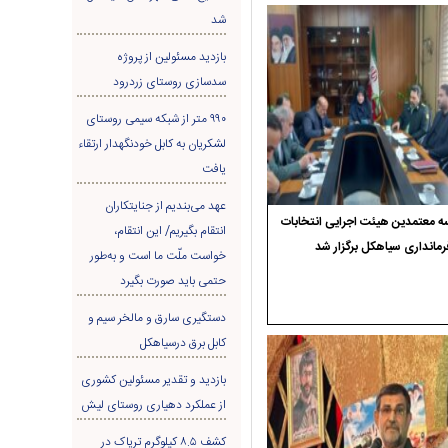
شد
بازدید مسئولین از پروژه
سدسازی روستای زردرود
۹۹۰ متر از شبکه سیمی روستای
لشکریان به کابل خودنگهدار ارتقاء
یافت
عهد می‌بندیم از جنایتکاران
 معتمدین هیئت اجرایی انتخابات
انتقام بگیریم/ این انتقام،
رمانداری سیاهکل برگزار شد
خواست ملّت ما است و به‌طور
حتمی باید صورت بگیرد
دستگیری سارق و مالخر سیم و
کابل برق درسیاهکل
بازدید و تقدیر مسئولین کشوری
از عملکرد دهیاری روستای لیش
کشف ۸.۵ کیلوگرم تریاک در