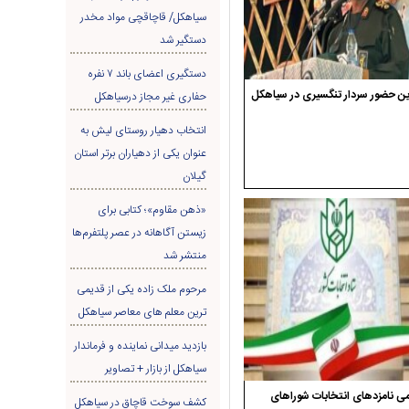
سیاهکل/ قاچاقچی مواد مخدر
دستگیر شد
دستگیری اعضای باند ۷ نفره
ن حضور سردار تنگسیری در سیاهکل
حفاری غير مجاز درسیاهکل
انتخاب دهیار روستای لیش به
عنوان یکی از دهیاران برتر استان
گیلان
«ذهن مقاوم»؛ کتابی برای
زیستن آگاهانه در عصر پلتفرم‌ها
منتشر شد
مرحوم ملک زاده یکی از قدیمی
ترین معلم های معاصر سیاهکل
بازدید میدانی نماینده و فرماندار
سیاهکل از بازار + تصاویر
ی نامزدهای انتخابات شوراهای
کشف سوخت قاچاق در سياهکل