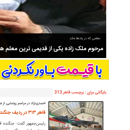
معلمی که در یادها ماند
مرحوم ملک زاده یکی از قدیمی ترین معلم 
سوادآموزی و عضو موسس مدرسه اورنگ سیاهکل نیز بود و در سال ۱۳۵۸ بازنشست شد.
بایگانی برای : برچسب قاهر 313
احمدی‌نژاد در مراسم رونمایی از ج
قاهر ۳۱۳ در ردیف جنگنده‌های پیشرفته جهان است+گزارش تصویری