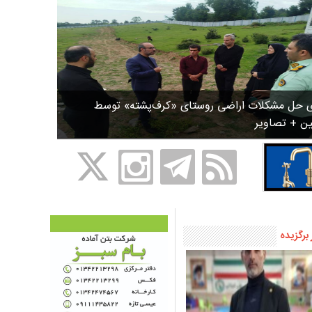
ی حل مشکلات اراضی روستای «کرف‌پشته» توسط
ین + تصاویر
 برگزیده