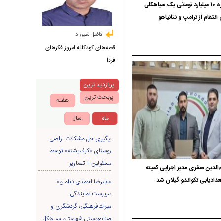
جایزه ۱۰ میلیارد تومانی یک سیاهکلی
 انتقام از ترامپ و نتانیاهو
فاضل شیرزاد
قصه‌های کودکانه امروز فکرهای
فردا
پربازدید ترین
پربحث ترین
هفته
ماه
سال
پیگیری حل مشکلات اراضی
روستای «کرف‌پشته» توسط
مسئولین + تصاویر
الدین صفری مدیر اجرایی کمیته
دادیابی تکواندو گیلان شد
«علیرضا احمدی دیلمان»
سرپرست نمایندگی
میراث‌فرهنگی، گردشگری و
صنایع‌دستی شهرستان سیاهکل