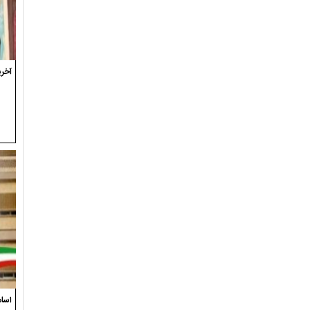
آخری
اسام