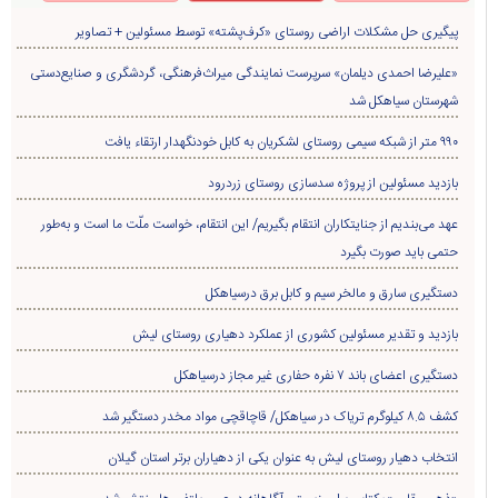
پیگیری حل مشکلات اراضی روستای «کرف‌پشته» توسط مسئولین + تصاویر
«علیرضا احمدی دیلمان» سرپرست نمایندگی میراث‌فرهنگی، گردشگری و صنایع‌دستی
شهرستان سیاهکل شد
۹۹۰ متر از شبکه سیمی روستای لشکریان به کابل خودنگهدار ارتقاء یافت
بازدید مسئولین از پروژه سدسازی روستای زردرود
عهد می‌بندیم از جنایتکاران انتقام بگیریم/ این انتقام، خواست ملّت ما است و به‌طور
حتمی باید صورت بگیرد
دستگیری سارق و مالخر سیم و کابل برق درسیاهکل
بازدید و تقدیر مسئولین کشوری از عملکرد دهیاری روستای لیش
دستگیری اعضای باند ۷ نفره حفاری غير مجاز درسیاهکل
کشف ۸.۵ کیلوگرم تریاک در سیاهکل/ قاچاقچی مواد مخدر دستگیر شد
انتخاب دهیار روستای لیش به عنوان یکی از دهیاران برتر استان گیلان