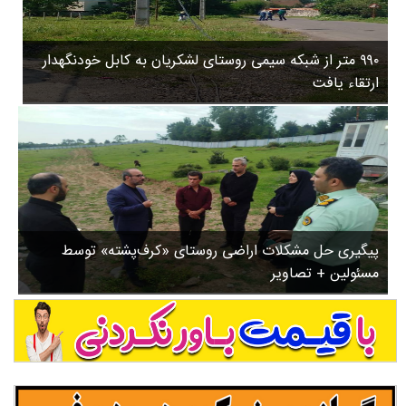
۳
روستاها
۵
ورزشی
۸
۹۹۰ متر از شبکه سیمی روستای لشکریان به کابل خودنگهدار
سیاسی
ب
ارتقاء یافت
ا
چندرسانه ای
ز
مسیر گردشگری دیلمان
ن
درباره ما
ش
س
ت
ش
پیگیری حل مشکلات اراضی روستای «کرف‌پشته» توسط
د
مسئولین + تصاویر
.