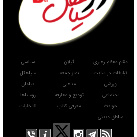
مقام معظم رهبری
گیلان
سیاسی
تبلیغات در سایت
نماز جمعه
سیاهکل
ورزشی
مذهبی
دیلمان
اجتماعی
تودیع و معارفه
روستاها
حوادث
معرفی کتاب
انتخابات
مناطق دیدنی