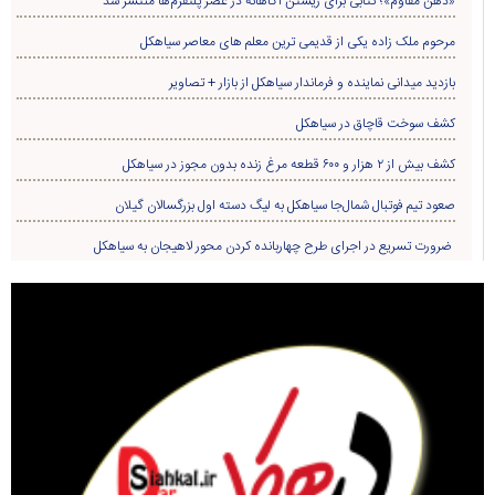
«ذهن مقاوم»؛ کتابی برای زیستن آگاهانه در عصر پلتفرم‌ها منتشر شد
مرحوم ملک زاده یکی از قدیمی ترین معلم های معاصر سیاهکل
بازدید میدانی نماینده و فرماندار سیاهکل از بازار + تصاویر
کشف سوخت قاچاق در سياهکل
کشف بیش از ۲ هزار و ۶۰۰ قطعه مرغ زنده بدون مجوز در سیاهکل
صعود تیم فوتبال شمال‌جا‌ سیاهکل به لیگ دسته اول بزرگسالان گیلان
ضرورت تسریع در اجرای طرح چهاربانده کردن محور لاهیجان به سیاهکل