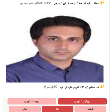
حجت الاسلام میثم میرزایی
حماقت ایجاد، حفظ و حذف ارز ترجیحی
فاضل شیرزاد
قصه‌های کودکانه امروز فکرهای فردا
پربازدید ترین
پربحث ترین
هفته
ماه
سال