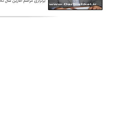
برگزاری مراسم آغازین سال تح