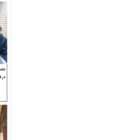
جلسه
در ف