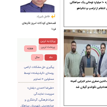
جایزه ۱۰ میلیارد تومانی یک سیاهکلی
 انتقام از ترامپ و نتانیاهو
فاضل شیرزاد
قصه‌های کودکانه امروز فکرهای
فردا
پربازدید ترین
پربحث ترین
هفته
ماه
سال
پیگیری حل مشکلات اراضی
روستای «کرف‌پشته» توسط
مسئولین + تصاویر
الدین صفری مدیر اجرایی کمیته
دادیابی تکواندو گیلان شد
«علیرضا احمدی دیلمان»
سرپرست نمایندگی
میراث‌فرهنگی، گردشگری و
صنایع‌دستی شهرستان سیاهکل