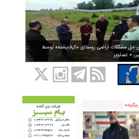
ی حل مشکلات اراضی روستای «کرف‌پشته» توسط
ین + تصاویر
 برگزیده