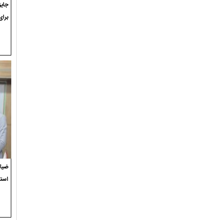
برای
ضیاء
استع