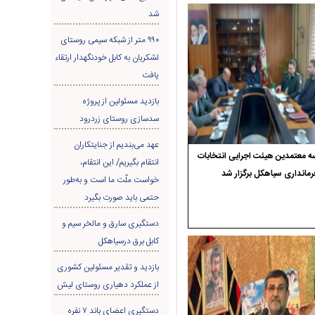
شد
۹۹۰ متر از شبکه سیمی روستای
لشکریان به کابل خودنگهدار ارتقاء
یافت
بازدید مسئولین از پروژه
سدسازی روستای زردرود
عهد می‌بندیم از جنایتکاران
 معتمدین هیئت اجرایی انتخابات
انتقام بگیریم/ این انتقام،
رمانداری سیاهکل برگزار شد
خواست ملّت ما است و به‌طور
حتمی باید صورت بگیرد
دستگیری سارق و مالخر سیم و
کابل برق درسیاهکل
بازدید و تقدیر مسئولین کشوری
از عملکرد دهیاری روستای لیش
دستگیری اعضای باند ۷ نفره