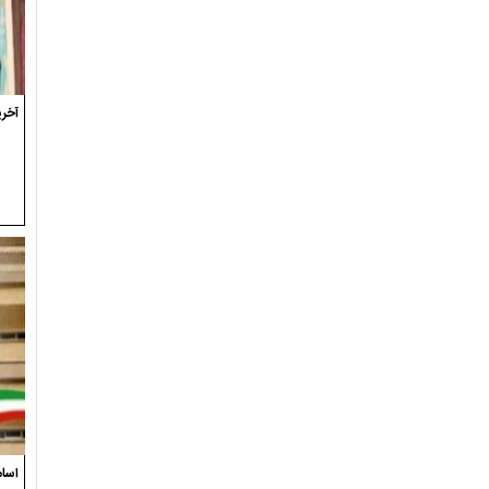
آخری
اسام