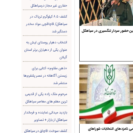
حفاری غير مجاز درسیاهکل
کشف ۸.۵ کیلوگرم تریاک در
سیاهکل/ قاچاقچی مواد مخدر
ن حضور سردار تنگسیری در سیاهکل
دستگیر شد
انتخاب دهیار روستای لیش به
عنوان یکی از دهیاران برتر استان
گیلان
«ذهن مقاوم»؛ کتابی برای
زیستن آگاهانه در عصر پلتفرم‌ها
منتشر شد
مرحوم ملک زاده یکی از قدیمی
ترین معلم های معاصر سیاهکل
بازدید میدانی نماینده و فرماندار
سیاهکل از بازار + تصاویر
ی نامزدهای انتخابات شوراهای
کشف سوخت قاچاق در سياهکل