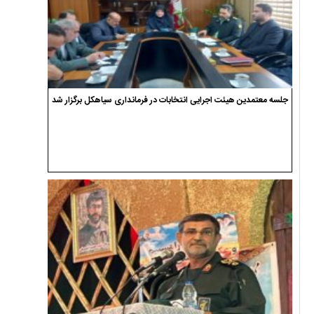
جلسه معتمدین هیئت اجرایی انتخابات در فرمانداری سیاهکل برگزار شد