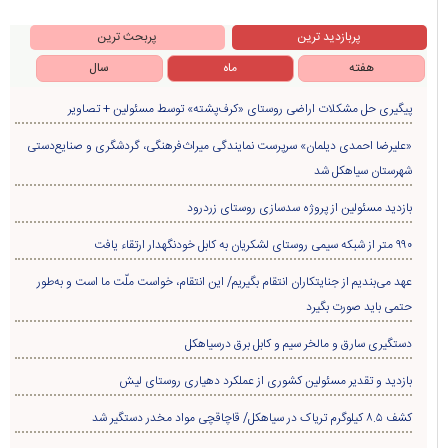
پربازدید ترین
پربحث ترین
هفته
ماه
سال
پیگیری حل مشکلات اراضی روستای «کرف‌پشته» توسط مسئولین + تصاویر
«علیرضا احمدی دیلمان» سرپرست نمایندگی میراث‌فرهنگی، گردشگری و صنایع‌دستی
شهرستان سیاهکل شد
بازدید مسئولین از پروژه سدسازی روستای زردرود
۹۹۰ متر از شبکه سیمی روستای لشکریان به کابل خودنگهدار ارتقاء یافت
عهد می‌بندیم از جنایتکاران انتقام بگیریم/ این انتقام، خواست ملّت ما است و به‌طور
حتمی باید صورت بگیرد
دستگیری سارق و مالخر سیم و کابل برق درسیاهکل
بازدید و تقدیر مسئولین کشوری از عملکرد دهیاری روستای لیش
کشف ۸.۵ کیلوگرم تریاک در سیاهکل/ قاچاقچی مواد مخدر دستگیر شد