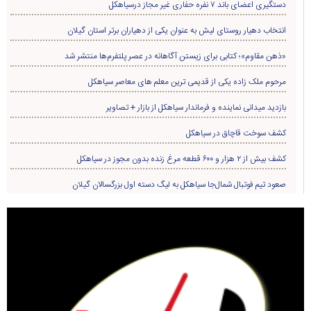
دستگیری اعضای باند ۷ نفره حفاری غير مجاز درسیاهکل
انتخاب دهیار روستای لیش به عنوان یکی از دهیاران برتر استان گیلان
«ذهن مقاوم»؛ کتابی برای زیستن آگاهانه در عصر پلتفرم‌ها منتشر شد
مرحوم ملک زاده یکی از قدیمی ترین معلم های معاصر سیاهکل
بازدید میدانی نماینده و فرماندار سیاهکل از بازار + تصاویر
کشف سوخت قاچاق در سياهکل
کشف بیش از ۲ هزار و ۶۰۰ قطعه مرغ زنده بدون مجوز در سیاهکل
صعود تیم فوتبال شمال‌جا‌ سیاهکل به لیگ دسته اول بزرگسالان گیلان