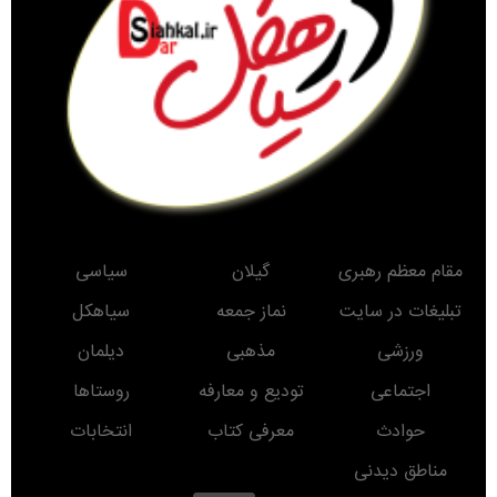
مقام معظم رهبری
گیلان
سیاسی
تبلیغات در سایت
نماز جمعه
سیاهکل
ورزشی
مذهبی
دیلمان
اجتماعی
تودیع و معارفه
روستاها
حوادث
معرفی کتاب
انتخابات
مناطق دیدنی