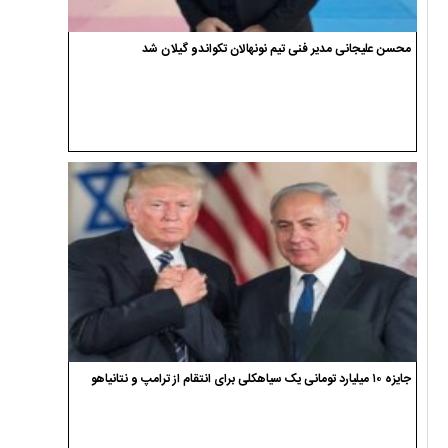
محسن علیجانی مدیر فنی تیم نونهالان تکواندو گیلان شد
جایزه ۱۰ میلیارد تومانی یک سیاهکلی برای انتقام از ترامپ و نتانیاهو