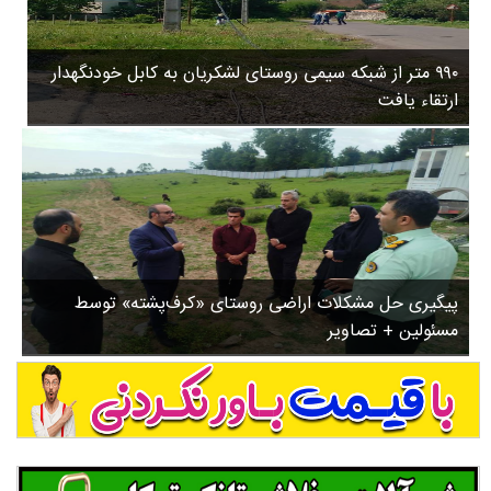
۳
روستاها
۵
ورزشی
۸
۹۹۰ متر از شبکه سیمی روستای لشکریان به کابل خودنگهدار
سیاسی
ب
ارتقاء یافت
ا
چندرسانه ای
ز
مسیر گردشگری دیلمان
ن
درباره ما
ش
س
ت
ش
پیگیری حل مشکلات اراضی روستای «کرف‌پشته» توسط
د
مسئولین + تصاویر
.