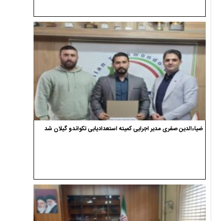
ضیاءالدین صفری مدیر اجرایی کمیته استعدادیابی تکواندو گیلان شد