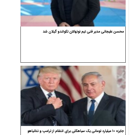
محسن علیجانی مدیر فنی تیم نونهالان تکواندو گیلان شد
جایزه ۱۰ میلیارد تومانی یک سیاهکلی برای انتقام از ترامپ و نتانیاهو