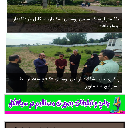
۳
روستاها
۵
ورزشی
۸
۹۹۰ متر از شبکه سیمی روستای لشکریان به کابل خودنگهدار
سیاسی
ب
ارتقاء یافت
ا
چندرسانه ای
ز
مسیر گردشگری دیلمان
ن
درباره ما
ش
س
ت
ش
پیگیری حل مشکلات اراضی روستای «کرف‌پشته» توسط
د
مسئولین + تصاویر
.