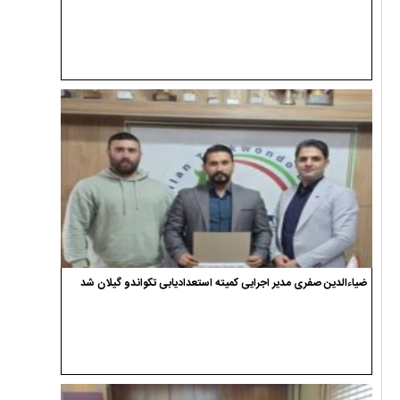
ضیاءالدین صفری مدیر اجرایی کمیته استعدادیابی تکواندو گیلان شد