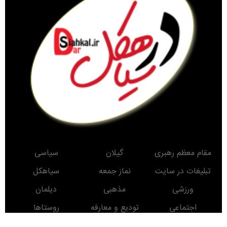
مقام معظم رهبری
گیلان
سیاسی
تبلیغات در سایت
نماز جمعه
سیاهکل
ورزشی
مذهبی
دیلمان
اجتماعی
تودیع و معارفه
روستاها
حوادث
معرفی کتاب
انتخابات