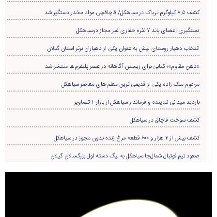
کشف ۸.۵ کیلوگرم تریاک در سیاهکل/ قاچاقچی مواد مخدر دستگیر شد
دستگیری اعضای باند ۷ نفره حفاری غير مجاز درسیاهکل
انتخاب دهیار روستای لیش به عنوان یکی از دهیاران برتر استان گیلان
«ذهن مقاوم»؛ کتابی برای زیستن آگاهانه در عصر پلتفرم‌ها منتشر شد
مرحوم ملک زاده یکی از قدیمی ترین معلم های معاصر سیاهکل
بازدید میدانی نماینده و فرماندار سیاهکل از بازار + تصاویر
کشف سوخت قاچاق در سياهکل
کشف بیش از ۲ هزار و ۶۰۰ قطعه مرغ زنده بدون مجوز در سیاهکل
صعود تیم فوتبال شمال‌جا‌ سیاهکل به لیگ دسته اول بزرگسالان گیلان