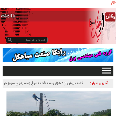
ی
ا
ه
ک
ل
ن
ی
ز
ب
و
د
و
د
صفحه اصلی
آخرین اخبار :
کشف بیش از ۲ هزار و ۶۰۰ قطعه مرغ زنده بدون مجوز در
ر
تبلیغات در سایت
سیاهکل
س
گیلان
ا
سیاهکل
ل
۱
دیلمان