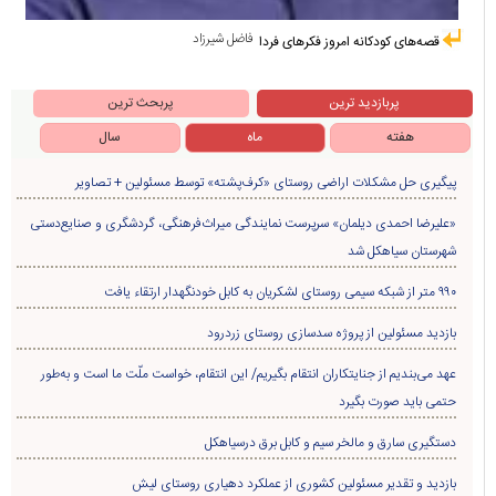
فاضل شیرزاد
قصه‌های کودکانه امروز فکرهای فردا
پربازدید ترین
پربحث ترین
هفته
ماه
سال
پیگیری حل مشکلات اراضی روستای «کرف‌پشته» توسط مسئولین + تصاویر
«علیرضا احمدی دیلمان» سرپرست نمایندگی میراث‌فرهنگی، گردشگری و صنایع‌دستی
شهرستان سیاهکل شد
۹۹۰ متر از شبکه سیمی روستای لشکریان به کابل خودنگهدار ارتقاء یافت
بازدید مسئولین از پروژه سدسازی روستای زردرود
عهد می‌بندیم از جنایتکاران انتقام بگیریم/ این انتقام، خواست ملّت ما است و به‌طور
حتمی باید صورت بگیرد
دستگیری سارق و مالخر سیم و کابل برق درسیاهکل
بازدید و تقدیر مسئولین کشوری از عملکرد دهیاری روستای لیش