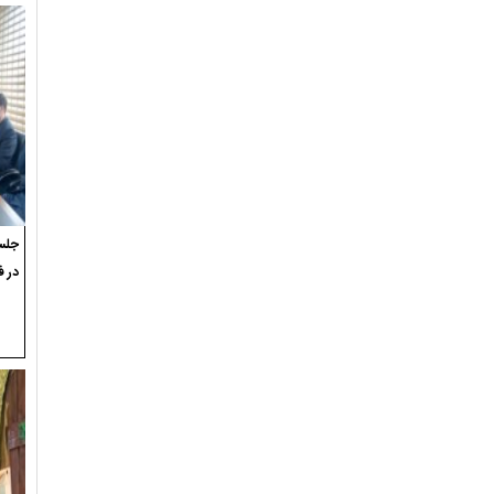
جلسه
در ف