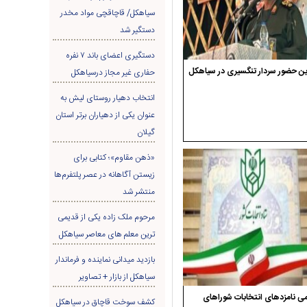
سیاهکل/ قاچاقچی مواد مخدر
دستگیر شد
دستگیری اعضای باند ۷ نفره
ن حضور سردار تنگسیری در سیاهکل
حفاری غير مجاز درسیاهکل
انتخاب دهیار روستای لیش به
عنوان یکی از دهیاران برتر استان
گیلان
«ذهن مقاوم»؛ کتابی برای
زیستن آگاهانه در عصر پلتفرم‌ها
منتشر شد
مرحوم ملک زاده یکی از قدیمی
ترین معلم های معاصر سیاهکل
بازدید میدانی نماینده و فرماندار
سیاهکل از بازار + تصاویر
ی نامزدهای انتخابات شوراهای
کشف سوخت قاچاق در سياهکل