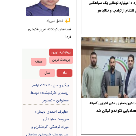
جایزه ۱۰ میلیارد تومانی یک سیاهکلی
 انتقام از ترامپ و نتانیاهو
فاضل شیرزاد
قصه‌های کودکانه امروز فکرهای
فردا
پربازدید ترین
پربحث ترین
هفته
ماه
سال
پیگیری حل مشکلات اراضی
روستای «کرف‌پشته» توسط
مسئولین + تصاویر
الدین صفری مدیر اجرایی کمیته
دادیابی تکواندو گیلان شد
«علیرضا احمدی دیلمان»
سرپرست نمایندگی
میراث‌فرهنگی، گردشگری و
صنایع‌دستی شهرستان سیاهکل