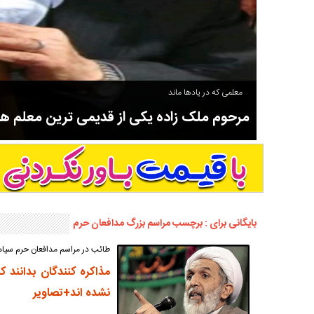
معلمی که در یادها ماند
مرحوم ملک زاده یکی از قدیمی ترین معلم 
سوادآموزی و عضو موسس مدرسه اورنگ سیاهکل نیز بود و در سال ۱۳۵۸ بازنشست شد.
بایگانی برای : برچسب مراسم بزرگ مدافعان حرم
طائب در مراسم مدافعان حرم سیا
مذاکره کنندگان بدانند
نشده اند+تصاویر