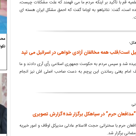
میه قم با تأکید بر اینکه مردم ما می فهمند که علت مشکلات چیست،
میده است، گفت: نتانیاهو به اوباما گفت که احمق مشکل ایران هسته ای
.
محسن
هکل؛
تکوا
ئیل است/قلب همه مخالفان آزادی خواهی در اسرائیل می تپد
 برچیده شد و سپس مردم به حکومت جمهوری اسلامی رأی آری دادند و ما
دف امام یعنی رساندن این پرچم به دست صاحب اصلی اش نیز انجام
نی
 “مدافعان حرم” در سیاهکل برگزار شد+گزارش تصویری
فعان حرم با سخنرانی حجت الاسلام عادلی مدیرکل اوقاف و امور خیریه
ضانی برگزار شد.