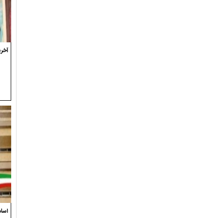
آخری
اسام