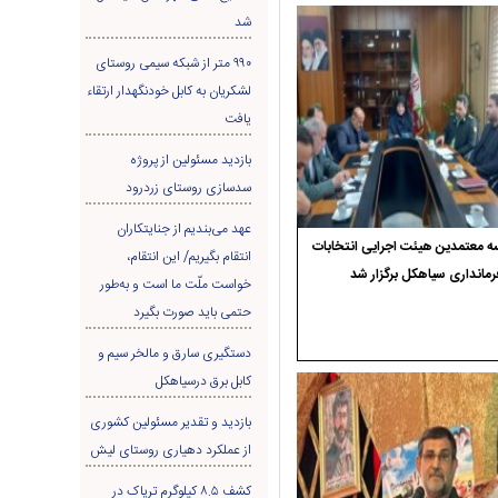
شد
۹۹۰ متر از شبکه سیمی روستای
لشکریان به کابل خودنگهدار ارتقاء
یافت
بازدید مسئولین از پروژه
سدسازی روستای زردرود
عهد می‌بندیم از جنایتکاران
 معتمدین هیئت اجرایی انتخابات
انتقام بگیریم/ این انتقام،
رمانداری سیاهکل برگزار شد
خواست ملّت ما است و به‌طور
حتمی باید صورت بگیرد
دستگیری سارق و مالخر سیم و
کابل برق درسیاهکل
بازدید و تقدیر مسئولین کشوری
از عملکرد دهیاری روستای لیش
کشف ۸.۵ کیلوگرم تریاک در