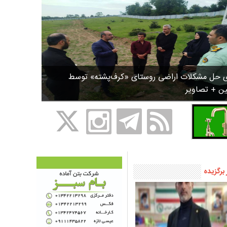
ی حل مشکلات اراضی روستای «کرف‌پشته» توسط
ین + تصاویر
 برگزیده