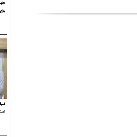
برای
ضیاء
استع