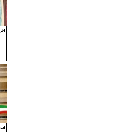
آخری
اسام