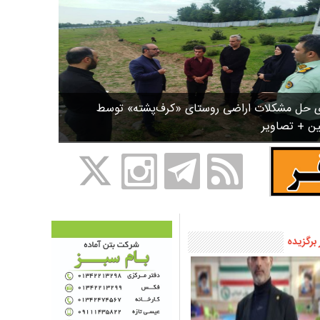
ی حل مشکلات اراضی روستای «کرف‌پشته» توسط
ین + تصاویر
 برگزیده