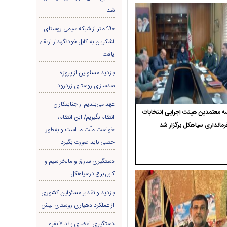
شد
۹۹۰ متر از شبکه سیمی روستای
لشکریان به کابل خودنگهدار ارتقاء
یافت
بازدید مسئولین از پروژه
سدسازی روستای زردرود
عهد می‌بندیم از جنایتکاران
 معتمدین هیئت اجرایی انتخابات
انتقام بگیریم/ این انتقام،
رمانداری سیاهکل برگزار شد
خواست ملّت ما است و به‌طور
حتمی باید صورت بگیرد
دستگیری سارق و مالخر سیم و
کابل برق درسیاهکل
بازدید و تقدیر مسئولین کشوری
از عملکرد دهیاری روستای لیش
دستگیری اعضای باند ۷ نفره