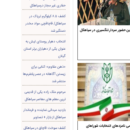
حفاری غير مجاز درسیاهکل
کشف ۸.۵ کیلوگرم تریاک در
سیاهکل/ قاچاقچی مواد مخدر
ن حضور سردار تنگسیری در سیاهکل
دستگیر شد
انتخاب دهیار روستای لیش به
عنوان یکی از دهیاران برتر استان
گیلان
«ذهن مقاوم»؛ کتابی برای
زیستن آگاهانه در عصر پلتفرم‌ها
منتشر شد
مرحوم ملک زاده یکی از قدیمی
ترین معلم های معاصر سیاهکل
بازدید میدانی نماینده و فرماندار
سیاهکل از بازار + تصاویر
ی نامزدهای انتخابات شوراهای
کشف سوخت قاچاق در سياهکل