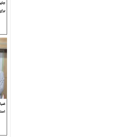
برای
ضیاء
استع