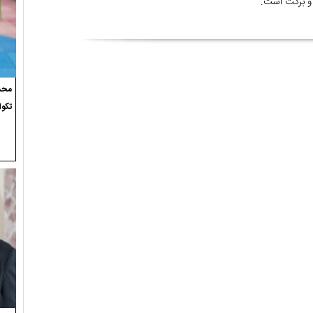
ر و برکت است.
محسن
تکوا