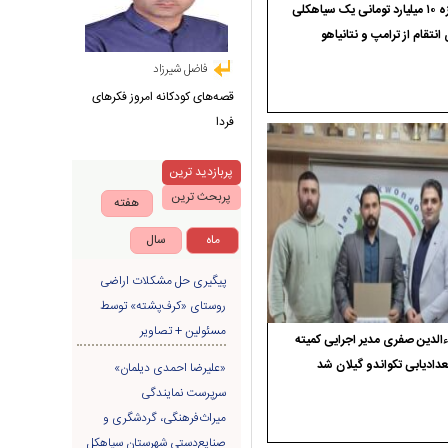
جایزه ۱۰ میلیارد تومانی یک سیاهکلی
 انتقام از ترامپ و نتانیاهو
فاضل شیرزاد
قصه‌های کودکانه امروز فکرهای
فردا
پربازدید ترین
پربحث ترین
هفته
ماه
سال
پیگیری حل مشکلات اراضی
روستای «کرف‌پشته» توسط
مسئولین + تصاویر
الدین صفری مدیر اجرایی کمیته
دادیابی تکواندو گیلان شد
«علیرضا احمدی دیلمان»
سرپرست نمایندگی
میراث‌فرهنگی، گردشگری و
صنایع‌دستی شهرستان سیاهکل