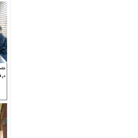
جلسه
در ف