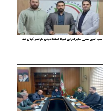
ضیاءالدین صفری مدیر اجرایی کمیته استعدادیابی تکواندو گیلان شد