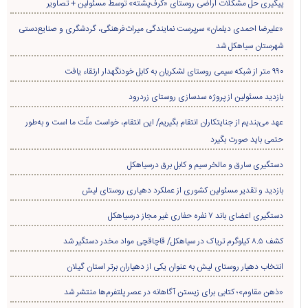
پیگیری حل مشکلات اراضی روستای «کرف‌پشته» توسط مسئولین + تصاویر
«علیرضا احمدی دیلمان» سرپرست نمایندگی میراث‌فرهنگی، گردشگری و صنایع‌دستی
شهرستان سیاهکل شد
۹۹۰ متر از شبکه سیمی روستای لشکریان به کابل خودنگهدار ارتقاء یافت
بازدید مسئولین از پروژه سدسازی روستای زردرود
عهد می‌بندیم از جنایتکاران انتقام بگیریم/ این انتقام، خواست ملّت ما است و به‌طور
حتمی باید صورت بگیرد
دستگیری سارق و مالخر سیم و کابل برق درسیاهکل
بازدید و تقدیر مسئولین کشوری از عملکرد دهیاری روستای لیش
دستگیری اعضای باند ۷ نفره حفاری غير مجاز درسیاهکل
کشف ۸.۵ کیلوگرم تریاک در سیاهکل/ قاچاقچی مواد مخدر دستگیر شد
انتخاب دهیار روستای لیش به عنوان یکی از دهیاران برتر استان گیلان
«ذهن مقاوم»؛ کتابی برای زیستن آگاهانه در عصر پلتفرم‌ها منتشر شد