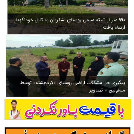
۳
روستاها
۵
ورزشی
۸
۹۹۰ متر از شبکه سیمی روستای لشکریان به کابل خودنگهدار
سیاسی
ب
ارتقاء یافت
ا
چندرسانه ای
ز
مسیر گردشگری دیلمان
ن
درباره ما
ش
س
ت
ش
پیگیری حل مشکلات اراضی روستای «کرف‌پشته» توسط
د
مسئولین + تصاویر
.