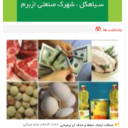
یادداشت ها
حجت الاسلام میثم میرزایی
حماقت ایجاد، حفظ و حذف ارز ترجیحی