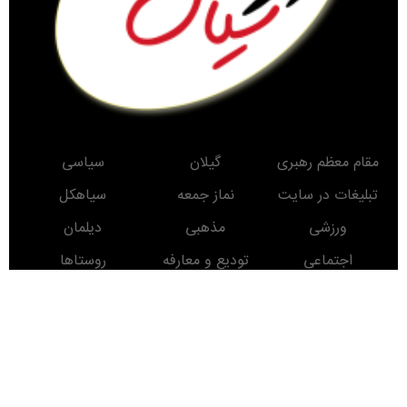
مقام معظم رهبری
گیلان
سیاسی
تبلیغات در سایت
نماز جمعه
سیاهکل
ورزشی
مذهبی
دیلمان
اجتماعی
تودیع و معارفه
روستاها
حوادث
معرفی کتاب
انتخابات
مناطق دیدنی