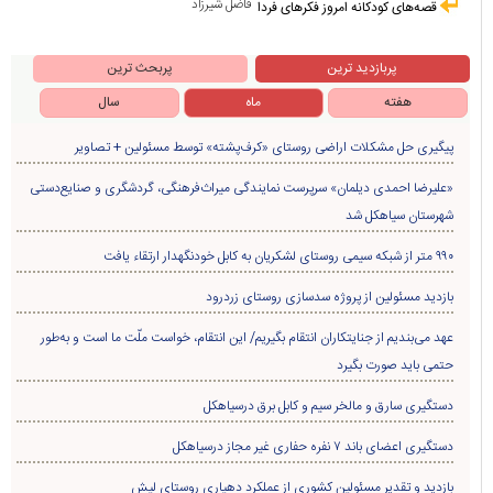
فاضل شیرزاد
قصه‌های کودکانه امروز فکرهای فردا
پربازدید ترین
پربحث ترین
هفته
ماه
سال
پیگیری حل مشکلات اراضی روستای «کرف‌پشته» توسط مسئولین + تصاویر
«علیرضا احمدی دیلمان» سرپرست نمایندگی میراث‌فرهنگی، گردشگری و صنایع‌دستی
شهرستان سیاهکل شد
۹۹۰ متر از شبکه سیمی روستای لشکریان به کابل خودنگهدار ارتقاء یافت
بازدید مسئولین از پروژه سدسازی روستای زردرود
عهد می‌بندیم از جنایتکاران انتقام بگیریم/ این انتقام، خواست ملّت ما است و به‌طور
حتمی باید صورت بگیرد
دستگیری سارق و مالخر سیم و کابل برق درسیاهکل
دستگیری اعضای باند ۷ نفره حفاری غير مجاز درسیاهکل
بازدید و تقدیر مسئولین کشوری از عملکرد دهیاری روستای لیش