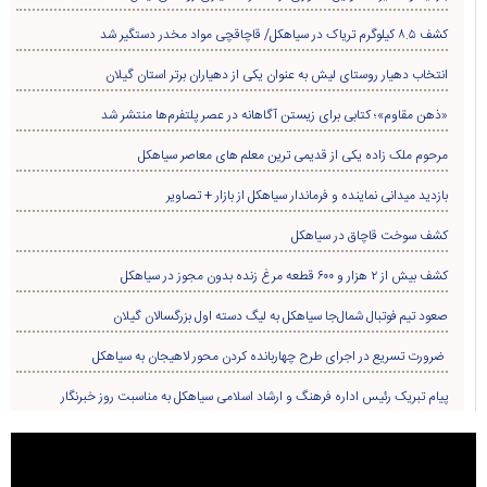
کشف ۸.۵ کیلوگرم تریاک در سیاهکل/ قاچاقچی مواد مخدر دستگیر شد
انتخاب دهیار روستای لیش به عنوان یکی از دهیاران برتر استان گیلان
«ذهن مقاوم»؛ کتابی برای زیستن آگاهانه در عصر پلتفرم‌ها منتشر شد
مرحوم ملک زاده یکی از قدیمی ترین معلم های معاصر سیاهکل
بازدید میدانی نماینده و فرماندار سیاهکل از بازار + تصاویر
کشف سوخت قاچاق در سياهکل
کشف بیش از ۲ هزار و ۶۰۰ قطعه مرغ زنده بدون مجوز در سیاهکل
صعود تیم فوتبال شمال‌جا‌ سیاهکل به لیگ دسته اول بزرگسالان گیلان
ضرورت تسریع در اجرای طرح چهاربانده کردن محور لاهیجان به سیاهکل
پیام تبریک رئیس اداره فرهنگ و ارشاد اسلامی سیاهکل به مناسبت روز خبرنگار