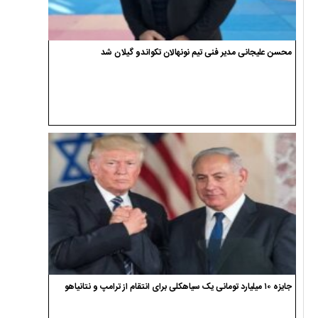
محسن علیجانی مدیر فنی تیم نونهالان تکواندو گیلان شد
جایزه ۱۰ میلیارد تومانی یک سیاهکلی برای انتقام از ترامپ و نتانیاهو