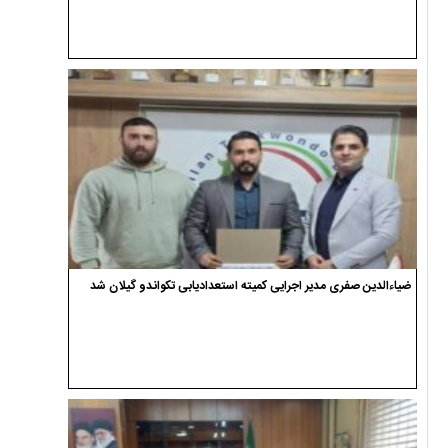
ضیاءالدین صفری مدیر اجرایی کمیته استعدادیابی تکواندو گیلان شد