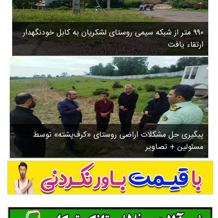
۳
روستاها
۵
ورزشی
۸
۹۹۰ متر از شبکه سیمی روستای لشکریان به کابل خودنگهدار
سیاسی
ب
ارتقاء یافت
ا
چندرسانه ای
ز
مسیر گردشگری دیلمان
ن
درباره ما
ش
س
ت
ش
پیگیری حل مشکلات اراضی روستای «کرف‌پشته» توسط
د
مسئولین + تصاویر
.