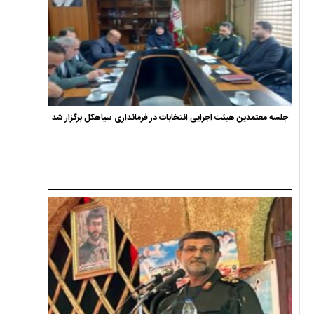
جلسه معتمدین هیئت اجرایی انتخابات در فرمانداری سیاهکل برگزار شد