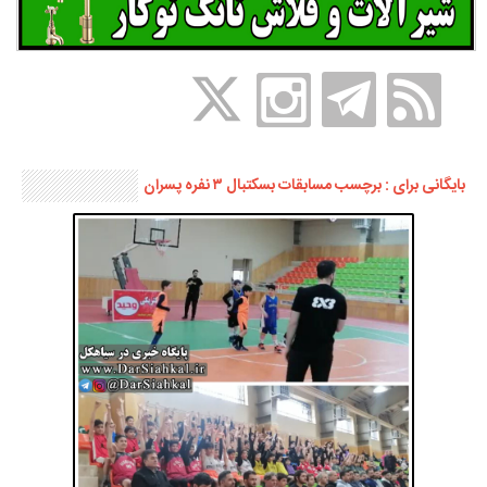
بایگانی برای : برچسب مسابقات بسکتبال ۳ نفره پسران