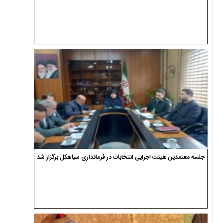
جلسه معتمدین هیئت اجرایی انتخابات در فرمانداری سیاهکل برگزار شد