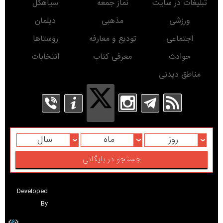
تبلیغات در سایت
نماز جمعه
سیاهکل
ورزشی
مذهبی
دیلمان
اجتماعی
تودیع و معارفه
روستاها
حوادث
معرفی کتاب
انتخابات
مناطق دیدنی
روز
ماه
سال
Developed
By