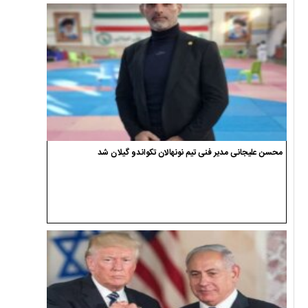
محسن علیجانی مدیر فنی تیم نونهالان تکواندو گیلان شد