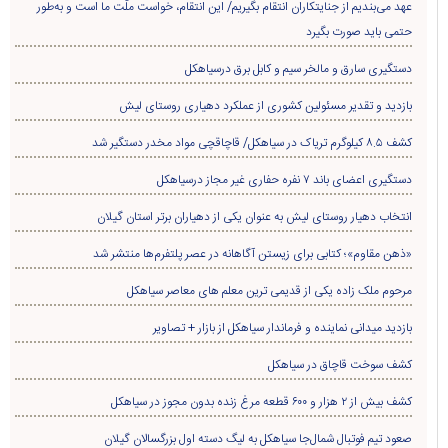
عهد می‌بندیم از جنایتکاران انتقام بگیریم/ این انتقام، خواست ملّت ما است و به‌طور
حتمی باید صورت بگیرد
دستگیری سارق و مالخر سیم و کابل برق درسیاهکل
بازدید و تقدیر مسئولین کشوری از عملکرد دهیاری روستای لیش
کشف ۸.۵ کیلوگرم تریاک در سیاهکل/ قاچاقچی مواد مخدر دستگیر شد
دستگیری اعضای باند ۷ نفره حفاری غير مجاز درسیاهکل
انتخاب دهیار روستای لیش به عنوان یکی از دهیاران برتر استان گیلان
«ذهن مقاوم»؛ کتابی برای زیستن آگاهانه در عصر پلتفرم‌ها منتشر شد
مرحوم ملک زاده یکی از قدیمی ترین معلم های معاصر سیاهکل
بازدید میدانی نماینده و فرماندار سیاهکل از بازار + تصاویر
کشف سوخت قاچاق در سياهکل
کشف بیش از ۲ هزار و ۶۰۰ قطعه مرغ زنده بدون مجوز در سیاهکل
صعود تیم فوتبال شمال‌جا‌ سیاهکل به لیگ دسته اول بزرگسالان گیلان