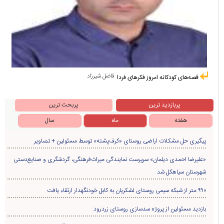
فاضل شیرزاد
قصه‌های کودکانه امروز فکرهای فردا
پربازدید ترین
پربحث ترین
هفته
ماه
سال
پیگیری حل مشکلات اراضی روستای «کرف‌پشته» توسط مسئولین + تصاویر
«علیرضا احمدی دیلمان» سرپرست نمایندگی میراث‌فرهنگی، گردشگری و صنایع‌دستی
شهرستان سیاهکل شد
۹۹۰ متر از شبکه سیمی روستای لشکریان به کابل خودنگهدار ارتقاء یافت
بازدید مسئولین از پروژه سدسازی روستای زردرود