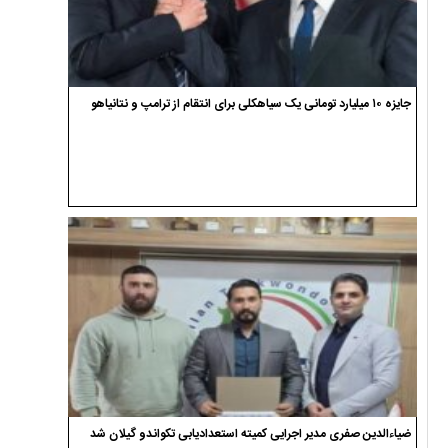
جایزه ۱۰ میلیارد تومانی یک سیاهکلی برای انتقام از ترامپ و نتانیاهو
ضیاءالدین صفری مدیر اجرایی کمیته استعدادیابی تکواندو گیلان شد