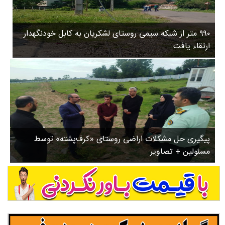
۳
روستاها
۵
ورزشی
۸
۹۹۰ متر از شبکه سیمی روستای لشکریان به کابل خودنگهدار
سیاسی
ب
ارتقاء یافت
ا
چندرسانه ای
ز
مسیر گردشگری دیلمان
ن
درباره ما
ش
س
ت
ش
پیگیری حل مشکلات اراضی روستای «کرف‌پشته» توسط
د
مسئولین + تصاویر
.