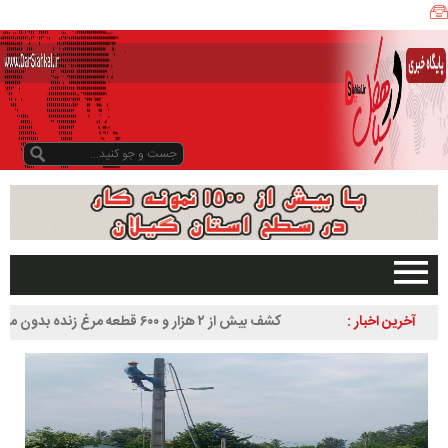
ی
ا
ه
ک
ل
ن
ی
ز
ب
و
د
و
د
صفحه اصلی
آخرین اخبار :
کشف بیش از ۲ هزار و ۶۰۰ قطعه مرغ زنده بدون مجوز در
ر
تبلیغات در سایت
سیاهکل
س
گیلان
ا
سیاهکل
ل
۱
دیلمان