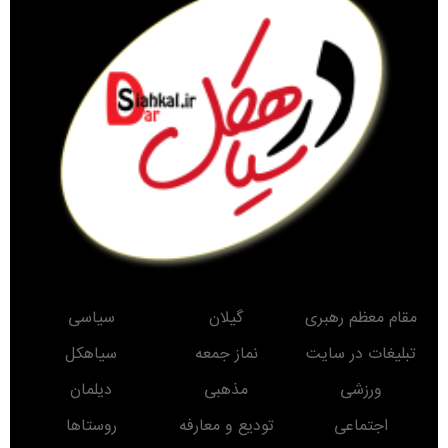
مقام معظم رهبری
گیلان
سیاسی
تبلیغات در سایت
نماز جمعه
سیاهکل
ورزشی
مذهبی
دیلمان
اجتماعی
تودیع و معارفه
روستاها