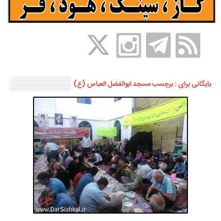
بایگانی برای : برچسب مسجد ابوالفضل العباس (ع)