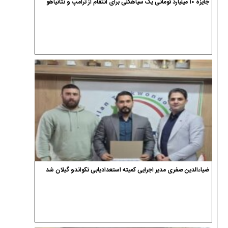
جایزه ۱۰ میلیارد تومانی یک سیاهکلی برای انتقام از ترامپ و نتانیاهو
ضیاءالدین صفری مدیر اجرایی کمیته استعدادیابی تکواندو گیلان شد