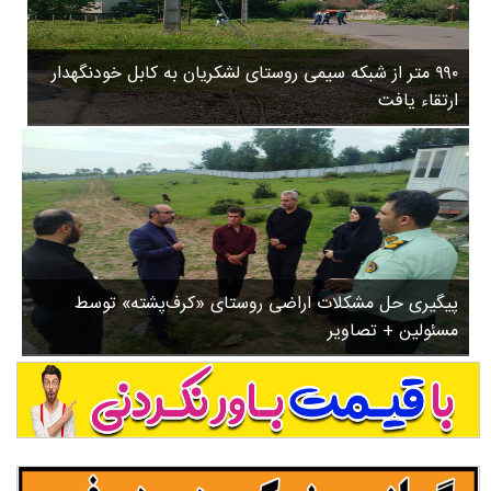
۳
روستاها
۵
ورزشی
۸
۹۹۰ متر از شبکه سیمی روستای لشکریان به کابل خودنگهدار
سیاسی
ب
ارتقاء یافت
ا
چندرسانه ای
ز
مسیر گردشگری دیلمان
ن
درباره ما
ش
س
ت
ش
پیگیری حل مشکلات اراضی روستای «کرف‌پشته» توسط
د
مسئولین + تصاویر
.