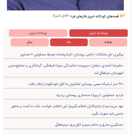
فاضل شیرزاد
قصه‌های کودکانه امروز فکرهای فردا
پربازدید ترین
پربحث ترین
هفته
ماه
سال
پیگیری حل مشکلات اراضی روستای «کرف‌پشته» توسط مسئولین + تصاویر
«علیرضا احمدی دیلمان» سرپرست نمایندگی میراث‌فرهنگی، گردشگری و صنایع‌دستی
شهرستان سیاهکل شد
۹۹۰ متر از شبکه سیمی روستای لشکریان به کابل خودنگهدار ارتقاء یافت
بازدید مسئولین از پروژه سدسازی روستای زردرود
عهد می‌بندیم از جنایتکاران انتقام بگیریم/ این انتقام، خواست ملّت ما است و به‌طور
حتمی باید صورت بگیرد
دستگیری سارق و مالخر سیم و کابل برق درسیاهکل