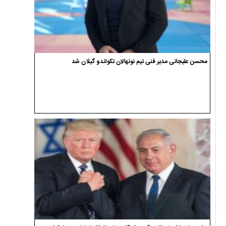
محسن علیجانی مدیر فنی تیم نونهالان تکواندو گیلان شد