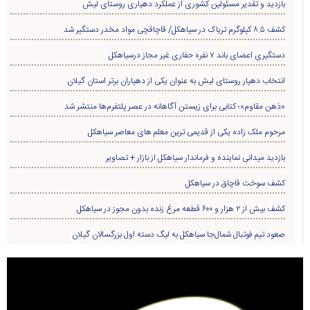
بازدید و تقدیر مسئولین کشوری از عملکرد دهیاری روستای لیش
کشف ۸.۵ کیلوگرم تریاک در سیاهکل/ قاچاقچی مواد مخدر دستگیر شد
دستگیری اعضای باند ۷ نفره حفاری غير مجاز درسیاهکل
انتخاب دهیار روستای لیش به عنوان یکی از دهیاران برتر استان گیلان
«ذهن مقاوم»؛ کتابی برای زیستن آگاهانه در عصر پلتفرم‌ها منتشر شد
مرحوم ملک زاده یکی از قدیمی ترین معلم های معاصر سیاهکل
بازدید میدانی نماینده و فرماندار سیاهکل از بازار + تصاویر
کشف سوخت قاچاق در سياهکل
کشف بیش از ۲ هزار و ۶۰۰ قطعه مرغ زنده بدون مجوز در سیاهکل
صعود تیم فوتبال شمال‌جا‌ سیاهکل به لیگ دسته اول بزرگسالان گیلان