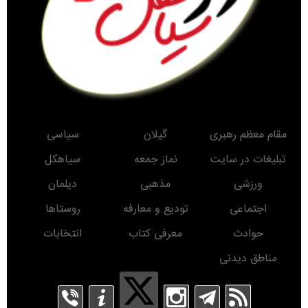
مقام معظم رهبری
گیلان
سیاسی
تبلیغات در سایت
نماز جمعه
سیاهکل
ورزشی
مذهبی
دیلمان
اجتماعی
تودیع و معارفه
روستاها
حوادث
معرفی کتاب
انتخابات
مناطق دیدنی