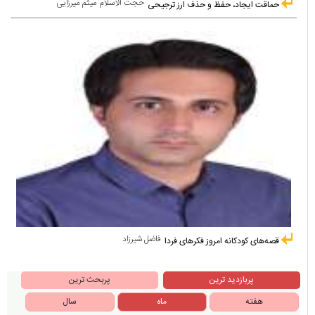
حجت الاسلام میثم میرزایی
حماقت ایجاد، حفظ و حذف ارز ترجیحی
فاضل شیرزاد
قصه‌های کودکانه امروز فکرهای فردا
پربازدید ترین
پربحث ترین
هفته
ماه
سال