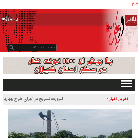
ی
ا
ه
ک
ل
ن
ی
ز
ب
و
د
و
د
صفحه اصلی
آخرین اخبار :
ضرورت تسریع در اجرای طرح چهاربانده کردن 
ر
تبلیغات در سایت
لاهیجان به سیاهکل
س
گیلان
ا
سیاهکل
ل
۱
دیلمان