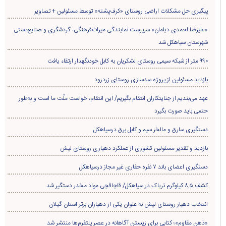
پیگیری حل مشکلات اراضی روستای «کرف‌پشته» توسط مسئولین + تصاویر
«علیرضا احمدی دیلمان» سرپرست نمایندگی میراث‌فرهنگی، گردشگری و صنایع‌دستی
شهرستان سیاهکل شد
۹۹۰ متر از شبکه سیمی روستای لشکریان به کابل خودنگهدار ارتقاء یافت
بازدید مسئولین از پروژه سدسازی روستای زردرود
عهد می‌بندیم از جنایتکاران انتقام بگیریم/ این انتقام، خواست ملّت ما است و به‌طور
حتمی باید صورت بگیرد
دستگیری سارق و مالخر سیم و کابل برق درسیاهکل
بازدید و تقدیر مسئولین کشوری از عملکرد دهیاری روستای لیش
دستگیری اعضای باند ۷ نفره حفاری غير مجاز درسیاهکل
کشف ۸.۵ کیلوگرم تریاک در سیاهکل/ قاچاقچی مواد مخدر دستگیر شد
انتخاب دهیار روستای لیش به عنوان یکی از دهیاران برتر استان گیلان
«ذهن مقاوم»؛ کتابی برای زیستن آگاهانه در عصر پلتفرم‌ها منتشر شد