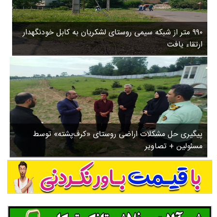
۳
روستاها
۵
ورزشی
۸
۹۹۰ متر از شبکه سیمی روستای لشکریان به کابل خودنگهدار
سیاسی
ب
ارتقاء یافت
ا
چندرسانه ای
ز
مسیر گردشگری دیلمان
ن
درباره ما
ش
س
ت
ش
پیگیری حل مشکلات اراضی روستای «کرف‌پشته» توسط
د
مسئولین + تصاویر
.