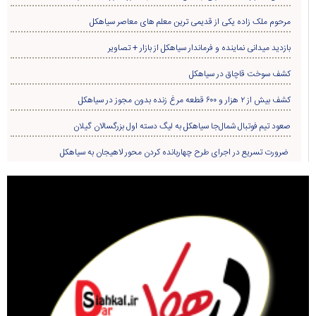
مرحوم ملک زاده یکی از قدیمی ترین معلم های معاصر سیاهکل
بازدید میدانی نماینده و فرماندار سیاهکل از بازار + تصاویر
کشف سوخت قاچاق در سياهکل
کشف بیش از ۲ هزار و ۶۰۰ قطعه مرغ زنده بدون مجوز در سیاهکل
صعود تیم فوتبال شمال‌جا‌ سیاهکل به لیگ دسته اول بزرگسالان گیلان
ضرورت تسریع در اجرای طرح چهاربانده کردن محور لاهیجان به سیاهکل