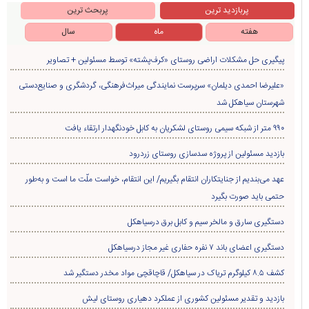
پربازدید ترین
پربحث ترین
هفته
ماه
سال
پیگیری حل مشکلات اراضی روستای «کرف‌پشته» توسط مسئولین + تصاویر
«علیرضا احمدی دیلمان» سرپرست نمایندگی میراث‌فرهنگی، گردشگری و صنایع‌دستی
شهرستان سیاهکل شد
۹۹۰ متر از شبکه سیمی روستای لشکریان به کابل خودنگهدار ارتقاء یافت
بازدید مسئولین از پروژه سدسازی روستای زردرود
عهد می‌بندیم از جنایتکاران انتقام بگیریم/ این انتقام، خواست ملّت ما است و به‌طور
حتمی باید صورت بگیرد
دستگیری سارق و مالخر سیم و کابل برق درسیاهکل
دستگیری اعضای باند ۷ نفره حفاری غير مجاز درسیاهکل
کشف ۸.۵ کیلوگرم تریاک در سیاهکل/ قاچاقچی مواد مخدر دستگیر شد
بازدید و تقدیر مسئولین کشوری از عملکرد دهیاری روستای لیش