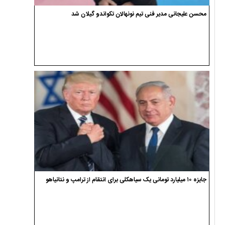
محسن علیجانی مدیر فنی تیم نونهالان تکواندو گیلان شد
جایزه ۱۰ میلیارد تومانی یک سیاهکلی برای انتقام از ترامپ و نتانیاهو