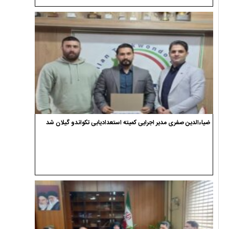
ضیاءالدین صفری مدیر اجرایی کمیته استعدادیابی تکواندو گیلان شد