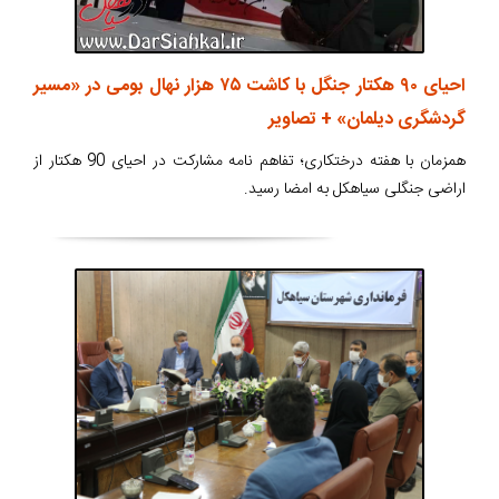
احیای ۹۰ هکتار جنگل با کاشت ۷۵ هزار نهال بومی در «مسیر
گردشگری دیلمان» + تصاویر
همزمان با هفته درختکاری؛ تفاهم نامه مشارکت در احیای 90 هکتار از
اراضی جنگلی سیاهکل به امضا رسید.