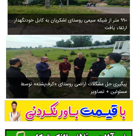
۳
روستاها
۵
ورزشی
۸
۹۹۰ متر از شبکه سیمی روستای لشکریان به کابل خودنگهدار
سیاسی
ب
ارتقاء یافت
ا
چندرسانه ای
ز
مسیر گردشگری دیلمان
ن
درباره ما
ش
س
ت
ش
پیگیری حل مشکلات اراضی روستای «کرف‌پشته» توسط
د
مسئولین + تصاویر
.