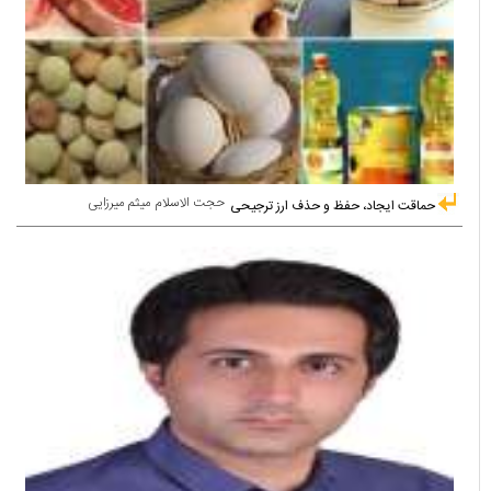
حجت الاسلام میثم میرزایی
حماقت ایجاد، حفظ و حذف ارز ترجیحی