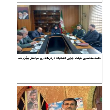
جلسه معتمدین هیئت اجرایی انتخابات در فرمانداری سیاهکل برگزار شد