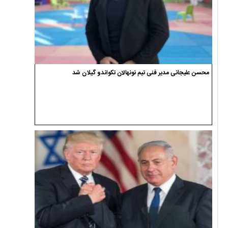
محسن علیجانی مدیر فنی تیم نونهالان تکواندو گیلان شد