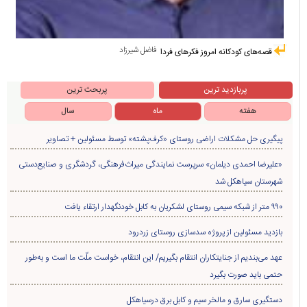
فاضل شیرزاد
قصه‌های کودکانه امروز فکرهای فردا
پربازدید ترین
پربحث ترین
هفته
ماه
سال
پیگیری حل مشکلات اراضی روستای «کرف‌پشته» توسط مسئولین + تصاویر
«علیرضا احمدی دیلمان» سرپرست نمایندگی میراث‌فرهنگی، گردشگری و صنایع‌دستی
شهرستان سیاهکل شد
۹۹۰ متر از شبکه سیمی روستای لشکریان به کابل خودنگهدار ارتقاء یافت
بازدید مسئولین از پروژه سدسازی روستای زردرود
عهد می‌بندیم از جنایتکاران انتقام بگیریم/ این انتقام، خواست ملّت ما است و به‌طور
حتمی باید صورت بگیرد
دستگیری سارق و مالخر سیم و کابل برق درسیاهکل