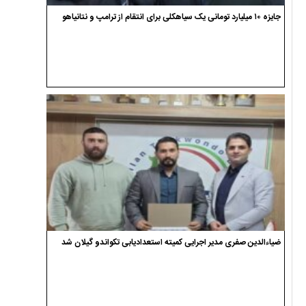
جایزه ۱۰ میلیارد تومانی یک سیاهکلی برای انتقام از ترامپ و نتانیاهو
ضیاءالدین صفری مدیر اجرایی کمیته استعدادیابی تکواندو گیلان شد