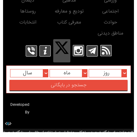
ورزشی
مذهبی
دیلمان
اجتماعی
تودیع و معارفه
روستاها
حوادث
معرفی کتاب
انتخابات
مناطق دیدنی
روز
ماه
سال
Developed
By
کلیه حقوق برای پایگاه خبری درسیاهکل محفوظ است. استفاده از مطالب این پایگاه خبری با