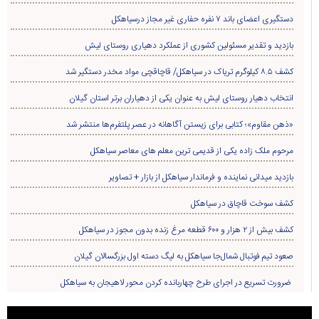
دستگیری اعضای باند ۷ نفره حفاری غير مجاز درسیاهکل
بازدید و تقدیر مسئولین کشوری از عملکرد دهیاری روستای لیش
کشف ۸.۵ کیلوگرم تریاک در سیاهکل/ قاچاقچی مواد مخدر دستگیر شد
انتخاب دهیار روستای لیش به عنوان یکی از دهیاران برتر استان گیلان
«ذهن مقاوم»؛ کتابی برای زیستن آگاهانه در عصر پلتفرم‌ها منتشر شد
مرحوم ملک زاده یکی از قدیمی ترین معلم های معاصر سیاهکل
بازدید میدانی نماینده و فرماندار سیاهکل از بازار + تصاویر
کشف سوخت قاچاق در سياهکل
کشف بیش از ۲ هزار و ۶۰۰ قطعه مرغ زنده بدون مجوز در سیاهکل
صعود تیم فوتبال شمال‌جا‌ سیاهکل به لیگ دسته اول بزرگسالان گیلان
ضرورت تسریع در اجرای طرح چهاربانده کردن محور لاهیجان به سیاهکل