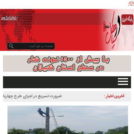
ی
ا
ه
ک
ل
ن
ی
ز
ب
و
د
و
د
صفحه اصلی
آخرین اخبار :
ضرورت تسریع در اجرای طرح چهاربانده کردن 
ر
تبلیغات در سایت
لاهیجان به سیاهکل
س
گیلان
ا
سیاهکل
ل
۱
دیلمان