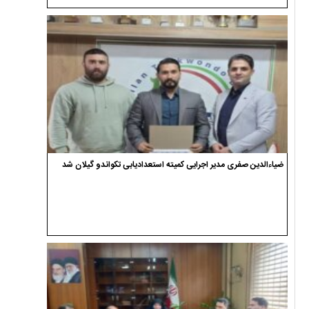
ضیاءالدین صفری مدیر اجرایی کمیته استعدادیابی تکواندو گیلان شد