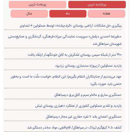
پربازدید ترین
پربحث ترین
هفته
ماه
سال
پیگیری حل مشکلات اراضی روستای «کرف‌پشته» توسط مسئولین + تصاویر
«علیرضا احمدی دیلمان» سرپرست نمایندگی میراث‌فرهنگی، گردشگری و صنایع‌دستی
شهرستان سیاهکل شد
۹۹۰ متر از شبکه سیمی روستای لشکریان به کابل خودنگهدار ارتقاء یافت
بازدید مسئولین از پروژه سدسازی روستای زردرود
عهد می‌بندیم از جنایتکاران انتقام بگیریم/ این انتقام، خواست ملّت ما است و به‌طور
حتمی باید صورت بگیرد
دستگیری سارق و مالخر سیم و کابل برق درسیاهکل
بازدید و تقدیر مسئولین کشوری از عملکرد دهیاری روستای لیش
دستگیری اعضای باند ۷ نفره حفاری غير مجاز درسیاهکل
کشف ۸.۵ کیلوگرم تریاک در سیاهکل/ قاچاقچی مواد مخدر دستگیر شد