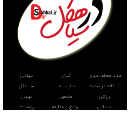
مقام معظم رهبری
گیلان
سیاسی
تبلیغات در سایت
نماز جمعه
سیاهکل
ورزشی
مذهبی
دیلمان
اجتماعی
تودیع و معارفه
روستاها
حوادث
معرفی کتاب
انتخابات
مناطق دیدنی