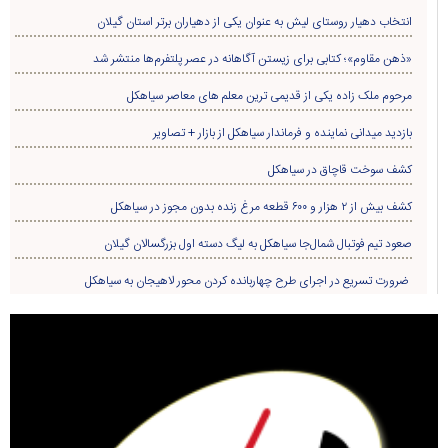
انتخاب دهیار روستای لیش به عنوان یکی از دهیاران برتر استان گیلان
«ذهن مقاوم»؛ کتابی برای زیستن آگاهانه در عصر پلتفرم‌ها منتشر شد
مرحوم ملک زاده یکی از قدیمی ترین معلم های معاصر سیاهکل
بازدید میدانی نماینده و فرماندار سیاهکل از بازار + تصاویر
کشف سوخت قاچاق در سياهکل
کشف بیش از ۲ هزار و ۶۰۰ قطعه مرغ زنده بدون مجوز در سیاهکل
صعود تیم فوتبال شمال‌جا‌ سیاهکل به لیگ دسته اول بزرگسالان گیلان
ضرورت تسریع در اجرای طرح چهاربانده کردن محور لاهیجان به سیاهکل