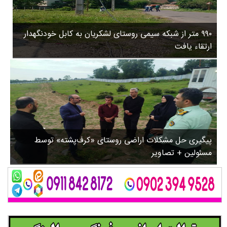
۳
روستاها
۵
ورزشی
۸
۹۹۰ متر از شبکه سیمی روستای لشکریان به کابل خودنگهدار
سیاسی
ب
ارتقاء یافت
ا
چندرسانه ای
ز
مسیر گردشگری دیلمان
ن
درباره ما
ش
س
ت
ش
پیگیری حل مشکلات اراضی روستای «کرف‌پشته» توسط
د
مسئولین + تصاویر
.