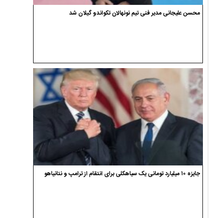
محسن علیجانی مدیر فنی تیم نونهالان تکواندو گیلان شد
جایزه ۱۰ میلیارد تومانی یک سیاهکلی برای انتقام از ترامپ و نتانیاهو