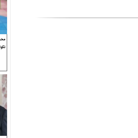
محسن
تکوا