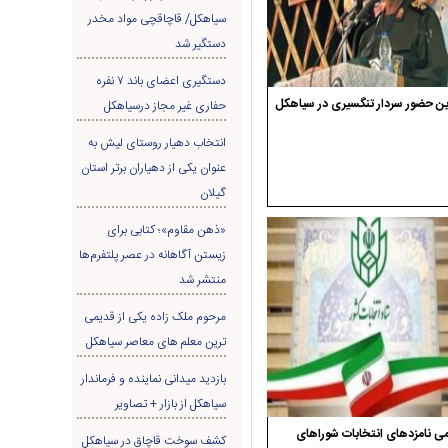
سیاهکل/ قاچاقچی مواد مخدر
دستگیر شد
دستگیری اعضای باند ۷ نفره
ن حضور سردار تنگسیری در سیاهکل
حفاری غير مجاز درسیاهکل
انتخاب دهیار روستای لیش به
عنوان یکی از دهیاران برتر استان
گیلان
«ذهن مقاوم»؛ کتابی برای
زیستن آگاهانه در عصر پلتفرم‌ها
منتشر شد
مرحوم ملک زاده یکی از قدیمی
ترین معلم های معاصر سیاهکل
بازدید میدانی نماینده و فرماندار
سیاهکل از بازار + تصاویر
ی نامزدهای انتخابات شوراهای
کشف سوخت قاچاق در سياهکل