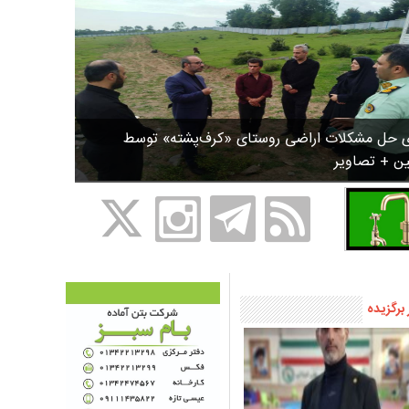
ی حل مشکلات اراضی روستای «کرف‌پشته» توسط
ین + تصاویر
 برگزیده