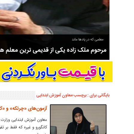
معلمی که در یادها ماند
مرحوم ملک زاده یکی از قدیمی ترین معلم 
سوادآموزی و عضو موسس مدرسه اورنگ سیاهکل نیز بود و در سال ۱۳۵۸ بازنشست شد.
بایگانی برای : برچسب معاون آموزش ابتدایی
آزمون‌های «چرتکه» و «ک
معاون آموزش ابتدایی وزارت 
کانگورو و غیره که فقط بر ت