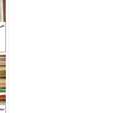
آخری
اسام