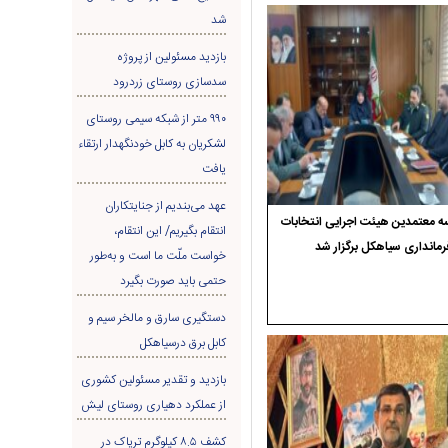
شد
بازدید مسئولین از پروژه
سدسازی روستای زردرود
۹۹۰ متر از شبکه سیمی روستای
لشکریان به کابل خودنگهدار ارتقاء
یافت
عهد می‌بندیم از جنایتکاران
 معتمدین هیئت اجرایی انتخابات
انتقام بگیریم/ این انتقام،
رمانداری سیاهکل برگزار شد
خواست ملّت ما است و به‌طور
حتمی باید صورت بگیرد
دستگیری سارق و مالخر سیم و
کابل برق درسیاهکل
بازدید و تقدیر مسئولین کشوری
از عملکرد دهیاری روستای لیش
کشف ۸.۵ کیلوگرم تریاک در