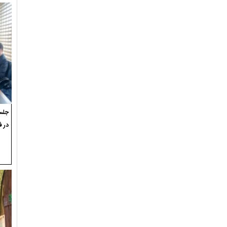
جلسه
در ف