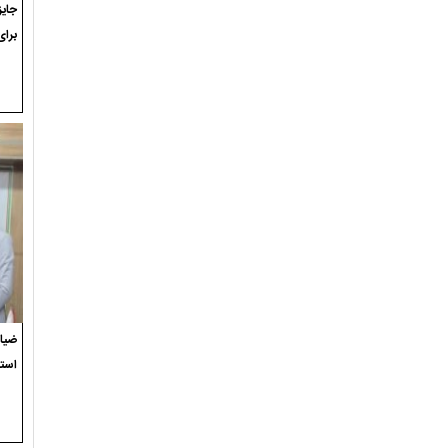
برای
ضیاء
استع