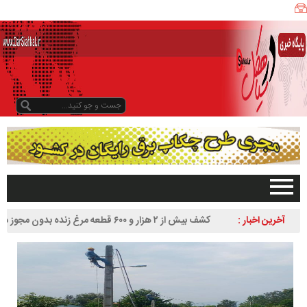
ی
ا
ه
ک
ل
ن
ی
ز
ب
و
د
و
د
صفحه اصلی
آخرین اخبار :
کشف بیش از ۲ هزار و ۶۰۰ قطعه مرغ زنده بدون مجوز در
ر
تبلیغات در سایت
سیاهکل
س
گیلان
ا
سیاهکل
ل
۱
دیلمان