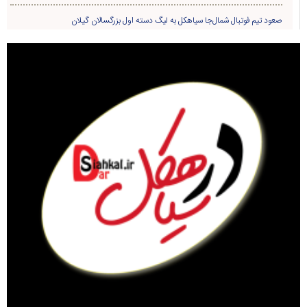
صعود تیم فوتبال شمال‌جا‌ سیاهکل به لیگ دسته اول بزرگسالان گیلان