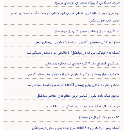
بازدید مسئولین از پروژه سدسازی روستای زردرود
عهد می‌بندیم از جنایتکاران انتقام بگیریم/ این انتقام، خواست ملّت ما است و به‌طور
حتمی باید صورت بگیرد
دستگیری سارق و مالخر سیم و کابل برق درسیاهکل
بازدید و تقدیر مسئولین کشوری از عملکرد دهیاری روستای لیش
کشف ۸.۵ کیلوگرم تریاک در سیاهکل/ قاچاقچی مواد مخدر دستگیر شد
دستگیری اعضای باند ۷ نفره حفاری غير مجاز درسیاهکل
انتخاب دهیار روستای لیش به عنوان یکی از دهیاران برتر استان گیلان
«ذهن مقاوم»؛ کتابی برای زیستن آگاهانه در عصر پلتفرم‌ها منتشر شد
مرحوم ملک زاده یکی از قدیمی ترین معلم های معاصر سیاهکل
بازدید میدانی نماینده و فرماندار سیاهکل از بازار + تصاویر
کشف سوخت قاچاق در سياهکل
کشف بیش از ۲ هزار و ۶۰۰ قطعه مرغ زنده بدون مجوز در سیاهکل