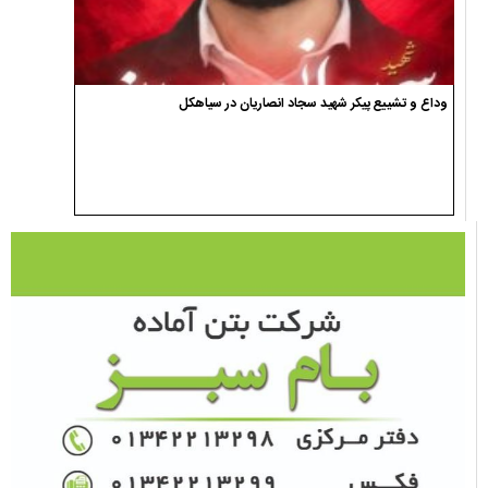
وداع و تشییع پیکر شهید سجاد انصاریان در سیاهکل