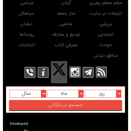
مقام معظم رهبری
گیلان
سیاسی
تبلیغات در سایت
نماز جمعه
سیاهکل
ورزشی
مذهبی
دیلمان
اجتماعی
تودیع و معارفه
روستاها
حوادث
معرفی کتاب
انتخابات
مناطق دیدنی
روز
ماه
سال
Developed