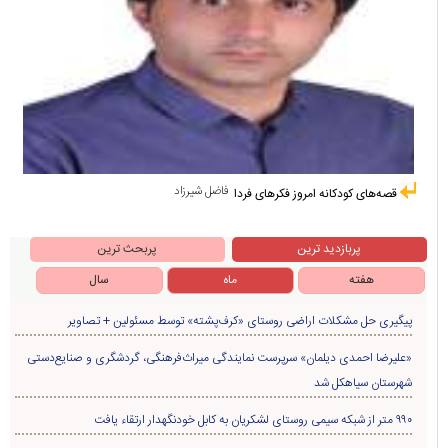
فاضل شیرزاد
قصه‌های کودکانه امروز فکرهای فردا
پربازدید ترین
پربحث ترین
هفته
ماه
سال
پیگیری حل مشکلات اراضی روستای «کرف‌پشته» توسط مسئولین + تصاویر
«علیرضا احمدی دیلمان» سرپرست نمایندگی میراث‌فرهنگی، گردشگری و صنایع‌دستی
شهرستان سیاهکل شد
۹۹۰ متر از شبکه سیمی روستای لشکریان به کابل خودنگهدار ارتقاء یافت