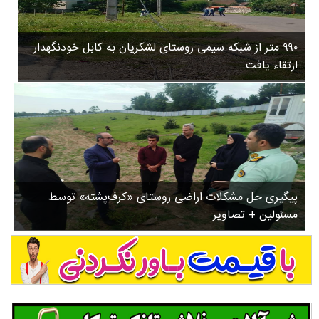
۳
روستاها
۵
ورزشی
۸
۹۹۰ متر از شبکه سیمی روستای لشکریان به کابل خودنگهدار
سیاسی
ب
ارتقاء یافت
ا
چندرسانه ای
ز
مسیر گردشگری دیلمان
ن
درباره ما
ش
س
ت
ش
پیگیری حل مشکلات اراضی روستای «کرف‌پشته» توسط
د
مسئولین + تصاویر
.