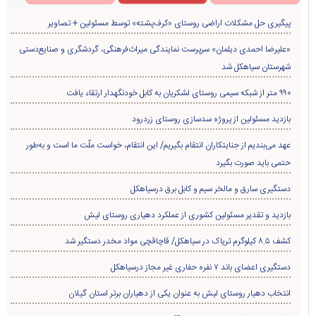
پیگیری حل مشکلات اراضی روستای «کرف‌پشته» توسط مسئولین + تصاویر
«علیرضا احمدی دیلمان» سرپرست نمایندگی میراث‌فرهنگی، گردشگری و صنایع‌دستی
شهرستان سیاهکل شد
۹۹۰ متر از شبکه سیمی روستای لشکریان به کابل خودنگهدار ارتقاء یافت
بازدید مسئولین از پروژه سدسازی روستای زردرود
عهد می‌بندیم از جنایتکاران انتقام بگیریم/ این انتقام، خواست ملّت ما است و به‌طور
حتمی باید صورت بگیرد
دستگیری سارق و مالخر سیم و کابل برق درسیاهکل
بازدید و تقدیر مسئولین کشوری از عملکرد دهیاری روستای لیش
کشف ۸.۵ کیلوگرم تریاک در سیاهکل/ قاچاقچی مواد مخدر دستگیر شد
دستگیری اعضای باند ۷ نفره حفاری غير مجاز درسیاهکل
انتخاب دهیار روستای لیش به عنوان یکی از دهیاران برتر استان گیلان