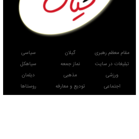
مقام معظم رهبری
گیلان
سیاسی
تبلیغات در سایت
نماز جمعه
سیاهکل
ورزشی
مذهبی
دیلمان
اجتماعی
تودیع و معارفه
روستاها
حوادث
معرفی کتاب
انتخابات
مناطق دیدنی