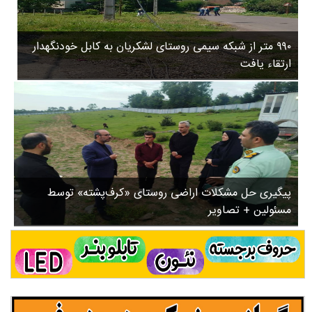
۳
روستاها
۵
ورزشی
۸
۹۹۰ متر از شبکه سیمی روستای لشکریان به کابل خودنگهدار
سیاسی
ب
ارتقاء یافت
ا
چندرسانه ای
ز
مسیر گردشگری دیلمان
ن
درباره ما
ش
س
ت
ش
پیگیری حل مشکلات اراضی روستای «کرف‌پشته» توسط
د
مسئولین + تصاویر
.