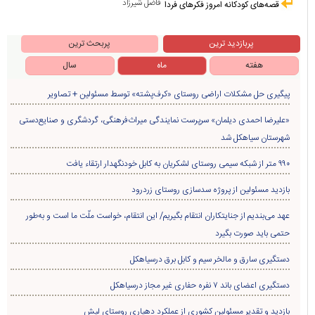
فاضل شیرزاد
قصه‌های کودکانه امروز فکرهای فردا
پربازدید ترین
پربحث ترین
هفته
ماه
سال
پیگیری حل مشکلات اراضی روستای «کرف‌پشته» توسط مسئولین + تصاویر
«علیرضا احمدی دیلمان» سرپرست نمایندگی میراث‌فرهنگی، گردشگری و صنایع‌دستی
شهرستان سیاهکل شد
۹۹۰ متر از شبکه سیمی روستای لشکریان به کابل خودنگهدار ارتقاء یافت
بازدید مسئولین از پروژه سدسازی روستای زردرود
عهد می‌بندیم از جنایتکاران انتقام بگیریم/ این انتقام، خواست ملّت ما است و به‌طور
حتمی باید صورت بگیرد
دستگیری سارق و مالخر سیم و کابل برق درسیاهکل
دستگیری اعضای باند ۷ نفره حفاری غير مجاز درسیاهکل
بازدید و تقدیر مسئولین کشوری از عملکرد دهیاری روستای لیش