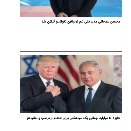
محسن علیجانی مدیر فنی تیم نونهالان تکواندو گیلان شد
جایزه ۱۰ میلیارد تومانی یک سیاهکلی برای انتقام از ترامپ و نتانیاهو