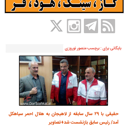
بایگانی برای : برچسب منصور نوروزی
حقیقی با ۲۹ سال سابقه از لاهیجان به هلال احمر سیاهکل
آمد/ رئیس سابق بازنشست شد+تصاویر