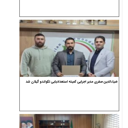
ضیاءالدین صفری مدیر اجرایی کمیته استعدادیابی تکواندو گیلان شد