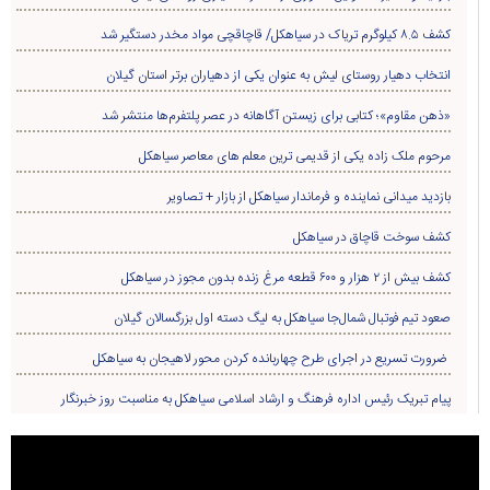
کشف ۸.۵ کیلوگرم تریاک در سیاهکل/ قاچاقچی مواد مخدر دستگیر شد
انتخاب دهیار روستای لیش به عنوان یکی از دهیاران برتر استان گیلان
«ذهن مقاوم»؛ کتابی برای زیستن آگاهانه در عصر پلتفرم‌ها منتشر شد
مرحوم ملک زاده یکی از قدیمی ترین معلم های معاصر سیاهکل
بازدید میدانی نماینده و فرماندار سیاهکل از بازار + تصاویر
کشف سوخت قاچاق در سياهکل
کشف بیش از ۲ هزار و ۶۰۰ قطعه مرغ زنده بدون مجوز در سیاهکل
صعود تیم فوتبال شمال‌جا‌ سیاهکل به لیگ دسته اول بزرگسالان گیلان
ضرورت تسریع در اجرای طرح چهاربانده کردن محور لاهیجان به سیاهکل
پیام تبریک رئیس اداره فرهنگ و ارشاد اسلامی سیاهکل به مناسبت روز خبرنگار