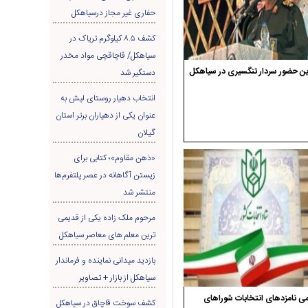
حفاری غير مجاز درسیاهکل
کشف ۸.۵ کیلوگرم تریاک در
سیاهکل/ قاچاقچی مواد مخدر
ن حضور سردار تنگسیری در سیاهکل
دستگیر شد
انتخاب دهیار روستای لیش به
عنوان یکی از دهیاران برتر استان
گیلان
«ذهن مقاوم»؛ کتابی برای
زیستن آگاهانه در عصر پلتفرم‌ها
منتشر شد
مرحوم ملک زاده یکی از قدیمی
ترین معلم های معاصر سیاهکل
بازدید میدانی نماینده و فرماندار
سیاهکل از بازار + تصاویر
ی نامزدهای انتخابات شوراهای
کشف سوخت قاچاق در سياهکل