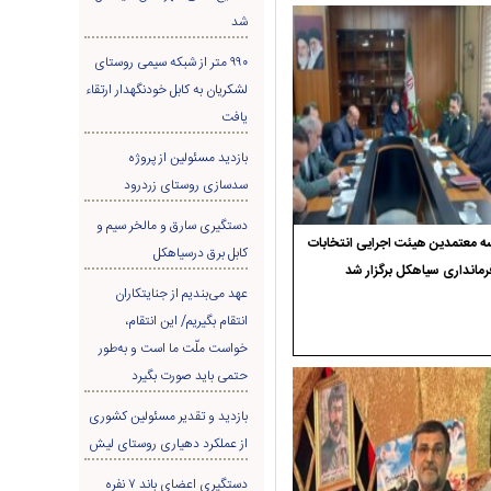
شد
۹۹۰ متر از شبکه سیمی روستای
لشکریان به کابل خودنگهدار ارتقاء
یافت
بازدید مسئولین از پروژه
سدسازی روستای زردرود
دستگیری سارق و مالخر سیم و
 معتمدین هیئت اجرایی انتخابات
کابل برق درسیاهکل
رمانداری سیاهکل برگزار شد
عهد می‌بندیم از جنایتکاران
انتقام بگیریم/ این انتقام،
خواست ملّت ما است و به‌طور
حتمی باید صورت بگیرد
بازدید و تقدیر مسئولین کشوری
از عملکرد دهیاری روستای لیش
دستگیری اعضای باند ۷ نفره