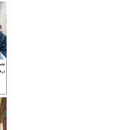
جلسه
در ف