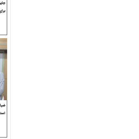
برای
ضیاء
استع