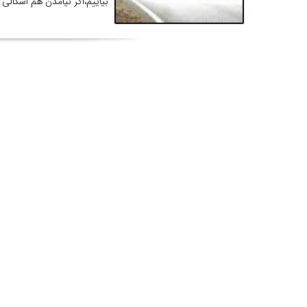
بیاییم،اگر نیامدن هم اشکالی ن