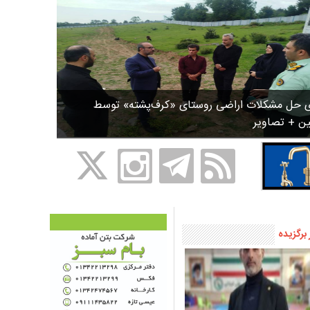
ی حل مشکلات اراضی روستای «کرف‌پشته» توسط
ین + تصاویر
 برگزیده