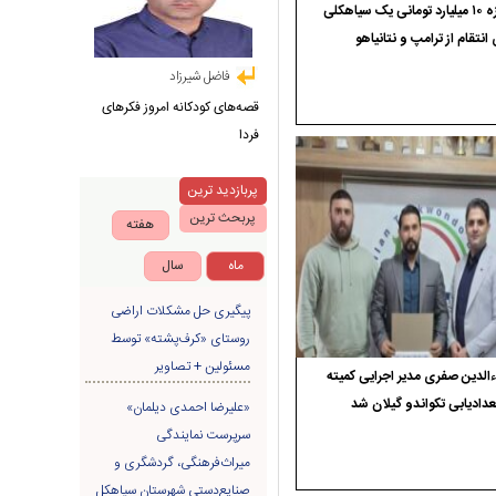
جایزه ۱۰ میلیارد تومانی یک سیاهکلی
 انتقام از ترامپ و نتانیاهو
فاضل شیرزاد
قصه‌های کودکانه امروز فکرهای
فردا
پربازدید ترین
پربحث ترین
هفته
ماه
سال
پیگیری حل مشکلات اراضی
روستای «کرف‌پشته» توسط
مسئولین + تصاویر
الدین صفری مدیر اجرایی کمیته
دادیابی تکواندو گیلان شد
«علیرضا احمدی دیلمان»
سرپرست نمایندگی
میراث‌فرهنگی، گردشگری و
صنایع‌دستی شهرستان سیاهکل