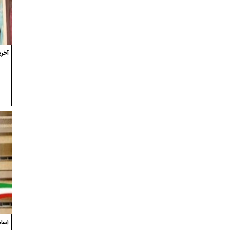
آخری
اسام