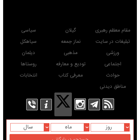
مقام معظم رهبری
گیلان
سیاسی
تبلیغات در سایت
نماز جمعه
سیاهکل
ورزشی
مذهبی
دیلمان
اجتماعی
تودیع و معارفه
روستاها
حوادث
معرفی کتاب
انتخابات
مناطق دیدنی
روز
ماه
سال