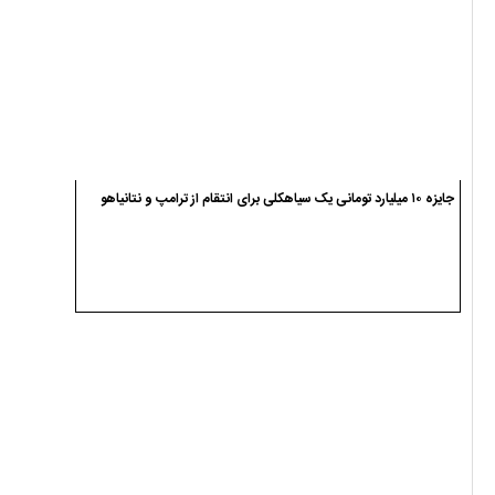
جایزه ۱۰ میلیارد تومانی یک سیاهکلی برای انتقام از ترامپ و نتانیاهو