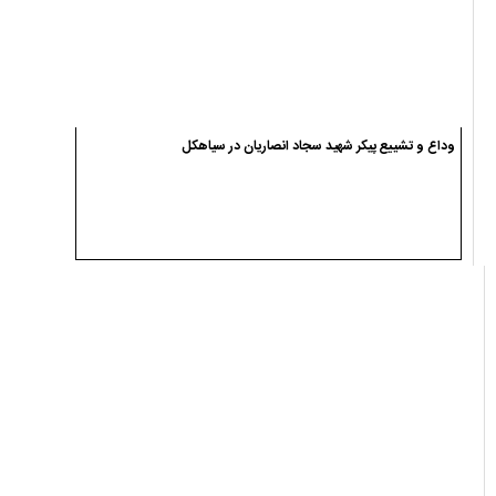
وداع و تشییع پیکر شهید سجاد انصاریان در سیاهکل