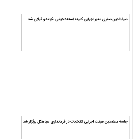
ضیاءالدین صفری مدیر اجرایی کمیته استعدادیابی تکواندو گیلان شد
جلسه معتمدین هیئت اجرایی انتخابات در فرمانداری سیاهکل برگزار شد