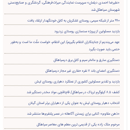
«علیرضا احمدی دیلمان» سرپرست نمایندگی میراث‌فرهنگی، گردشگری و صنایع‌دستی
شهرستان سیاهکل شد
۹۹۰ متر از شبکه سیمی روستای لشکریان به کابل خودنگهدار ارتقاء یافت
بازدید مسئولین از پروژه سدسازی روستای زردرود
عهد می‌بندیم از جنایتکاران انتقام بگیریم/ این انتقام، خواست ملّت ما است و به‌طور
حتمی باید صورت بگیرد
دستگیری سارق و مالخر سیم و کابل برق درسیاهکل
دستگیری اعضای باند ۷ نفره حفاری غير مجاز درسیاهکل
بازدید و تقدیر مسئولین کشوری از عملکرد دهیاری روستای لیش
کشف ۸.۵ کیلوگرم تریاک در سیاهکل/ قاچاقچی مواد مخدر دستگیر شد
انتخاب دهیار روستای لیش به عنوان یکی از دهیاران برتر استان گیلان
«ذهن مقاوم»؛ کتابی برای زیستن آگاهانه در عصر پلتفرم‌ها منتشر شد
مرحوم ملک زاده یکی از قدیمی ترین معلم های معاصر سیاهکل