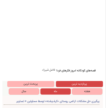
فاضل شیرزاد
قصه‌های کودکانه امروز فکرهای فردا
پربازدید ترین
پربحث ترین
هفته
ماه
سال
پیگیری حل مشکلات اراضی روستای «کرف‌پشته» توسط مسئولین + تصاویر