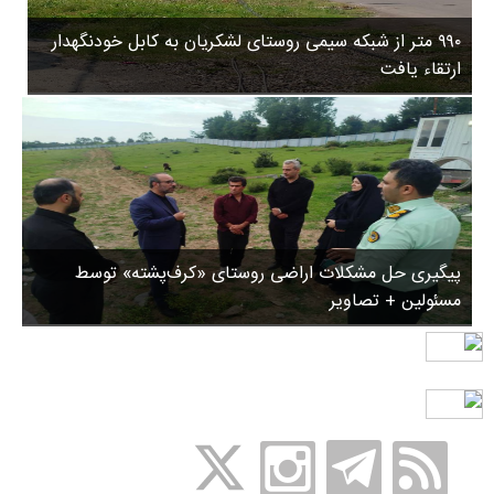
۵
ورزشی
۸
۹۹۰ متر از شبکه سیمی روستای لشکریان به کابل خودنگهدار
سیاسی
ب
ارتقاء یافت
ا
چندرسانه ای
ز
مسیر گردشگری دیلمان
ن
درباره ما
ش
س
ت
ش
پیگیری حل مشکلات اراضی روستای «کرف‌پشته» توسط
د
مسئولین + تصاویر
.