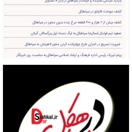
بازدید میدانی نماینده و فرماندار سیاهکل از بازار + تصاویر
کشف سوخت قاچاق در سياهکل
کشف بیش از ۲ هزار و ۶۰۰ قطعه مرغ زنده بدون مجوز در سیاهکل
صعود تیم فوتبال شمال‌جا‌ سیاهکل به لیگ دسته اول بزرگسالان گیلان
ضرورت تسریع در اجرای طرح چهاربانده کردن محور لاهیجان به سیاهکل
پیام تبریک رئیس اداره فرهنگ و ارشاد اسلامی سیاهکل به مناسبت روز خبرنگار