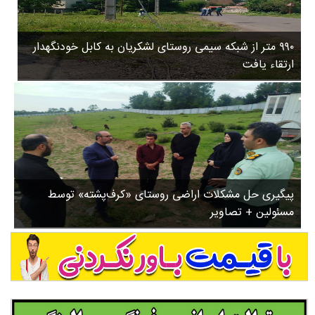
۳
روستاها
۵
ورزشی
۸
۹۹۰ متر از شبکه سیمی روستای لشکریان به کابل خودنگهدار
سیاسی
ب
ارتقاء یافت
ا
چندرسانه ای
ز
مسیر گردشگری دیلمان
ن
درباره ما
ش
س
ت
ش
پیگیری حل مشکلات اراضی روستای «کرف‌پشته» توسط
د
مسئولین + تصاویر
.