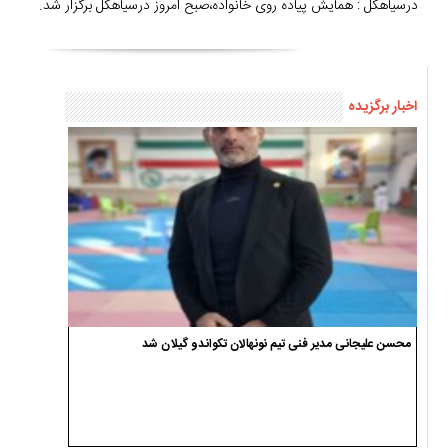
درسیاهکل : همایش پیاده روی خانواده،صبح امروز درسیاهکل برگزار شد.
اخبار برگزیده
محسن علیجانی مدیر فنی تیم نونهالان تکواندو گیلان شد