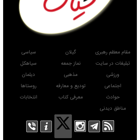
مقام معظم رهبری
گیلان
سیاسی
تبلیغات در سایت
نماز جمعه
سیاهکل
ورزشی
مذهبی
دیلمان
اجتماعی
تودیع و معارفه
روستاها
حوادث
معرفی کتاب
انتخابات
مناطق دیدنی