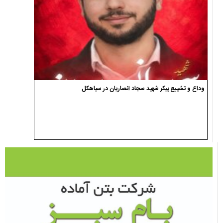
وداع و تشییع پیکر شهید سجاد انصاریان در سیاهکل