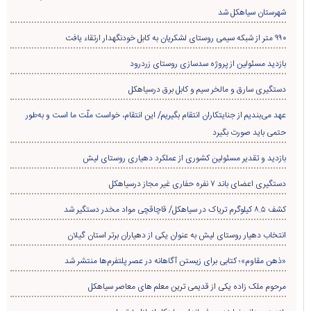
شهرستان سیاهکل شد
۹۹۰ متر از شبکه سیمی روستای لشکریان به کابل خودنگهدار ارتقاء یافت
بازدید مسئولین از پروژه سدسازی روستای زردرود
دستگیری سارق و مالخر سیم و کابل برق درسیاهکل
عهد می‌بندیم از جنایتکاران انتقام بگیریم/ این انتقام، خواست ملّت ما است و به‌طور
حتمی باید صورت بگیرد
بازدید و تقدیر مسئولین کشوری از عملکرد دهیاری روستای لیش
دستگیری اعضای باند ۷ نفره حفاری غير مجاز درسیاهکل
کشف ۸.۵ کیلوگرم تریاک در سیاهکل/ قاچاقچی مواد مخدر دستگیر شد
انتخاب دهیار روستای لیش به عنوان یکی از دهیاران برتر استان گیلان
«ذهن مقاوم»؛ کتابی برای زیستن آگاهانه در عصر پلتفرم‌ها منتشر شد
مرحوم ملک زاده یکی از قدیمی ترین معلم های معاصر سیاهکل