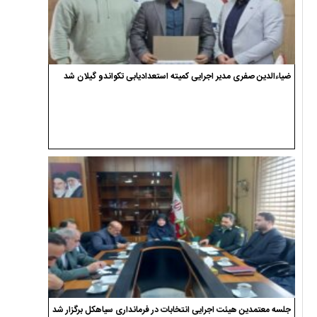
ضیاءالدین صفری مدیر اجرایی کمیته استعدادیابی تکواندو گیلان شد
جلسه معتمدین هیئت اجرایی انتخابات در فرمانداری سیاهکل برگزار شد