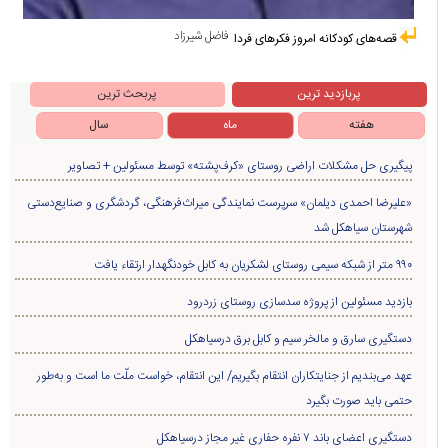
فاضل شیرزاد
قصه‌های کودکانه امروز فکرهای فردا
پربازدید ترین
پربحث ترین
هفته
ماه
سال
پیگیری حل مشکلات اراضی روستای «کرف‌پشته» توسط مسئولین + تصاویر
«علیرضا احمدی دیلمان» سرپرست نمایندگی میراث‌فرهنگی، گردشگری و صنایع‌دستی
شهرستان سیاهکل شد
۹۹۰ متر از شبکه سیمی روستای لشکریان به کابل خودنگهدار ارتقاء یافت
بازدید مسئولین از پروژه سدسازی روستای زردرود
دستگیری سارق و مالخر سیم و کابل برق درسیاهکل
عهد می‌بندیم از جنایتکاران انتقام بگیریم/ این انتقام، خواست ملّت ما است و به‌طور
حتمی باید صورت بگیرد
دستگیری اعضای باند ۷ نفره حفاری غير مجاز درسیاهکل