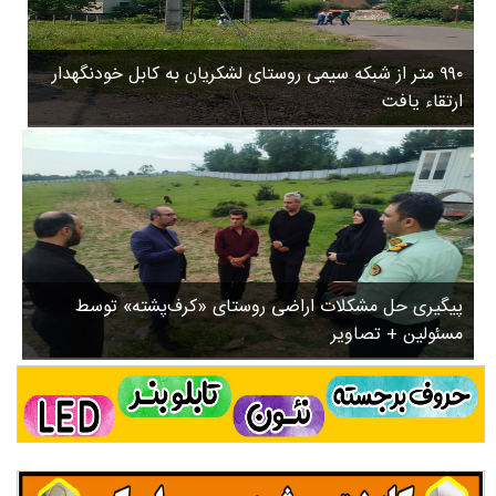
۳
روستاها
۵
ورزشی
۸
۹۹۰ متر از شبکه سیمی روستای لشکریان به کابل خودنگهدار
سیاسی
ب
ارتقاء یافت
ا
چندرسانه ای
ز
مسیر گردشگری دیلمان
ن
درباره ما
ش
س
ت
ش
پیگیری حل مشکلات اراضی روستای «کرف‌پشته» توسط
د
مسئولین + تصاویر
.