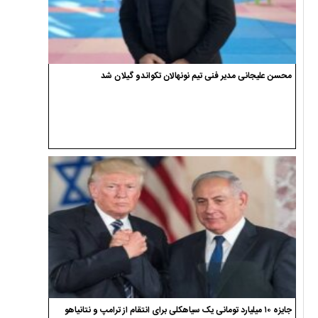
محسن علیجانی مدیر فنی تیم نونهالان تکواندو گیلان شد
جایزه ۱۰ میلیارد تومانی یک سیاهکلی برای انتقام از ترامپ و نتانیاهو