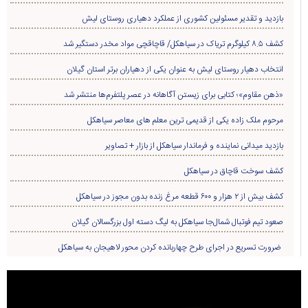
بازدید و تقدیر مسئولین کشوری از عملکرد دهیاری روستای لیش
کشف ۸.۵ کیلوگرم تریاک در سیاهکل/ قاچاقچی مواد مخدر دستگیر شد
انتخاب دهیار روستای لیش به عنوان یکی از دهیاران برتر استان گیلان
«ذهن مقاوم»؛ کتابی برای زیستن آگاهانه در عصر پلتفرم‌ها منتشر شد
مرحوم ملک زاده یکی از قدیمی ترین معلم های معاصر سیاهکل
بازدید میدانی نماینده و فرماندار سیاهکل از بازار + تصاویر
کشف سوخت قاچاق در سياهکل
کشف بیش از ۲ هزار و ۶۰۰ قطعه مرغ زنده بدون مجوز در سیاهکل
صعود تیم فوتبال شمال‌جا‌ سیاهکل به لیگ دسته اول بزرگسالان گیلان
ضرورت تسریع در اجرای طرح چهاربانده کردن محور لاهیجان به سیاهکل