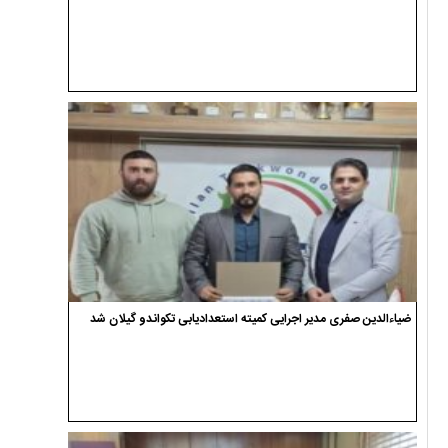
ضیاءالدین صفری مدیر اجرایی کمیته استعدادیابی تکواندو گیلان شد