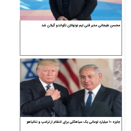
محسن علیجانی مدیر فنی تیم نونهالان تکواندو گیلان شد
جایزه ۱۰ میلیارد تومانی یک سیاهکلی برای انتقام از ترامپ و نتانیاهو