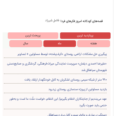
حجت الاسلام میثم میرزایی
حماقت ایجاد، حفظ و حذف ارز ترجیحی