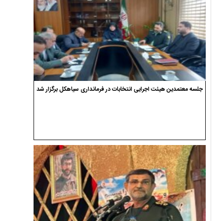
جلسه معتمدین هیئت اجرایی انتخابات در فرمانداری سیاهکل برگزار شد