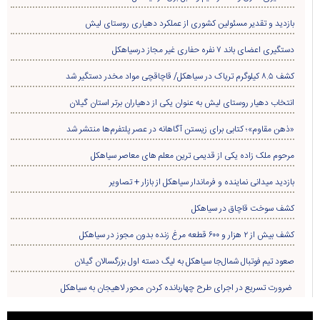
فاضل شیرزاد
قصه‌های کودکانه امروز فکرهای فردا
پربازدید ترین
پربحث ترین
هفته
ماه
سال
پیگیری حل مشکلات اراضی روستای «کرف‌پشته» توسط مسئولین + تصاویر
«علیرضا احمدی دیلمان» سرپرست نمایندگی میراث‌فرهنگی، گردشگری و صنایع‌دستی
شهرستان سیاهکل شد
۹۹۰ متر از شبکه سیمی روستای لشکریان به کابل خودنگهدار ارتقاء یافت
بازدید مسئولین از پروژه سدسازی روستای زردرود
عهد می‌بندیم از جنایتکاران انتقام بگیریم/ این انتقام، خواست ملّت ما است و به‌طور
حتمی باید صورت بگیرد
دستگیری سارق و مالخر سیم و کابل برق درسیاهکل
بازدید و تقدیر مسئولین کشوری از عملکرد دهیاری روستای لیش