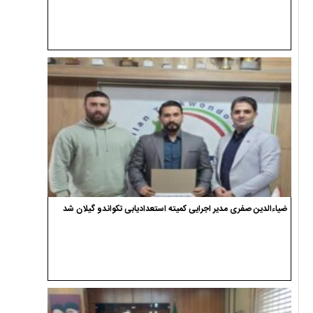
ضیاءالدین صفری مدیر اجرایی کمیته استعدادیابی تکواندو گیلان شد