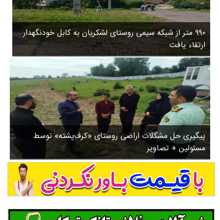
۳
روستاها
۵
ورزشی
۸
۹۹۰ متر از شبکه سیمی روستای لشکریان به کابل خودنگهدار
سیاسی
ب
ارتقاء یافت
ا
چندرسانه ای
ز
مسیر گردشگری دیلمان
ن
درباره ما
ش
س
ت
ش
پیگیری حل مشکلات اراضی روستای «کرف‌پشته» توسط
د
مسئولین + تصاویر
.