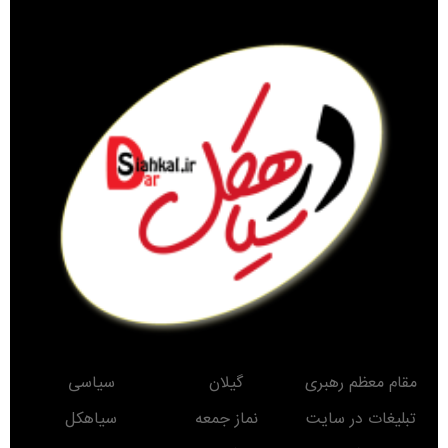
دستگیری اعضای باند ۷ نفره حفاری غير مجاز درسیاهکل
کشف ۸.۵ کیلوگرم تریاک در سیاهکل/ قاچاقچی مواد مخدر دستگیر شد
انتخاب دهیار روستای لیش به عنوان یکی از دهیاران برتر استان گیلان
«ذهن مقاوم»؛ کتابی برای زیستن آگاهانه در عصر پلتفرم‌ها منتشر شد
مرحوم ملک زاده یکی از قدیمی ترین معلم های معاصر سیاهکل
بازدید میدانی نماینده و فرماندار سیاهکل از بازار + تصاویر
کشف سوخت قاچاق در سياهکل
کشف بیش از ۲ هزار و ۶۰۰ قطعه مرغ زنده بدون مجوز در سیاهکل
صعود تیم فوتبال شمال‌جا‌ سیاهکل به لیگ دسته اول بزرگسالان گیلان
ضرورت تسریع در اجرای طرح چهاربانده کردن محور لاهیجان به سیاهکل