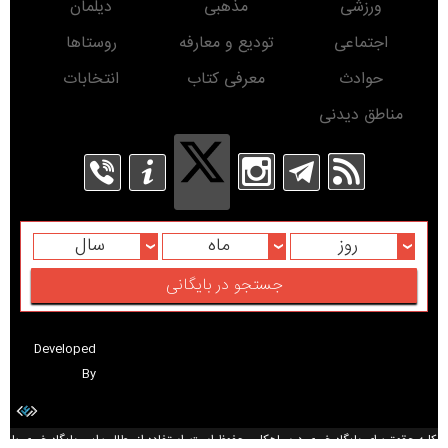
مقام معظم رهبری
گیلان
سیاسی
تبلیغات در سایت
نماز جمعه
سیاهکل
ورزشی
مذهبی
دیلمان
اجتماعی
تودیع و معارفه
روستاها